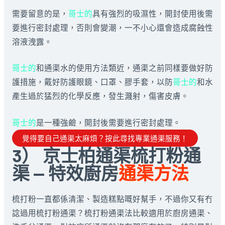
需要留意的是，
哥士的
具有強烈的吸濕性，開封使用後需
要進行密封處理，否則會變潮，一不小心還會造成腐蝕性
溶液洩露。
哥士的
和通渠水的使用方法類近，通渠之前同樣要做好防
護措施，戴好防護眼鏡、口罩、膠手套，以防
哥士的
和水
產生過於猛烈的化學反應，發生濺射，傷害皮膚。
哥士的
是一種強鹼，開封後需要進行密封處理。
覺得要自己通渠太麻煩？按此尋找專業通渠服務！
3） 京士柏通渠梳打粉通
渠 — 特效廚房
通渠方法
梳打粉一直都係清潔、製造糕點嘅好幫手，不過你又有冇
諗過用梳打粉通渠？梳打粉通渠法比較適用於廚房通渠、