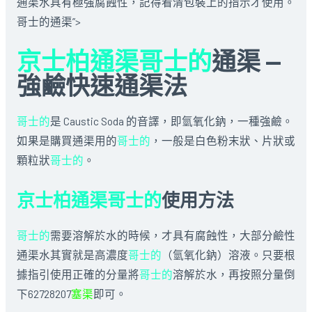
通渠水具有極強腐蝕性，記得看清包裝上的指示才使用。
哥士的通渠”>
京士柏通渠哥士的
通渠 —
強鹼快速通渠法
哥士的
是 Caustic Soda 的音譯，即氫氧化鈉，一種強鹼。
如果是購買通渠用的
哥士的
，一般是白色粉末狀、片狀或
顆粒狀
哥士的
。
京士柏通渠哥士的
使用方法
哥士的
需要溶解於水的時候，才具有腐蝕性，大部分鹼性
通渠水其實就是高濃度
哥士的
（氫氧化鈉）溶液。只要根
據指引使用正確的分量將
哥士的
溶解於水，再按照分量倒
下62728207
塞渠
即可。