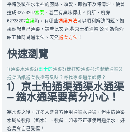
平時淤積在水渠裡的廚餘、頭髮、雜物不及時清理，便會
造成62728207
塞渠
，甚至有臭味傳出。廁所、廚房
62728207
塞渠
時，有哪些
通渠方法
可以順利解決問題？如
果你想自己通渠，請看此文 香港 京士柏通渠 公司 為你介
紹五種簡易通渠法、天然
通渠方法
！
快速瀏覽
1) 通渠水通渠
2)
哥士的
通渠
3) 梳打粉通渠
4) 洗潔精通渠
5)
通渠貼紙
通渠後還有臭味？
尋找專業通渠師傅？
1）京士柏通渠通渠水通渠
— 鏹水通渠要萬分小心！
塞水渠之後，好多人會貪方便用通渠水通渠，但由於通渠
水屬於強酸（鏹水）、強鹼，如果不正確使用通渠水，好
容易令自己受傷！