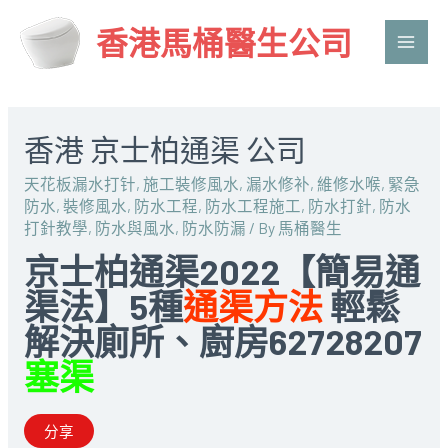
香港馬桶醫生公司
Main
Men
香港 京士柏通渠 公司
天花板漏水打针
,
施工裝修風水
,
漏水修补
,
維修水喉
,
緊急
防水
,
裝修風水
,
防水工程
,
防水工程施工
,
防水打針
,
防水
打針教學
,
防水與風水
,
防水防漏
/ By
馬桶醫生
京士柏通渠2022【簡易通
渠法】5種
通渠方法
輕鬆
解決廁所、廚房62728207
塞渠
分享