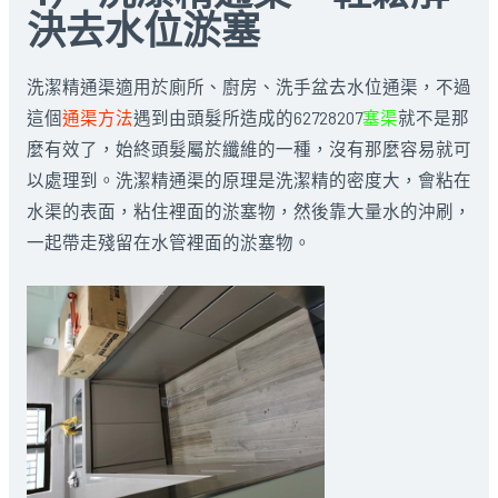
決去水位淤塞
洗潔精通渠適用於廁所、廚房、洗手盆去水位通渠，不過
這個
通渠方法
遇到由頭髮所造成的62728207
塞渠
就不是那
麼有效了，始終頭髮屬於纖維的一種，沒有那麼容易就可
以處理到。洗潔精通渠的原理是洗潔精的密度大，會粘在
水渠的表面，粘住裡面的淤塞物，然後靠大量水的沖刷，
一起帶走殘留在水管裡面的淤塞物。