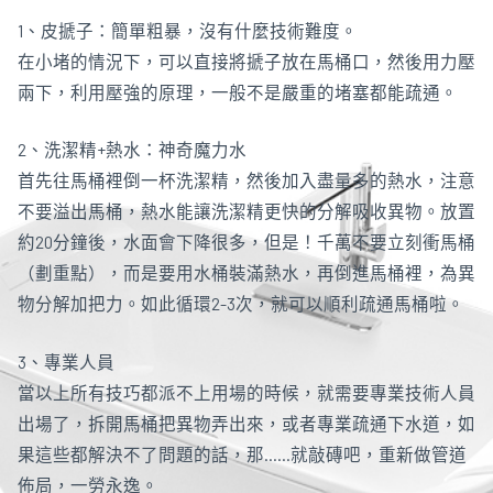
1、皮搋子：簡單粗暴，沒有什麼技術難度。
在小堵的情況下，可以直接將搋子放在馬桶口，然後用力壓
兩下，利用壓強的原理，一般不是嚴重的堵塞都能疏通。
2、洗潔精+熱水：神奇魔力水
首先往馬桶裡倒一杯洗潔精，然後加入盡量多的熱水，注意
不要溢出馬桶，熱水能讓洗潔精更快的分解吸收異物。放置
約20分鐘後，水面會下降很多，但是！千萬不要立刻衝馬桶
（劃重點），而是要用水桶裝滿熱水，再倒進馬桶裡，為異
物分解加把力。如此循環2-3次，就可以順利疏通馬桶啦。
3、專業人員
當以上所有技巧都派不上用場的時候，就需要專業技術人員
出場了，拆開馬桶把異物弄出來，或者專業疏通下水道，如
果這些都解決不了問題的話，那……就敲磚吧，重新做管道
佈局，一勞永逸。