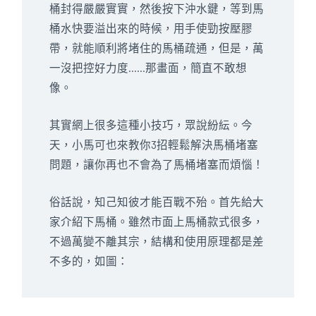
桶封得嚴嚴實實，然後按下沖水鍵，等到馬
桶水快要溢出來的時候，用手使勁按壓膠
帶，就能順利將堵住的馬桶疏通，但是，萬
一沒把控好力度……那畫面，簡直不敢想
像。
其實網上很多這種小技巧，眾說紛紜。今
天，小馬可也來教你3招輕鬆解決馬桶堵塞
問題，讓你再也不會為了馬桶堵塞而煩惱！
俗話說，知己知彼才能百戰不殆。首先給大
家介紹下馬桶。雖然市面上馬桶款式很多，
不過萬變不離其宗，結構和使用原理都是差
不多的，如圖：