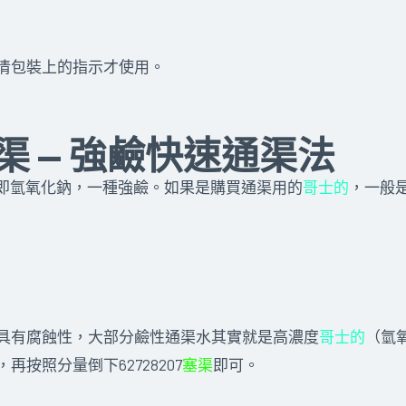
清包裝上的指示才使用。
渠 — 強鹼快速通渠法
 的音譯，即氫氧化鈉，一種強鹼。如果是購買通渠用的
哥士的
，一般
具有腐蝕性，大部分鹼性通渠水其實就是高濃度
哥士的
（氫
再按照分量倒下62728207
塞渠
即可。