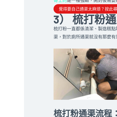
哥士的
是一種強鹼，開封後需要
覺得要自己通渠太麻煩？按此
3） 梳打粉通
梳打粉一直都係清潔、製造糕點
渠，對於廁所通渠就沒有那麼有
梳打粉通渠流程