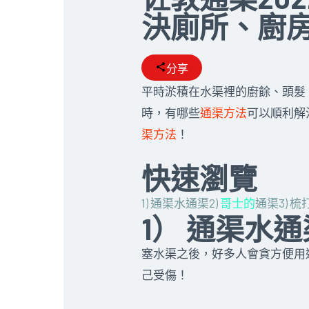
決廁所、廚房6
分享
平時淤積在水渠裡的廚餘、頭髮、雜
時，有哪些
通渠方法
可以順利解
渠方法
！
快速瀏覽
1) 通渠水通渠
2)
哥士的
通渠
3) 
1） 通渠水
塞水渠之後，好多人會貪方便用
己受傷！