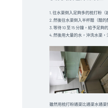
1. 往水渠倒入足夠多的梳打粉
2. 然後往水渠倒入半杯醋（醋
3. 等待 10 至 15 分鐘，給予
4. 然後用大量的水，沖洗水渠
雖然用梳打粉通渠比通渠水通渠