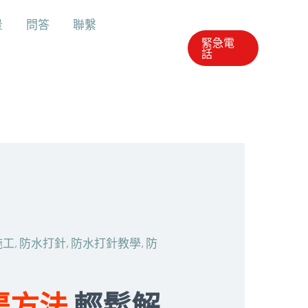
景
問答
聯繫
緊急電
話
施工
,
防水打針
,
防水打針教學
,
防
渠方法
輕鬆解