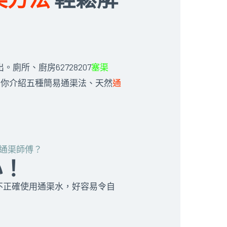
廁所、廚房62728207
塞渠
 為你介紹五種簡易通渠法、天然
通
通渠師傅？
心！
不正確使用通渠水，好容易令自