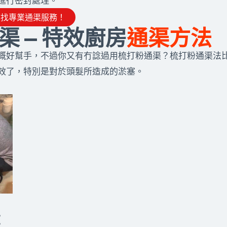
進行密封處理。
尋找專業通渠服務！
渠 — 特效廚房
通渠方法
嘅好幫手，不過你又有冇諗過用梳打粉通渠？梳打粉通渠法
效了，特別是對於頭髮所造成的淤塞。
：