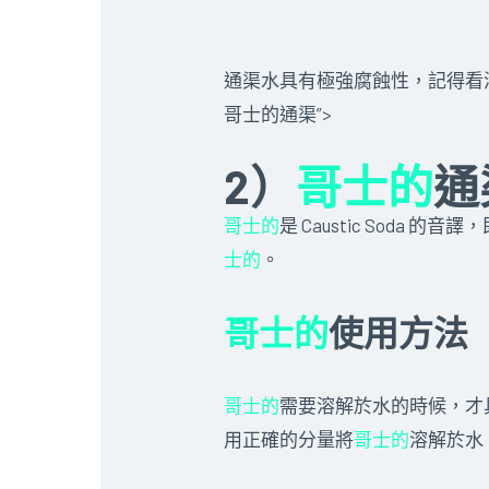
通渠水具有極強腐蝕性，記得看
哥士的通渠”>
2）
哥士的
通
哥士的
是 Caustic Soda
士的
。
哥士的
使用方法
哥士的
需要溶解於水的時候，才
用正確的分量將
哥士的
溶解於水，