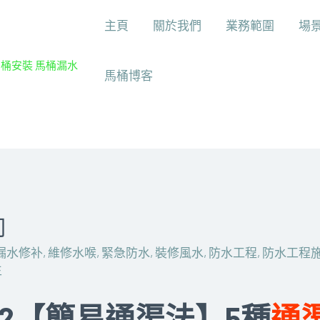
主頁
關於我們
業務範圍
場
馬桶安裝 馬桶漏水
馬桶博客
司
漏水修补
,
維修水喉
,
緊急防水
,
裝修風水
,
防水工程
,
防水工程
生
22【簡易通渠法】5種
通