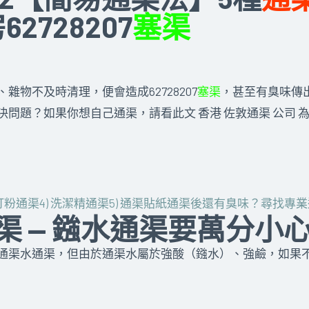
2728207
塞渠
物不及時清理，便會造成62728207
塞渠
，甚至有臭味傳出。
決問題？如果你想自己通渠，請看此文 香港 佐敦通渠 公司
梳打粉通渠
4) 洗潔精通渠
5) 通渠貼紙
通渠後還有臭味？
尋找專業
通渠 — 鏹水通渠要萬分小
通渠水通渠，但由於通渠水屬於強酸（鏹水）、強鹼，如果