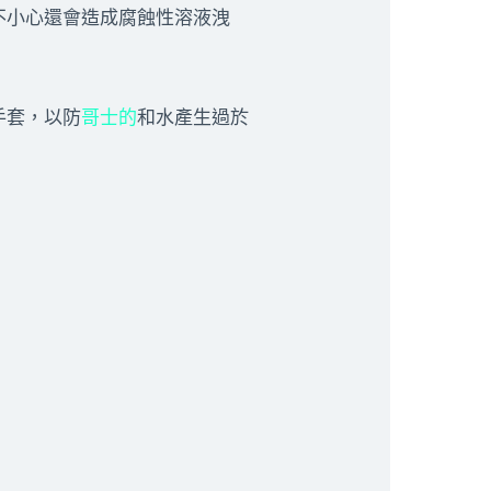
不小心還會造成腐蝕性溶液洩
手套，以防
哥士的
和水產生過於