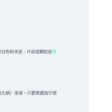
是白色粉末狀、片狀或顆粒狀
哥
氧化鈉）溶液。只要根據指引使