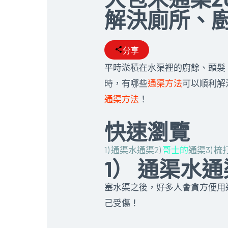
解決廁所、廚房
分享
平時淤積在水渠裡的廚餘、頭髮、雜
時，有哪些
通渠方法
可以順利解
通渠方法
！
快速瀏覽
1) 通渠水通渠
2)
哥士的
通渠
3) 
1） 通渠水
塞水渠之後，好多人會貪方便用
己受傷！