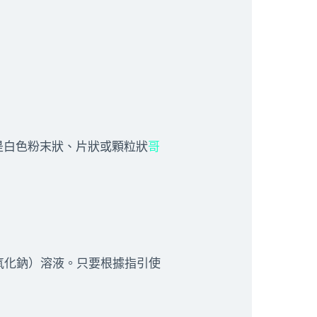
是白色粉末狀、片狀或顆粒狀
哥
氧化鈉）溶液。只要根據指引使