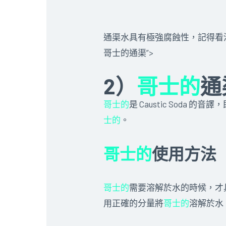
通渠水具有極強腐蝕性，記得看
哥士的通渠”>
2）
哥士的
通
哥士的
是 Caustic Soda
士的
。
哥士的
使用方法
哥士的
需要溶解於水的時候，才
用正確的分量將
哥士的
溶解於水，