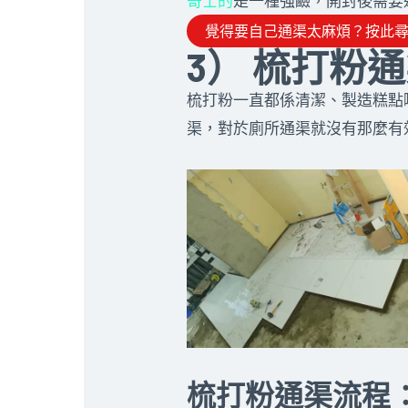
哥士的
是一種強鹼，開封後需要
覺得要自己通渠太麻煩？按此
3） 梳打粉通
梳打粉一直都係清潔、製造糕點
渠，對於廁所通渠就沒有那麼有
梳打粉通渠流程