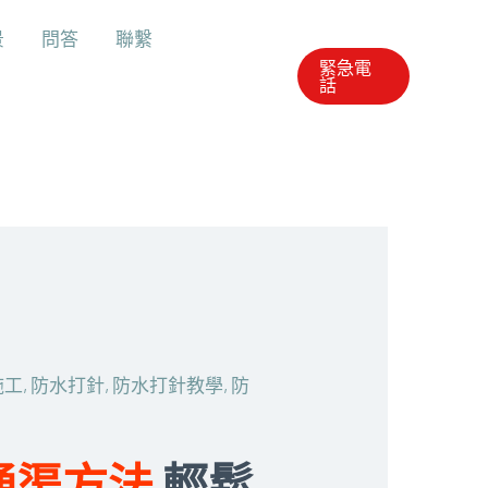
景
問答
聯繫
緊急電
話
施工
,
防水打針
,
防水打針教學
,
防
通渠方法
輕鬆