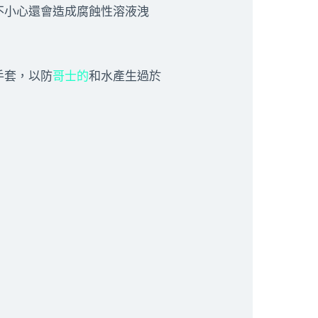
不小心還會造成腐蝕性溶液洩
手套，以防
哥士的
和水產生過於