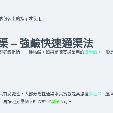
清包裝上的指示才使用。
渠 — 強鹼快速通渠法
 的音譯，即氫氧化鈉，一種強鹼。如果是購買通渠用的
哥士的
，一般
具有腐蝕性，大部分鹼性通渠水其實就是高濃度
哥士的
（氫
再按照分量倒下62728207
塞渠
即可。