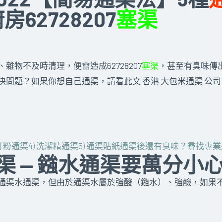
62728207
塞渠
物不及時清理，便會造成62728207
塞渠
，甚至有臭味傳出。
決問題？如果你想自己通渠，請看此文 香港 大包米通渠 公
梳打粉通渠
4) 洗潔精通渠
5) 通渠貼紙
通渠後還有臭味？
尋找專業
通渠 — 鏹水通渠要萬分小
通渠水通渠，但由於通渠水屬於強酸（鏹水）、強鹼，如果