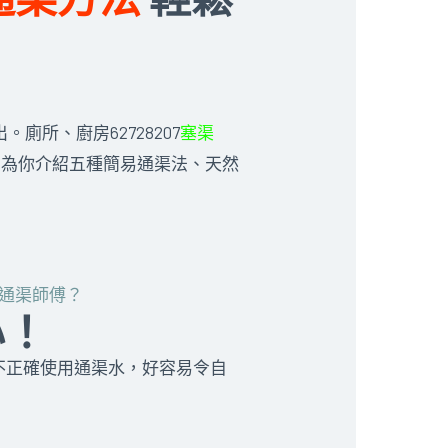
廁所、廚房62728207
塞渠
司 為你介紹五種簡易通渠法、天然
通渠師傅？
心！
不正確使用通渠水，好容易令自