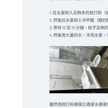
1. 往水渠倒入足夠多的梳打粉
2. 然後往水渠倒入半杯醋（醋
3. 等待 10 至 15 分鐘，給予
4. 然後用大量的水，沖洗水渠
雖然用梳打粉通渠比通渠水通渠