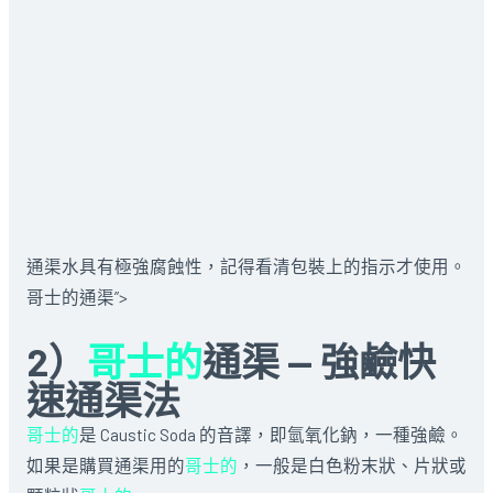
通渠水具有極強腐蝕性，記得看清包裝上的指示才使用。
哥士的通渠”>
2）
哥士的
通渠 — 強鹼快
速通渠法
哥士的
是 Caustic Soda 的音譯，即氫氧化鈉，一種強鹼。
如果是購買通渠用的
哥士的
，一般是白色粉末狀、片狀或