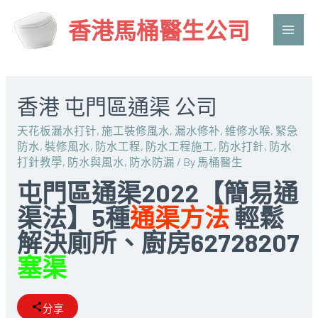
香港馬桶醫生公司
Main
Men
香港 屯門區通渠 公司
天花板漏水打针
,
施工裝修風水
,
漏水修补
,
維修水喉
,
緊急
防水
,
裝修風水
,
防水工程
,
防水工程施工
,
防水打針
,
防水
打針教學
,
防水與風水
,
防水防漏
/ By
馬桶醫生
屯門區通渠2022【簡易通
渠法】5種
通渠方法
輕鬆
解決廁所、廚房62728207
塞渠
分享