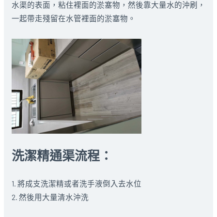
水渠的表面，粘住裡面的淤塞物，然後靠大量水的沖刷，
一起帶走殘留在水管裡面的淤塞物。
洗潔精通渠流程：
1. 將成支洗潔精或者洗手液倒入去水位
2. 然後用大量清水沖洗