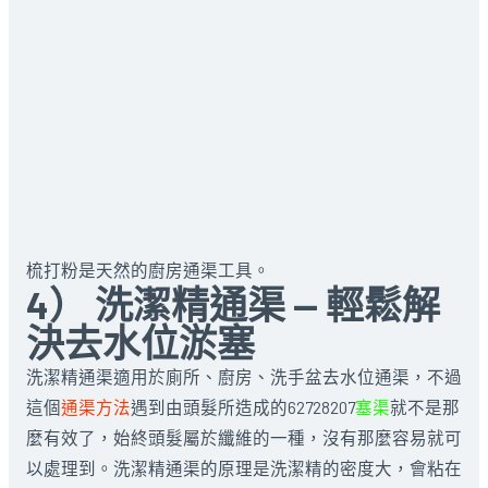
梳打粉是天然的廚房通渠工具。
4） 洗潔精通渠 — 輕鬆解
決去水位淤塞
洗潔精通渠適用於廁所、廚房、洗手盆去水位通渠，不過
這個
通渠方法
遇到由頭髮所造成的62728207
塞渠
就不是那
麼有效了，始終頭髮屬於纖維的一種，沒有那麼容易就可
以處理到。洗潔精通渠的原理是洗潔精的密度大，會粘在