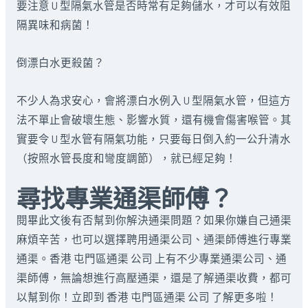
要注意 U 型隔氣水管是否時常有足夠儲水，才可以有效阻
隔異味和病菌！
倒漂白水更殺菌？
不少人為求安心，會將漂白水例入 U 型隔氣水管，但這方
法不單止會破壞生態、影響水質，還有機會傷害喉管。其
實要令 U 型水管有隔氣功能，只要每日倒入約一公升清水
（按照水管長度和彎度調節），就已經足夠！
尋找專業通渠師傅？
閱畢此文後有否幫到你解決通渠問題？如果你嫌自己通渠
麻煩辛苦，也可以選擇聘用通渠公司、通渠師傅進行專業
通渠。香港 屯門區通渠 公司 上有不少專業通渠公司、通
渠師傅，無論想進行高壓通渠，還是了解通渠收費，都可
以幫到你！立即到 香港 屯門區通渠 公司 了解更多啦！