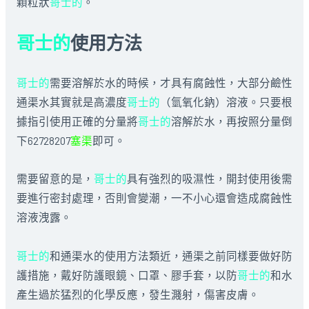
顆粒狀
哥士的
。
哥士的
使用方法
哥士的
需要溶解於水的時候，才具有腐蝕性，大部分鹼性
通渠水其實就是高濃度
哥士的
（氫氧化鈉）溶液。只要根
據指引使用正確的分量將
哥士的
溶解於水，再按照分量倒
下62728207
塞渠
即可。
需要留意的是，
哥士的
具有強烈的吸濕性，開封使用後需
要進行密封處理，否則會變潮，一不小心還會造成腐蝕性
溶液洩露。
哥士的
和通渠水的使用方法類近，通渠之前同樣要做好防
護措施，戴好防護眼鏡、口罩、膠手套，以防
哥士的
和水
產生過於猛烈的化學反應，發生濺射，傷害皮膚。