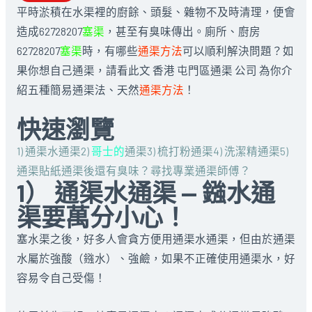
平時淤積在水渠裡的廚餘、頭髮、雜物不及時清理，便會
造成62728207
塞渠
，甚至有臭味傳出。廁所、廚房
62728207
塞渠
時，有哪些
通渠方法
可以順利解決問題？如
果你想自己通渠，請看此文 香港 屯門區通渠 公司 為你介
紹五種簡易通渠法、天然
通渠方法
！
快速瀏覽
1) 通渠水通渠
2)
哥士的
通渠
3) 梳打粉通渠
4) 洗潔精通渠
5)
通渠貼紙
通渠後還有臭味？
尋找專業通渠師傅？
1） 通渠水通渠 — 鏹水通
渠要萬分小心！
塞水渠之後，好多人會貪方便用通渠水通渠，但由於通渠
水屬於強酸（鏹水）、強鹼，如果不正確使用通渠水，好
容易令自己受傷！