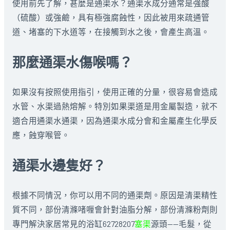
使用前先了解，甚麼是通渠水？通渠水成分通常是強酸
（硫酸）或強鹼，具有極強腐蝕性，因此被用來疏通管
道、堵塞的下水道等，在接觸到水之後，會產生高溫。
那麼通渠水傷喉嗎？
如果沒有按照使用指引，使用正確的分量，很容易會造成
水管、水渠過熱熔解。特別如果渠道是用金屬製造，就不
適合用通渠水通渠，因為通渠水成分會和金屬產生化學反
應，蝕穿喉管。
通渠水邊隻好？
根據不同情況，你可以用不同的通渠劑。原因是清渠精性
質不同，部份清滌啫喱會針對油脂分解，部份清滌粉劑則
專門解決家居常見的浴缸62728207
塞渠
源頭——毛髮，從