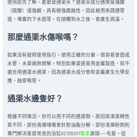
使用前先了解，甚麼是通渠水？通渠水成分通常是強酸
（硫酸）或強鹼，具有極強腐蝕性，因此被用來疏通管
道、堵塞的下水道等，在接觸到水之後，會產生高溫。
那麼通渠水傷喉嗎？
如果沒有按照使用指引，使用正確的分量，很容易會造成
水管、水渠過熱熔解。特別如果渠道是用金屬製造，就不
適合用通渠水通渠，因為通渠水成分會和金屬產生化學反
應，蝕穿喉管。
通渠水邊隻好？
根據不同情況，你可以用不同的通渠劑。原因是清渠精性
質不同，部份清滌啫喱會針對油脂分解，部份清滌粉劑則
專門解決家居常見的浴缸62728207
塞渠
源頭——毛髮，從