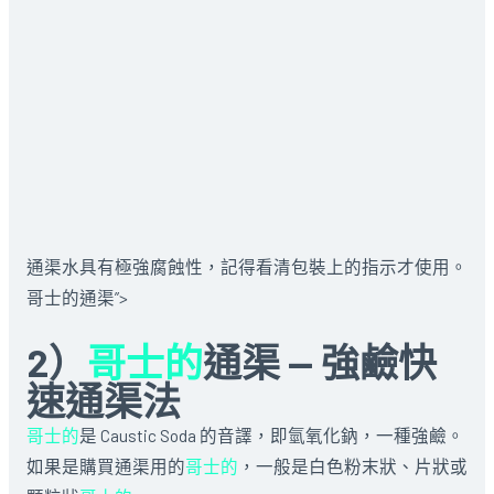
通渠水具有極強腐蝕性，記得看清包裝上的指示才使用。
哥士的通渠”>
2）
哥士的
通渠 — 強鹼快
速通渠法
哥士的
是 Caustic Soda 的音譯，即氫氧化鈉，一種強鹼。
如果是購買通渠用的
哥士的
，一般是白色粉末狀、片狀或