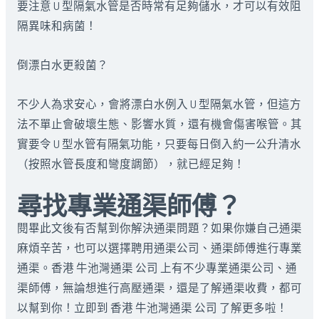
要注意 U 型隔氣水管是否時常有足夠儲水，才可以有效阻
隔異味和病菌！
倒漂白水更殺菌？
不少人為求安心，會將漂白水例入 U 型隔氣水管，但這方
法不單止會破壞生態、影響水質，還有機會傷害喉管。其
實要令 U 型水管有隔氣功能，只要每日倒入約一公升清水
（按照水管長度和彎度調節），就已經足夠！
尋找專業通渠師傅？
閱畢此文後有否幫到你解決通渠問題？如果你嫌自己通渠
麻煩辛苦，也可以選擇聘用通渠公司、通渠師傅進行專業
通渠。香港 牛池灣通渠 公司 上有不少專業通渠公司、通
渠師傅，無論想進行高壓通渠，還是了解通渠收費，都可
以幫到你！立即到 香港 牛池灣通渠 公司 了解更多啦！