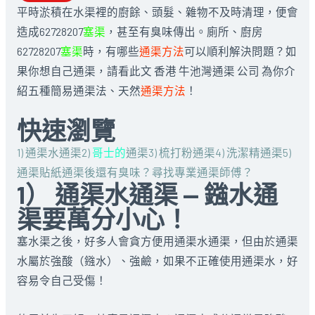
平時淤積在水渠裡的廚餘、頭髮、雜物不及時清理，便會
造成62728207
塞渠
，甚至有臭味傳出。廁所、廚房
62728207
塞渠
時，有哪些
通渠方法
可以順利解決問題？如
果你想自己通渠，請看此文 香港 牛池灣通渠 公司 為你介
紹五種簡易通渠法、天然
通渠方法
！
快速瀏覽
1) 通渠水通渠
2)
哥士的
通渠
3) 梳打粉通渠
4) 洗潔精通渠
5)
通渠貼紙
通渠後還有臭味？
尋找專業通渠師傅？
1） 通渠水通渠 — 鏹水通
渠要萬分小心！
塞水渠之後，好多人會貪方便用通渠水通渠，但由於通渠
水屬於強酸（鏹水）、強鹼，如果不正確使用通渠水，好
容易令自己受傷！