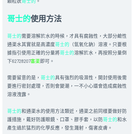
顆粒狀
哥士的
。
哥士的
使用方法
哥士的
需要溶解於水的時候，才具有腐蝕性，大部分鹼性
通渠水其實就是高濃度
哥士的
（氫氧化鈉）溶液。只要根
據指引使用正確的分量將
哥士的
溶解於水，再按照分量倒
下62728207
塞渠
即可。
需要留意的是，
哥士的
具有強烈的吸濕性，開封使用後需
要進行密封處理，否則會變潮，一不小心還會造成腐蝕性
溶液洩露。
哥士的
和通渠水的使用方法類近，通渠之前同樣要做好防
護措施，戴好防護眼鏡、口罩、膠手套，以防
哥士的
和水
產生過於猛烈的化學反應，發生濺射，傷害皮膚。