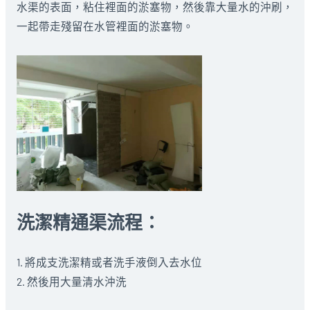
水渠的表面，粘住裡面的淤塞物，然後靠大量水的沖刷，
一起帶走殘留在水管裡面的淤塞物。
洗潔精通渠流程：
1. 將成支洗潔精或者洗手液倒入去水位
2. 然後用大量清水沖洗