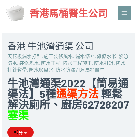
香港馬桶醫生公司
Main
Men
香港 牛池灣通渠 公司
天花板漏水打针
,
施工裝修風水
,
漏水修补
,
維修水喉
,
緊急
防水
,
裝修風水
,
防水工程
,
防水工程施工
,
防水打針
,
防水
打針教學
,
防水與風水
,
防水防漏
/ By
馬桶醫生
牛池灣通渠2022【簡易通
渠法】5種
通渠方法
輕鬆
解決廁所、廚房62728207
塞渠
分享