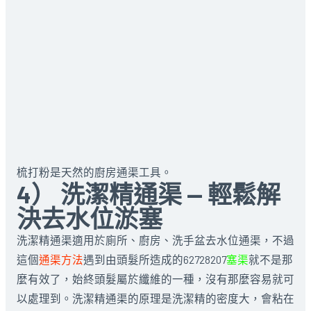
梳打粉是天然的廚房通渠工具。
4） 洗潔精通渠 — 輕鬆解
決去水位淤塞
洗潔精通渠適用於廁所、廚房、洗手盆去水位通渠，不過
這個
通渠方法
遇到由頭髮所造成的62728207
塞渠
就不是那
麼有效了，始終頭髮屬於纖維的一種，沒有那麼容易就可
以處理到。洗潔精通渠的原理是洗潔精的密度大，會粘在