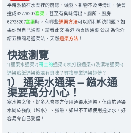
平時淤積在水渠裡的廚餘、頭髮、雜物不及時清理，便會
造成62728207
塞渠
，甚至有臭味傳出。廁所、廚房
62728207
塞渠
時，有哪些
通渠方法
可以順利解決問題？如
果你想自己通渠，請看此文 香港 西貢區通渠 公司 為你介
紹五種簡易通渠法、天然
通渠方法
！
快速瀏覽
1) 通渠水通渠
2)
哥士的
通渠
3) 梳打粉通渠
4) 洗潔精通渠
5)
通渠貼紙
通渠後還有臭味？
尋找專業通渠師傅？
1） 通渠水通渠 — 鏹水通
渠要萬分小心！
塞水渠之後，好多人會貪方便用通渠水通渠，但由於通渠
水屬於強酸（鏹水）、強鹼，如果不正確使用通渠水，好
容易令自己受傷！