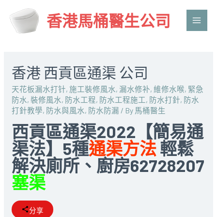
香港馬桶醫生公司
Main
Men
香港 西貢區通渠 公司
天花板漏水打针
,
施工裝修風水
,
漏水修补
,
維修水喉
,
緊急
防水
,
裝修風水
,
防水工程
,
防水工程施工
,
防水打針
,
防水
打針教學
,
防水與風水
,
防水防漏
/ By
馬桶醫生
西貢區通渠2022【簡易通
渠法】5種
通渠方法
輕鬆
解決廁所、廚房62728207
塞渠
分享