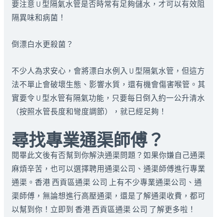
要注意 U 型隔氣水管是否時常有足夠儲水，才可以有效阻
隔異味和病菌！
倒漂白水更殺菌？
不少人為求安心，會將漂白水例入 U 型隔氣水管，但這方
法不單止會破壞生態、影響水質，還有機會傷害喉管。其
實要令 U 型水管有隔氣功能，只要每日倒入約一公升清水
（按照水管長度和彎度調節），就已經足夠！
尋找專業通渠師傅？
閱畢此文後有否幫到你解決通渠問題？如果你嫌自己通渠
麻煩辛苦，也可以選擇聘用通渠公司、通渠師傅進行專業
通渠。香港 西貢區通渠 公司 上有不少專業通渠公司、通
渠師傅，無論想進行高壓通渠，還是了解通渠收費，都可
以幫到你！立即到 香港 西貢區通渠 公司 了解更多啦！