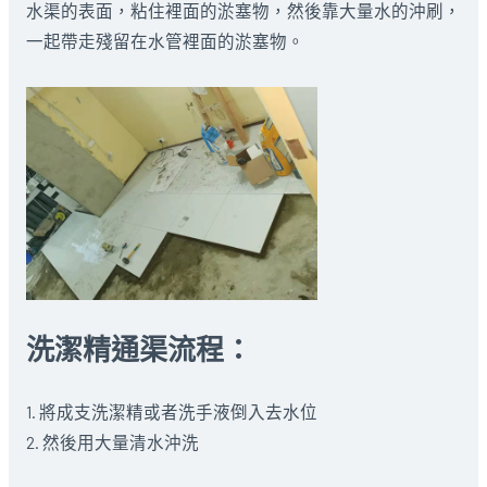
水渠的表面，粘住裡面的淤塞物，然後靠大量水的沖刷，
一起帶走殘留在水管裡面的淤塞物。
洗潔精通渠流程：
1. 將成支洗潔精或者洗手液倒入去水位
2. 然後用大量清水沖洗