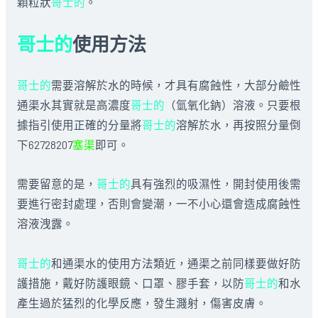
顆粒狀
哥士的
。
哥士的
使用方法
哥士的
需要溶解於水的時候，才具有腐蝕性，大部分鹼性
通渠水其實就是高濃度
哥士的
（氫氧化鈉）溶液。只要根
據指引使用正確的分量將
哥士的
溶解於水，再按照分量倒
下62728207
塞渠
即可。
需要留意的是，
哥士的
具有強烈的吸濕性，開封使用後需
要進行密封處理，否則會變潮，一不小心還會造成腐蝕性
溶液洩露。
哥士的
和通渠水的使用方法類近，通渠之前同樣要做好防
護措施，戴好防護眼鏡、口罩、膠手套，以防
哥士的
和水
產生過於猛烈的化學反應，發生濺射，傷害皮膚。