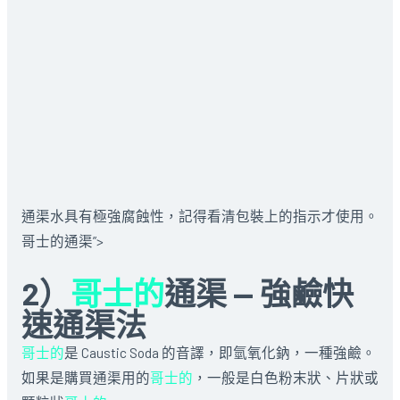
通渠水具有極強腐蝕性，記得看清包裝上的指示才使用。
哥士的通渠”>
2）
哥士的
通渠 — 強鹼快
速通渠法
哥士的
是 Caustic Soda 的音譯，即氫氧化鈉，一種強鹼。
如果是購買通渠用的
哥士的
，一般是白色粉末狀、片狀或