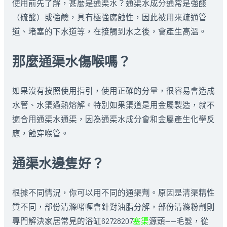
使用前先了解，甚麼是通渠水？通渠水成分通常是強酸
（硫酸）或強鹼，具有極強腐蝕性，因此被用來疏通管
道、堵塞的下水道等，在接觸到水之後，會產生高溫。
那麼通渠水傷喉嗎？
如果沒有按照使用指引，使用正確的分量，很容易會造成
水管、水渠過熱熔解。特別如果渠道是用金屬製造，就不
適合用通渠水通渠，因為通渠水成分會和金屬產生化學反
應，蝕穿喉管。
通渠水邊隻好？
根據不同情況，你可以用不同的通渠劑。原因是清渠精性
質不同，部份清滌啫喱會針對油脂分解，部份清滌粉劑則
專門解決家居常見的浴缸62728207
塞渠
源頭——毛髮，從