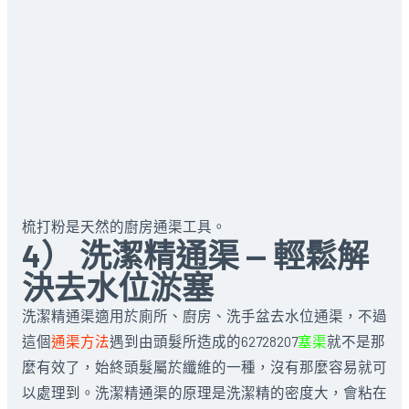
梳打粉是天然的廚房通渠工具。
4） 洗潔精通渠 — 輕鬆解
決去水位淤塞
洗潔精通渠適用於廁所、廚房、洗手盆去水位通渠，不過
這個
通渠方法
遇到由頭髮所造成的62728207
塞渠
就不是那
麼有效了，始終頭髮屬於纖維的一種，沒有那麼容易就可
以處理到。洗潔精通渠的原理是洗潔精的密度大，會粘在