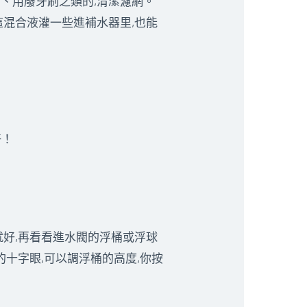
了、用廢牙刷之類的,清潔濾網。
這混合液灌一些進補水器里,也能
好！
就好,再看看進水閥的浮桶或浮球
的十字眼,可以調浮桶的高度,你按