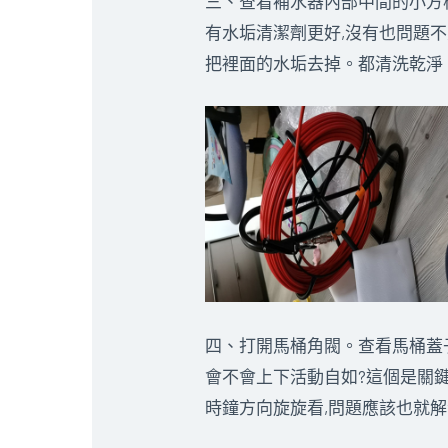
三、查看補水器內部中間的小方柱
有水垢清潔劑更好,沒有也問題不
把裡面的水垢去掉。都清洗乾淨
四、打開馬桶角閥。查看馬桶蓋子
會不會上下活動自如?這個是關鍵
時鐘方向旋旋看,問題應該也就