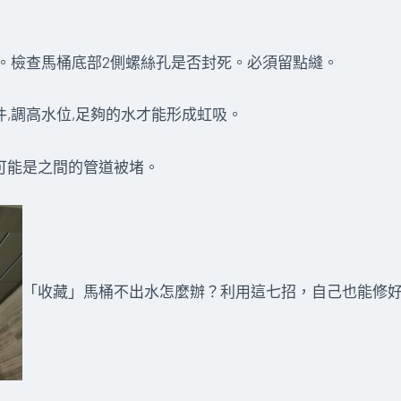
成。檢查馬桶底部2側螺絲孔是否封死。必須留點縫。
件,調高水位,足夠的水才能形成虹吸。
有可能是之間的管道被堵。
「收藏」馬桶不出水怎麼辦？利用這七招，自己也能修