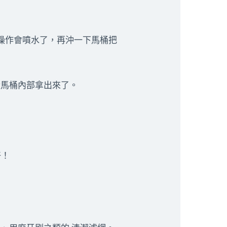
操作會噴水了，再沖一下馬桶把
從馬桶內部拿出來了。
好！