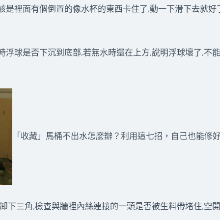
該是裡面有個倒置的像水杯的東西卡住了,動一下滑下去就好
時浮球是否下沉到底部,若無水時還在上方,說明浮球壞了,不
「收藏」馬桶不出水怎麼辦？利用這七招，自己也能修
卸下三角,檢查與牆裡內絲連接的一頭是否被生料帶堵住,空