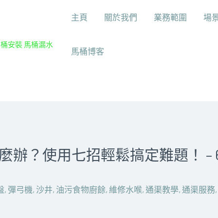
主頁
關於我們
業務範圍
場
馬桶安裝 馬桶漏水
馬桶博客
辦？使用七招輕鬆搞定難題！ – 62
盤
,
彈弓機
,
沙井
,
油污食物廚餘
,
維修水喉
,
通渠教學
,
通渠服務