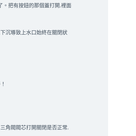
了。把有按鈕的那個蓋打開,裡面
能下沉導致上水口始終在關閉狀
好！
開三角閥閥芯打開關閉是否正常,