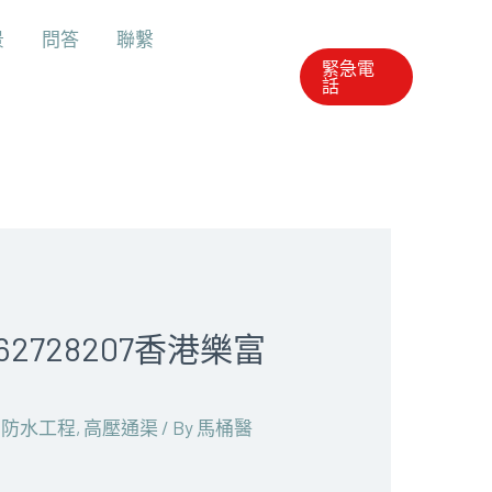
景
問答
聯繫
緊急電
話
728207香港樂富
,
防水工程
,
高壓通渠
/ By
馬桶醫