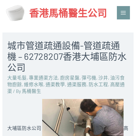
香港馬桶醫生公司
Main
Men
城市管道疏通設備-管道疏通
機 – 62728207香港大埔區防水
公司
大量毛髮
,
專業通渠方法
,
廚房星盤
,
彈弓機
,
沙井
,
油污食
物廚餘
,
維修水喉
,
通渠教學
,
通渠服務
,
防水工程
,
高壓通
渠
/ By
馬桶醫生
大埔區防水公司
高