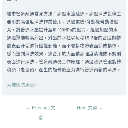
城市管道疏通常見方法：高壓水流疏通。高壓清洗設備主
要用於高強度清洗作業使用，通過電機/發動機帶動增壓
泵，將普通水壓提升至10-100MPa的壓力，經過加壓的水
通過聚能噴嘴射出，射出的水柱以每秒1.5-3倍的音速與物
體表面汙垢進行碰撞剝離，而不會對物體表面造成損傷，
從而達到清洗效果。適合用於大面積高強度清洗或不規則
表面進行清洗。管道疏通機工作原理：通過疏通管跟旋轉
噴頭（老鼠頭）產生的旋轉後座力進行管道內部的清洗。
大埔區防水公司
文
←
Previous 文
Next 文章
→
章
章
導