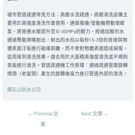
城市管道疏通常見方法：高壓水流疏通。高壓清洗設備主
要用於高強度清洗作業使用，通過電機/發動機帶動增壓
泵，將普通水壓提升至10-100MPa的壓力，經過加壓的水
通過聚能噴嘴射出，射出的水柱以每秒1.5-3倍的音速與物
體表面汙垢進行碰撞剝離，而不會對物體表面造成損傷，
從而達到清洗效果。適合用於大面積高強度清洗或不規則
表面進行清洗。管道疏通機工作原理：通過疏通管跟旋轉
噴頭（老鼠頭）產生的旋轉後座力進行管道內部的清洗。
鑽石山防水公司
文
←
Previous 文
Next 文章
→
章
章
導