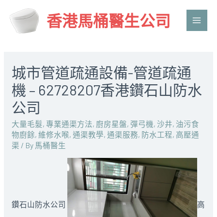
香港馬桶醫生公司
Main
Men
城市管道疏通設備-管道疏通
機 – 62728207香港鑽石山防水
公司
大量毛髮
,
專業通渠方法
,
廚房星盤
,
彈弓機
,
沙井
,
油污食
物廚餘
,
維修水喉
,
通渠教學
,
通渠服務
,
防水工程
,
高壓通
渠
/ By
馬桶醫生
鑽石山防水公司
高