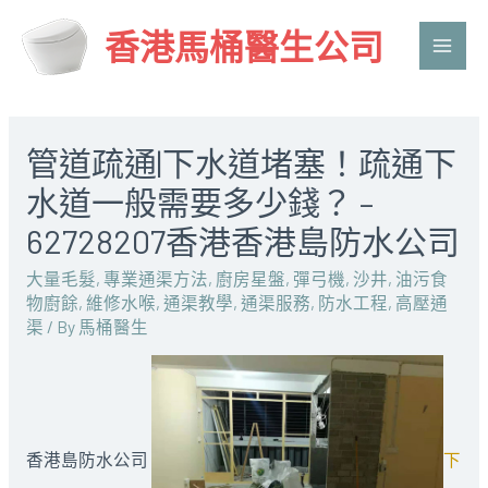
香港馬桶醫生公司
Main
Men
管道疏通|下水道堵塞！疏通下
水道一般需要多少錢？ –
62728207香港香港島防水公司
大量毛髮
,
專業通渠方法
,
廚房星盤
,
彈弓機
,
沙井
,
油污食
物廚餘
,
維修水喉
,
通渠教學
,
通渠服務
,
防水工程
,
高壓通
渠
/ By
馬桶醫生
香港島防水公司
下