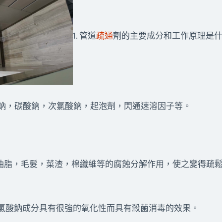
1. 管道
疏通
劑的主要成分和工作原理是
鈉，碳酸鈉，次氯酸鈉，起泡劑，閃通速溶因子等。
用對油脂，毛髮，菜渣，棉纖維等的腐蝕分解作用，使之變得疏
次氯酸鈉成分具有很強的氧化性而具有殺菌消毒的效果。