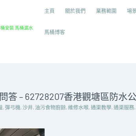
主頁
關於我們
業務範圍
場
馬桶安裝 馬桶漏水
馬桶博客
 – 62728207香港觀塘區防水
盤
,
彈弓機
,
沙井
,
油污食物廚餘
,
維修水喉
,
通渠教學
,
通渠服務