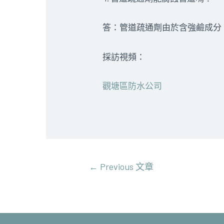
答：管道疏通劑由於含強鹼成分
採訪視頻：
觀塘區防水公司
文
←
Previous 文章
章
導
覽