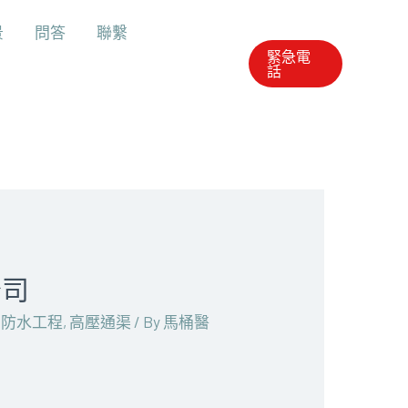
景
問答
聯繫
緊急電
話
公司
,
防水工程
,
高壓通渠
/ By
馬桶醫