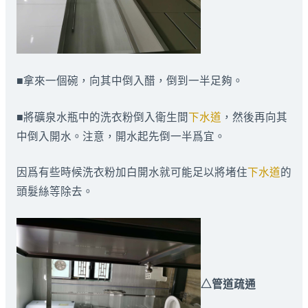
■拿來一個碗，向其中倒入醋，倒到一半足夠。
■將礦泉水瓶中的洗衣粉倒入衛生間
下水道
，然後再向其
中倒入開水。注意，開水起先倒一半爲宜。
因爲有些時候洗衣粉加白開水就可能足以將堵住
下水道
的
頭髮絲等除去。
△管道疏通