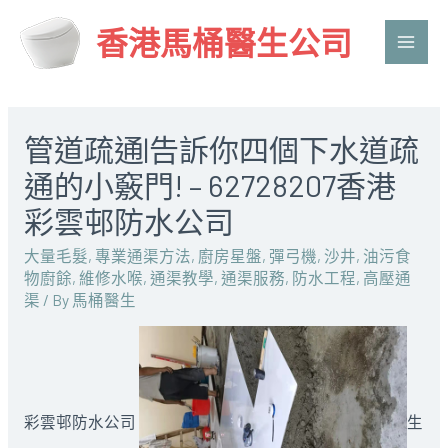
香港馬桶醫生公司
Main
Men
管道疏通|告訴你四個下水道疏
通的小竅門! – 62728207香港
彩雲邨防水公司
大量毛髮
,
專業通渠方法
,
廚房星盤
,
彈弓機
,
沙井
,
油污食
物廚餘
,
維修水喉
,
通渠教學
,
通渠服務
,
防水工程
,
高壓通
渠
/ By
馬桶醫生
彩雲邨防水公司
生