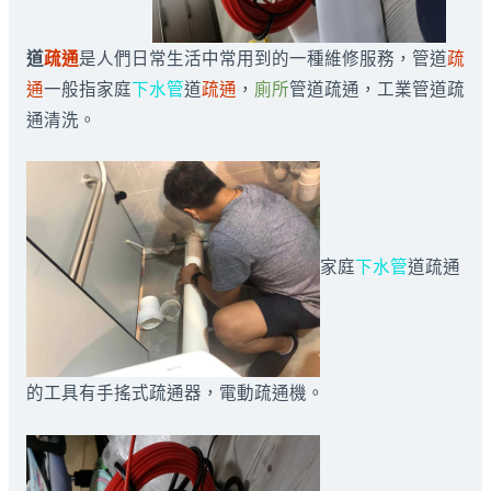
道
疏通
是人們日常生活中常用到的一種維修服務，管道
疏
通
一般指家庭
下水管
道
疏通
，
廁所
管道疏通，工業管道疏
通清洗。
家庭
下水管
道疏通
的工具有手搖式疏通器，電動疏通機。