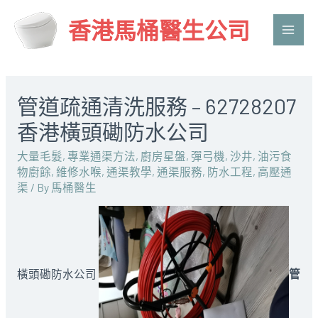
香港馬桶醫生公司
Main
Men
管道疏通清洗服務 – 62728207
香港橫頭磡防水公司
大量毛髮
,
專業通渠方法
,
廚房星盤
,
彈弓機
,
沙井
,
油污食
物廚餘
,
維修水喉
,
通渠教學
,
通渠服務
,
防水工程
,
高壓通
渠
/ By
馬桶醫生
橫頭磡防水公司
管