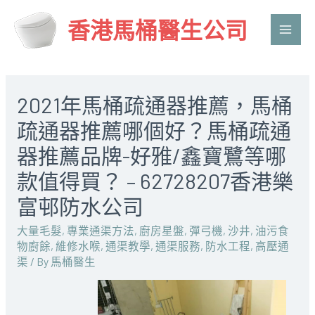
香港馬桶醫生公司
Main
Men
2021年馬桶疏通器推薦，馬桶
疏通器推薦哪個好？馬桶疏通
器推薦品牌-好雅/鑫寶鷺等哪
款值得買？ – 62728207香港樂
富邨防水公司
大量毛髮
,
專業通渠方法
,
廚房星盤
,
彈弓機
,
沙井
,
油污食
物廚餘
,
維修水喉
,
通渠教學
,
通渠服務
,
防水工程
,
高壓通
渠
/ By
馬桶醫生