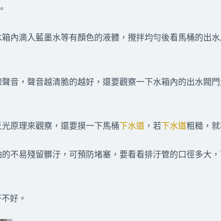
。
水箱內滴入藍墨水等有顏色的液體，攪拌均勻後看馬桶的出
聽聲音，聲音越清脆的越好，還要觀察一下水箱內的出水閥
反光原理來觀察，還要摸一下馬桶
下水道
，若
下水道
粗糙，就
釉的不易殘留髒汙，可預防堵塞，要看看排汙管的口徑多大
好不好。