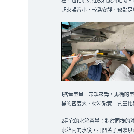
種，包括噴射虹吸和漩渦虹吸。
起來噪音小，較爲安靜。缺點是
1掂量重量：常規來講，馬桶的重
桶的密度大，材料紮實，質量比
2看它的水箱容量：對於同樣的
水箱內的水後，打開蓋子用礦泉