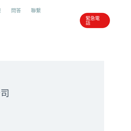
景
問答
聯繫
緊急電
話
公司