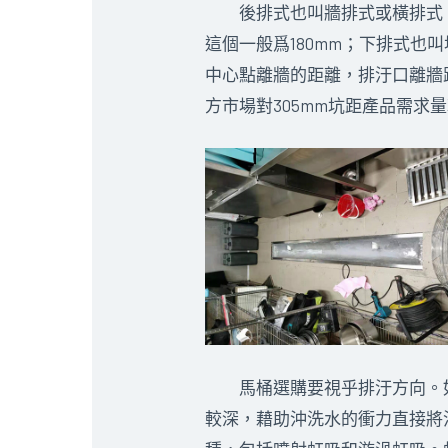
後排式也叫牆排式或橫排式，
這個一般爲180mm；下排式
中心點離牆的距離，排汙口離牆距離
方市場對305mm坑距產品需求
馬桶選購要視乎排汙方向。如
較深，藉助沖洗水的衝力直接將