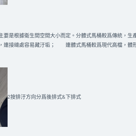
要是根據衛生間空間大小而定。分體式馬桶較爲傳統，生產
，連接縫處容易藏汙垢； 連體式馬桶較爲現代高檔，體
2按排汙方向分爲後排式&下排式