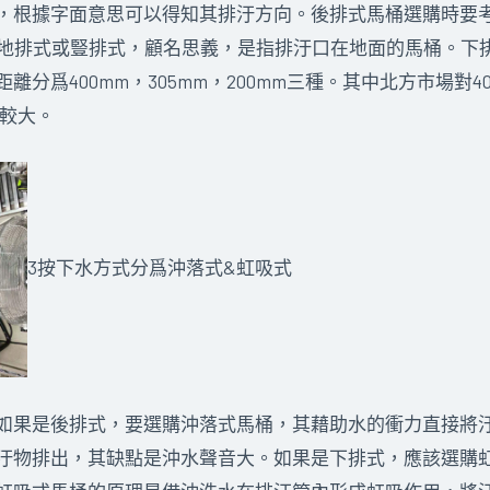
根據字面意思可以得知其排汙方向。後排式馬桶選購時要考
也叫地排式或豎排式，顧名思義，是指排汙口在地面的馬桶。下
分爲400mm，305mm，200mm三種。其中北方市場對
量較大。
3按下水方式分爲沖落式&虹吸式
果是後排式，要選購沖落式馬桶，其藉助水的衝力直接將汙
汙物排出，其缺點是沖水聲音大。如果是下排式，應該選購