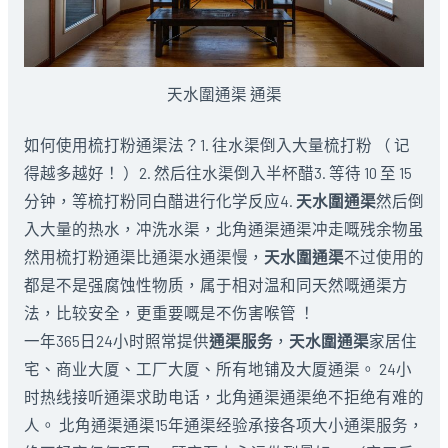
天水圍通渠 通渠
如何使用梳打粉通渠法？1. 往水渠倒入大量梳打粉 （ 记
得越多越好！ ）2. 然后往水渠倒入半杯醋3. 等待 10 至 15
分钟，等梳打粉同白醋进行化学反应4.
天水圍通渠
然后倒
入大量的热水，冲洗水渠，北角通渠通渠冲走嘅残余物虽
然用梳打粉通渠比通渠水通渠慢，
天水圍通渠
不过使用的
都是不是强腐蚀性物质，属于相对温和同天然嘅通渠方
法，比较安全，更重要嘅是不伤害喉管 ！
一年365日24小时照常提供
通渠服务
，
天水圍通渠
家居住
宅、商业大厦、工厂大厦、所有地铺及大厦通渠。 24小
时热线接听通渠求助电话，北角通渠通渠绝不拒绝有难的
人。 北角通渠通渠15年通渠经验承接各项大小通渠服务，