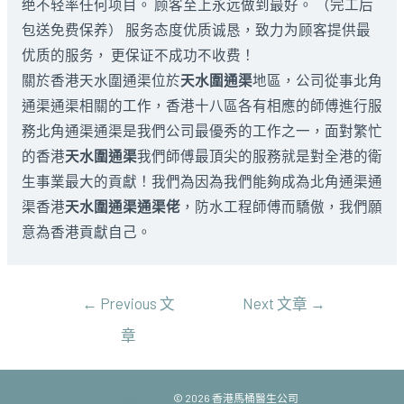
绝不轻率任何项目。 顾客至上永远做到最好。 （完工后
包送免费保养） 服务态度优质诚恳，致力为顾客提供最
优质的服务， 更保证不成功不收费！
關於香港天水圍通渠位於
天水圍通渠
地區，公司從事北角
通渠通渠相關的工作，香港十八區各有相應的師傅進行服
務北角通渠通渠是我們公司最優秀的工作之一，面對繁忙
的香港
天水圍通渠
我們師傅最頂尖的服務就是對全港的衛
生事業最大的貢獻！我們為因為我們能夠成為北角通渠通
渠香港
天水圍通渠通渠佬
，防水工程師傅而驕傲，我們願
意為香港貢獻自己。
文
←
Previous 文
Next 文章
→
章
章
導
覽
馬桶醫生.com
© 2026 香港馬桶醫生公司