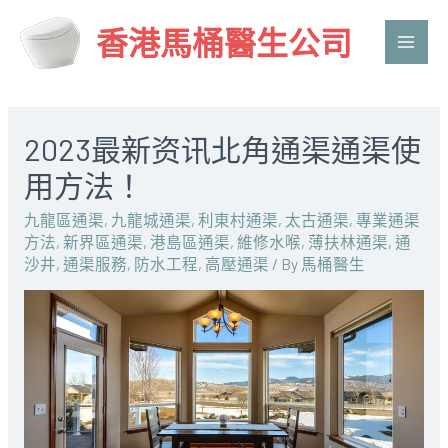
香港馬桶醫生公司
Main
Men
2023最新资讯北角通渠通渠使
用方法！
九龍區通渠
,
九龍城通渠
,
利東村通渠
,
太古通渠
,
專業通渠
方法
,
新界區通渠
,
港島區通渠
,
維修水喉
,
薄扶林通渠
,
通
沙井
,
通渠服務
,
防水工程
,
高壓通渠
/ By
馬桶醫生