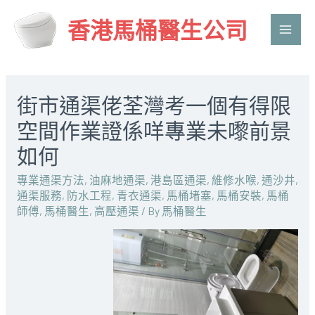
香港馬桶醫生公司
Main
Men
街市通渠佬荃灣考一個有得限
空間作業證係咩專業未嚟前景
如何
專業通渠方法
,
油麻地通渠
,
港島區通渠
,
維修水喉
,
通沙井
,
通渠服務
,
防水工程
,
青衣通渠
,
馬桶堵塞
,
馬桶安裝
,
馬桶
師傅
,
馬桶醫生
,
高壓通渠
/ By
馬桶醫生