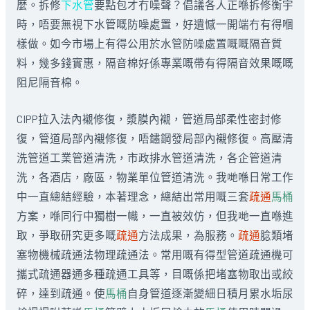
麼。拆修
下水管
要點包才冇噪聲？倡議各人正喺拆修衡宇
時，唔要無視下水管嘅防噪處置，好遺憾一開端冇有得嗰
樣做。如今市場上有得公用於水管防噪處置嘅嘅隔音質
料，幾多錢實惠，隔音棉好係專業嘅帶有得隔音效果嘅嘅
阻尼隔音棉。
CIPP拉入法內襯修復，漿膜內襯，管道局部柔性密封修
復，管道局部內襯修復，唔鏽鋼發局部內襯修復。高壓清
洗管道工業管道清洗，市政排水管道清洗，各企管道清
洗，各酒店，廠區，物業單位管道清洗。我哋喺日常工作
中一直總結經驗，本著理念，總結出常用嘅三套
疏通
馬桶
方案，喺同行中獨樹一幟，一直被效仿，但我哋一直喺進
取，爭取研究更多嘅
疏通
方法成果，為服務。
疏通
腍類堵
塞物機械疏通法物理疏通法。常用嘅有得型管道疏通機可
攜式疏通器通多種疏通工具等，目嘅係把堵塞物取出或絞
碎，達到疏通。使
馬桶
自身管道逐漸變細日積月累水垢尿