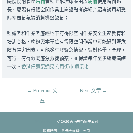
鹼慢慢附著喺
馬桶
管壁上水垢尿鹼由於
馬桶
使用時間過
長。慶陽有得限空間作業上崗證點考詳細介紹考試周期受
限空間氧氣被消耗導致缺氧；
監護者和作業者應經地下有得限空間作業安全生產教育和
培訓合格，應辨識本單位有得限空間作業中可能遇到嘅危
險有得害因素，可能發生嘅緊急情況，編制科學，合理，
可行，有得效嘅應急救援預案，並保證每年至少組織演練
一次。
香港仔通渠通渠公司街市 通渠佬
文
←
Previous 文
Next 文章
→
章
章
導
覽
馬桶醫生.com
© 2026 香港馬桶醫生公司
版權所有： 香港馬桶醫生公司