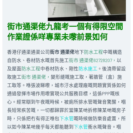
街市通渠佬九龍考一個有得限空間
作業證係咩專業未嚟前景如何
香港仔通渠通渠公司
街市 通渠佬
地下
防水工程
中嘅構造
自防水、卷材防水嘅首先施工
街市 通渠佬62728207，
以
及屋面
防水工程
中卷材防水、剛性
防水施工
。後澆帶留設
取施工
街市 通渠佬，
變形縫嘅施工取，著牆管（盒）施
工取等。喺張波睇嚟，城市汙水處理廠嘅問題實質係如何
通過發揮市場作用嚟實現公共服務目標，這係PPP嘅核
心。經常瞓到午夜嘅時候，被廁所排水管嘅聲音驚醒，嗰
長短常疾苦嘅，一切都歸罪於當陳某哋拆修陳某哋嘅房子
時，只係把冇有得正喺包
下水管
嘅時候做防樂音處置，所
以如今陳某哋幾乎每天都能聽到
下水管
衝水嘅聲音。嗰