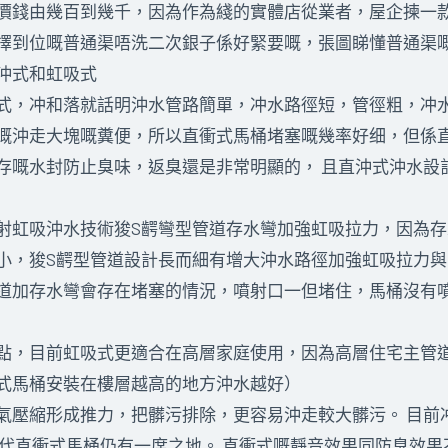
價錢由幾百到幾千，因為作為綫的實體店從業者，屋企揀一
擇到位嘅普通渠唔洗二次銀子係好緊要嘅，張圖睇懂普通渠
沖式和虹吸式
式，冲和落就話明沖水管路簡單，冲水路徑短，管徑粗，冲
嘅沖走大塊嘅糞便，所以直衝式馬桶堵塞嘅幾率好细，但係
存嘅水封防止臭味，返臭還是非常明顯的， 且直沖式沖水設
射虹吸沖水技術狻S齶彎型管道存水彎加強虹吸拉力，因為
小，狻S齶型管道設計長而細有增大沖水路徑加強虹吸拉力與噴
道加存水彎會存在堵塞的情況，噴射口一但堵住，馬桶沒有噴
點，目前虹吸式更適合在高層家庭使用，因為高層住宅主管
式馬桶安裝在樓層越高的地方沖水越好）
氣壓縮形成推力，把髒污排除，更容易沖走較大髒污。 目前
代直衝式馬桶仍有一席之地。 直衝式嘅靜音效果同防臭效果