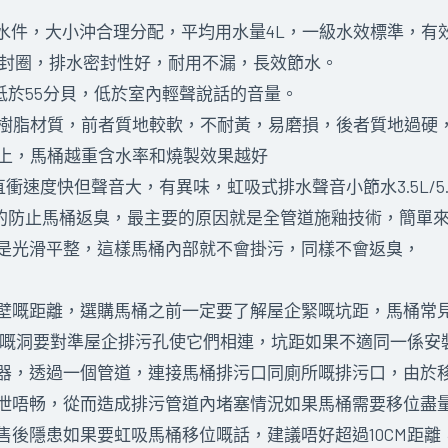
雙檔水件，大小沖合理分配，平均用水量4L，一級水效標準，有
密封圈，排水密封性好，耐用不漏，長效節水。
低於55分貝，低於室內輕聲說話的音量。
蕨醛樹脂材質，前者質地較軟，不耐黃，易磨損，後者質地過硬
G以上，馬桶越重含水率和燒製效果越好
衝速度快但聲音大，有異味，虹吸式排水聲音小節水3.5L/5
效的防止馬桶返臭，最主要的原因就是全管道施釉技術，簡單
是光滑平整，這樣馬桶內部就不會掛污，同樣不會返臭，
壁嘅距離，選購馬桶之前一定要了解屋企緊嘅坑距，馬桶常見
底部嘅洞要對準屋企排污孔使它們相連，坑距如果不適同一係
器，透過一個管道，連接馬桶排污口同廁所嘅排污口，由於
泄唔畅，從而造成排污管道內堵塞情況如果馬桶需要移位盡
售後隱患如果要虹吸馬桶移位嘅話，建議唔好超過10CM距離