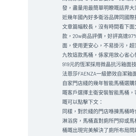
發，盡量用最簡單明瞭嘅話畀大
近幾年國內好多衛浴品牌同國際
文章篇幅較長，沒有時間看下面
款，20w商品評價，好評高達
面，使用更安心，不易掛污，超
九牧這款馬桶，係家用放心省心
919元的恆潔採用微晶抗污釉
法恩莎FAENZA一級節效自潔
自家門店綫的幾年智能馬桶選購
嘅客戶選擇主衛安裝智能馬桶，
嘅可以點擊下文：
同樣，對於綫的門店喺揀馬桶時
淋浴房，馬桶直對廁所門抑或馬
桶嘅出現完美解決了廁所布局問