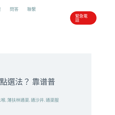
景
問答
聯繫
緊急電
話
點選法？ 靠谱普
水喉
,
薄扶林通渠
,
通沙井
,
通渠服