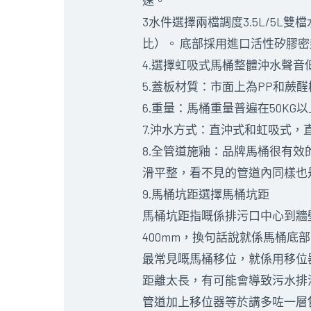
3水件選擇兩檔調度3.5L/5L
比）。 底部採用進口活性矽膠
4.選擇虹吸式馬桶整體沖水聲音
5.蓋板材質：市面上為PP和
6.重量：馬桶重量普遍在50K
7.沖水方式：直沖式和虹吸式，直
8.全管道施釉：品牌馬桶很有
滑平整，看不見的管道內同樣也
9.馬桶坑距選擇馬桶坑距
馬桶坑距指嘅係排污口中心到牆
400mm，換句話說就係馬桶
最常見嘅馬桶移位，就係用移位
距離太長，有可能會導致污水排
管道加上移位器等於講多咗一層