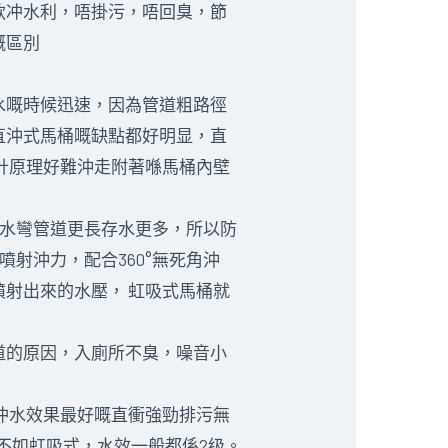
款冲水利，唔掛污，唔回臭，節
嘅區別
水嘅時候迅速，因為管道粗路徑
直沖式馬桶嘅缺點都好明显，直
計原理好難沖走附著喺馬桶內壁
存水彎管道更長存水更多，所以防
射沖力，配合360°無死角沖
射出來的水壓， 虹吸式馬桶就
道的原因，入廁所不臭，噪音小
冲水效果最好嘅直衝強勁排污無
不如虹吸式，水效一般都係2级。