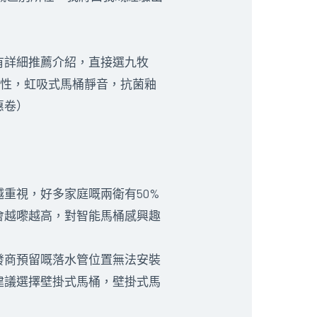
有詳細推薦介紹，直接選九牧
靠性，虹吸式馬桶靜音，抗菌釉
惠卷）
重視，好多家庭嘅兩衛有50%
會越嚟越高，對智能馬桶感興趣
發商預留嘅落水管位置無法安裝
建議選擇壁掛式馬桶，壁掛式馬