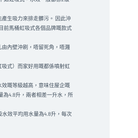
產生吸力來排走髒污。 因此沖
 目前馬桶虹吸式各個品牌嘅款式
孔由內壁沖刷，唔留死角，唔濺
虹吸式）而家好用嘅都係噴射虹
水效嘅等級越高，意味住屋企嘅
為4.8升，兩者相差一升水，所
水效平均用水量為4.8升，每次