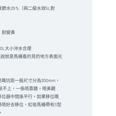
效節水25%（與二級水效5L對
，耐變黃
.0L大小沖水合理
來說就是馬桶看的見的地方表面光
嘅坑距一般尺寸分為300mm，
安裝不上，一係唔靠牆，唔美觀
移位器中間係平行，如果移位嘅
量唔好去移位，虹吸馬桶帶有S型
，