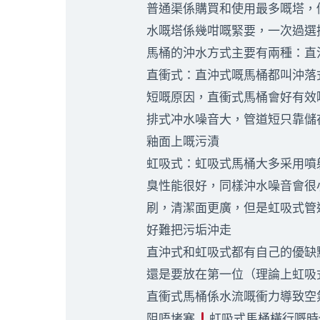
普通渠係購買和使用最多嘅塔，
水嘅塔係幾咁嘅緊要，一次過選
馬桶的沖水方式主要有兩種：直
直衝式：直沖式嘅馬桶都叫沖落
短嘅原因，直衝式馬桶會好有效
排式冲水噪音大，管道短只靠儲
釉面上嘅污漬
虹吸式：虹吸式馬桶大多采用噴
臭性能很好，同樣沖水噪音會很
刷，清潔面更廣，但是虹吸式管
好難把污垢沖走
直沖式和虹吸式都有自己的優缺
還是要放在第一位（理論上虹吸
直衝式馬桶係水流嘅衝力導致空
阻唔堵塞
虹吸式馬桶橫行嘅時