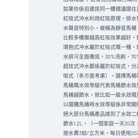
如果你係自建房同一樓建議選住
虹吸式沖水利用虹吸原理，排水
水聲音特別小，被稱為靜音馬桶。
比較多樓層越高虹吸效果越好，
環抱式冲水屬於虹吸式嘅一種，
水排污全面徹底，30%洗刷，7
超炫式沖水都係屬於虹吸式，分
吸式（多方面考慮），選擇馬桶
馬桶嘅水效等級代表馬桶節水效
馬桶越節水，就比如一級水效嘅馬
以選購馬桶時水效等級係非常關
絕大部分馬桶產品達到了水效二
節水1.2L，（一個家庭一天20次
按水費3蚊/立方米，每日使用2