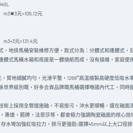
40L
L）m3✖3元=105.12元
）m3×3元=131.4元
式，地排馬桶安裝維修方便，款式分為：分體式和連體式，
連體式馬桶水箱和底座是一體燒紙而成，沒有接縫，家庭使
花，質地細膩均勻，光滑平整，1268°高溫燒製高硬度低吸
係世界級別嘅，好多合資品牌嘅馬桶選擇喺國內代工，同時
技術上採用全管道施釉，不易掛污，沖水更順暢，還在釉面
恆潔，惠達，箭牌，法恩莎等，都會極力強調陶瓷釉面的核心技
計，存水彎加強虹吸拉力，排污更強勁;選擇45mm以上大口