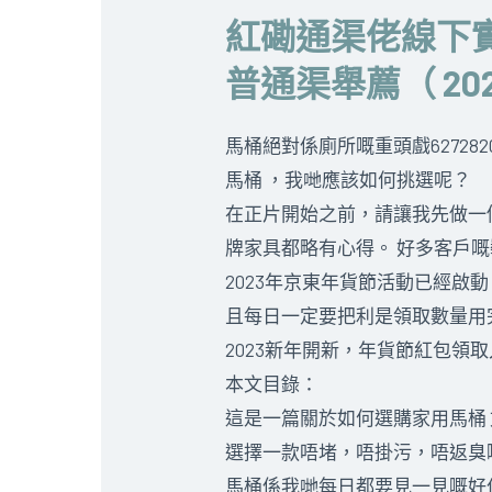
紅磡通渠佬線下
普通渠舉薦（ 2
馬桶
絕對係廁所嘅重頭戲62728
馬桶
，我哋應該如何挑選呢？
在正片開始之前，請讓我先做一
牌家具都略有心得。 好多客戶
2023年京東年貨節活動已經
且每日一定要把利是領取數量用
2023新年開新，年貨節紅包領
本文目錄：
這是一篇關於如何選購家用
馬桶
選擇一款唔堵，唔掛污，唔返臭
馬桶係我哋每日都要見一見嘅好