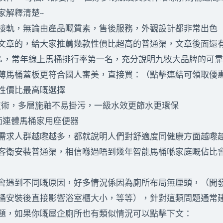
家解釋清楚~
接軌，無論由產品嘅質素，售後服務，外觀設計都非常出色
文章的，給大家推薦幾款性價比超高的普通渠，文章後面還
97%，常年線上馬桶排行率第一名，充分說明九牧大品牌的可
薄馬桶蓋板更符合國人審美，直接買：（點擊連結可領取優
性價比最高嘅選擇
面技術，多層施釉不易掛污，一級水效更節水更環保
釉面連體馬桶家用座便器
需求人群越嚟越多，都就說明人們對舒適度同健康方面越嚟越
客衛安裝普通渠，相信喺過唔到幾年智能馬桶喺家庭嘅佔比
會遇到不同嘅原因，好多情況係因為廁所布局無厘頭，（開
桶安裝後直接影響浴室櫃大小，等等），針對這類問題通常
題，如果你嘅屋企廁所也有類似情況可以點擊下文：