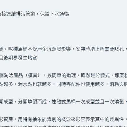
直接連結排污管道，保證下水通暢
桶，呢種馬桶不受屋企坑距嘅影響，安裝時堵上唔需要嘅孔
且後期易發生堵塞
是個淘汰產品（模具），最簡單的道理，既然是分體式，那麼
點越多，漏水點也就越多，同時零配件也使用越多，消耗與
開成型，分開燒製而成，連體式馬桶一次成型並且一次燒製
形資產，用特有抽象能識別的概念來形容表示其中的差異性