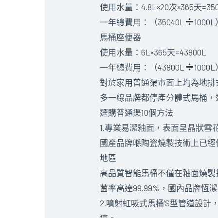
使用水量：4.8L×20次×365天=350
一年總費用：（35040L
1000
馬桶座便器
使用水量：6L×365天=43800L
一年總費用：（43800L
1000L
對於家用普通渠市面上均為地排
多一線品牌都停產分體式馬桶，
選購普通渠10個方法
1.專業易潔釉面，表面呈晶狀雪
國產品牌喺陶瓷燒製技術上已經
地區
高品質智能馬桶不僅在釉面燒製
菌率高達99.99%，國內品牌
2.噴射虹吸式馬桶’S型管道設
速。