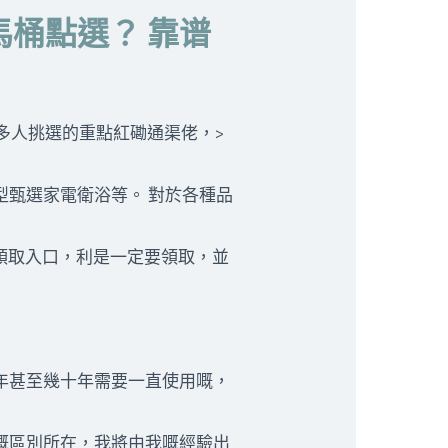
桶點選？ 靠谱
多人挑選的重點
紅磡通渠佬，
>
型甄選家電衛浴等。 對於各種品
領取入口，利是一定要領取，並
年甚至幾十年需要一直使用嘅，
嘅區別所在，我將由我嘅經驗出