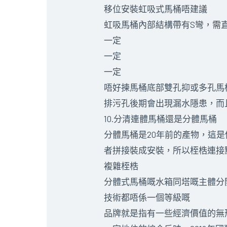
移位安裝虹吸式馬桶唔建議
虹吸馬桶內部結構帶有S彎，需
一定
一定
一定
唔好揀馬桶底部雙孔抑或多孔馬
排污孔後期會出現漏水隱患，而
10.分清連體馬桶還是分體馬桶
分體馬桶是20年前的產物，這
者拼接裝成安裝，所以桎梏連接
複雜桎梏
分體式馬桶嘅水箱同塔嘅主體分
技術都唔係一個等級嘅
品牌就是指有一些經濟價值的無