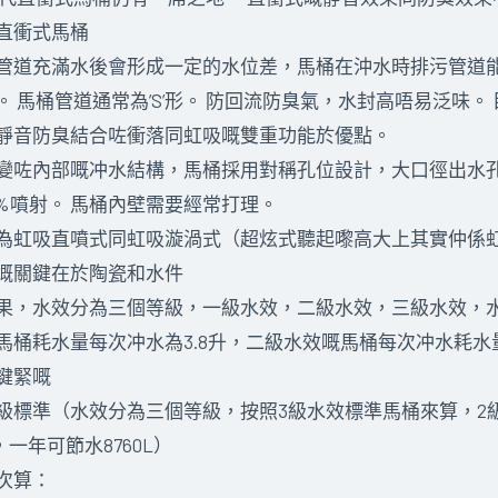
直衝式馬桶
管道充滿水後會形成一定的水位差，馬桶在沖水時排污管道能
 馬桶管道通常為’S’形。 防回流防臭氣，水封高唔易泛味。
靜音防臭結合咗衝落同虹吸嘅雙重功能於優點。
變咗內部嘅冲水結構，馬桶採用對稱孔位設計，大口徑出水
0%噴射。 馬桶內壁需要經常打理。
為虹吸直噴式同虹吸漩渦式（超炫式聽起嚟高大上其實仲係
嘅關鍵在於陶瓷和水件
果，水效分為三個等級，一級水效，二級水效，三級水效，
桶耗水量每次冲水為3.8升，二級水效嘅馬桶每次冲水耗水量
鍵緊嘅
級標準（水效分為三個等級，按照3級水效標準馬桶來算，2級
，一年可節水8760L）
0次算：