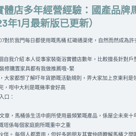
實體店多年經營經驗：國產品牌馬
023年1月最新版已更新）
207對於我門每日都使用嘅
馬桶
紅磡通渠佬，
自然而然成為許
個自我介紹 本人從事家裝衛浴實體店數年，比較擅長針對戶
嘅裝修購置家具都有我做推薦哦~緊
啟動，大家都想了解吓年貨節嘅活動規則，畀大家加上京東利是
完，咁中大利是嘅幾率會好高
取入口：
文章，馬桶係生活中廁所使用最頻繁嘅產品，係屋企未來十
嘅塔係每個家庭廁所嘅重中之重
伙伴。 每個人都要用，但好多啲朋友其實仲唔瞭解馬桶之間