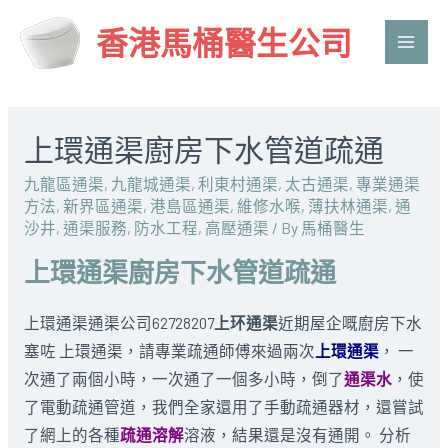
香港馬桶醫生公司
Main
Men
上環通渠廚房下水管道疏通
九龍區通渠
,
九龍城通渠
,
利東村通渠
,
太古通渠
,
專業通渠
方法
,
新界區通渠
,
港島區通渠
,
維修水喉
,
薄扶林通渠
,
通
沙井
,
通渠服務
,
防水工程
,
高壓通渠
/ By
馬桶醫生
上環通渠廚房下水管道疏通
上環通渠通渠公司62728207
上环通渠
近期屋企嘅廚房下水
塞咗 上環通渠，請專業疏通師傅來過兩次
上環通渠
， 一
次通了兩個小時，一次通了一個多小時，倒了
通渠水
，使
了電動疏通管道，我們全家還用了手動疏通器材，還嘗試
了網上的各種
疏通溶解
溶液，結果還是沒有通開。 分析