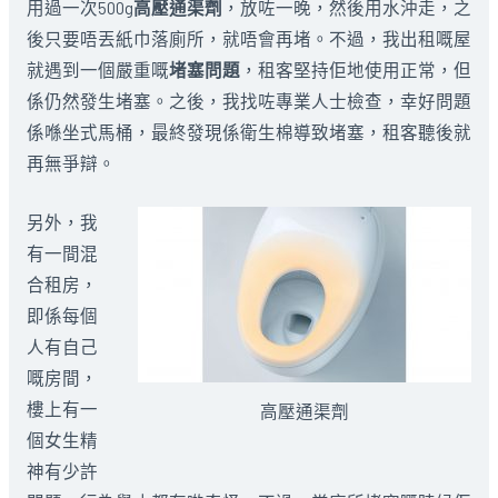
用過一次500g
高壓通渠劑
，放咗一晚，然後用水沖走，之
後只要唔丟紙巾落廁所，就唔會再堵。不過，我出租嘅屋
就遇到一個嚴重嘅
堵塞問題
，租客堅持佢地使用正常，但
係仍然發生堵塞。之後，我找咗專業人士檢查，幸好問題
係喺坐式馬桶，最終發現係衛生棉導致堵塞，租客聽後就
再無爭辯。
另外，我
有一間混
合租房，
即係每個
人有自己
嘅房間，
樓上有一
高壓通渠劑
個女生精
神有少許