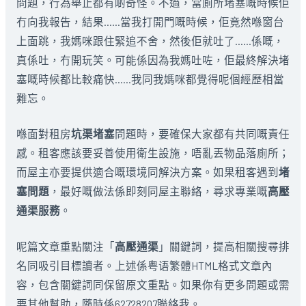
問題，行為舉止都有啲奇怪。不過，當廁所堵塞嘅時候佢
冇向我報告，結果……當我打開門嘅時候，佢竟然喺窗台
上面跳，我媽咪跟住緊追不舍，然後佢就吐了……係嘅，
真係吐，冇開玩笑。可能係因為我媽吐咗，佢最終解決堵
塞嘅時候都比較痛快……我同我媽咪都覺得呢個經歷相當
難忘。
喺面對租房
坑渠堵塞
問題時，要確保大家都有共同嘅責任
感。租客應該要妥善使用衛生設施，唔亂丟物品落廁所；
而屋主亦要提供適合嘅環境同解決方案。如果租客遇到
堵
塞問題
，最好嘅做法係即刻同屋主聯絡，尋求專業嘅
高壓
通渠服務
。
呢篇文章重點關注「
高壓通渠
」關鍵詞，提高相關搜尋排
名同吸引目標讀者。上述係粤语繁體HTML格式文章內
容，包含關鍵詞同保留原文重點。如果你有更多問題或需
要其他幫助，隨時係62728207聯絡我。