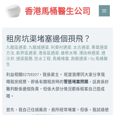
香港馬桶醫生公司
Main
Men
租房坑渠堵塞邊個孭飛？
九龍區通渠
,
九龍城通渠
,
利東村通渠
,
太古通渠
,
專業通渠
方法
,
新界區通渠
,
港島區通渠
,
維修水喉
,
薄扶林通渠
,
通
沙井
,
通渠服務
,
防水工程
,
馬桶堵塞
,
高壓通渠
/ By
馬桶醫
生
利益相關62728207，我係屋主。 呢度我嚟同大家分享我
嘅租房經歷，即係有關租房時的
管道堵塞問題
，話真係好
難判斷係邊個負責，但係大部分情況都係租客自己造成
嘅。
首先，我自己住過舊房，廁所經常堵塞。但係，我試過使