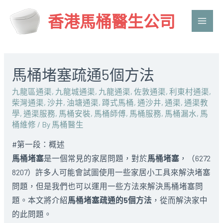
香港馬桶醫生公司
Main
Men
馬桶堵塞疏通5個方法
九龍區通渠
,
九龍城通渠
,
九龍通渠
,
佐敦通渠
,
利東村通渠
,
柴灣通渠
,
沙井
,
油塘通渠
,
蹲式馬桶
,
通沙井
,
通渠
,
通渠教
學
,
通渠服務
,
馬桶安裝
,
馬桶師傅
,
馬桶服務
,
馬桶漏水
,
馬
桶維修
/ By
馬桶醫生
#第一段：概述
馬桶堵塞
是一個常見的家居問題，對於
馬桶堵塞
，（6272
8207）許多人可能會試圖使用一些家居小工具來解決堵塞
問題，但是我們也可以運用一些方法來解決馬桶堵塞問
題。本文將介紹
馬桶堵塞疏通的5個方法
，從而解決家中
的此問題。