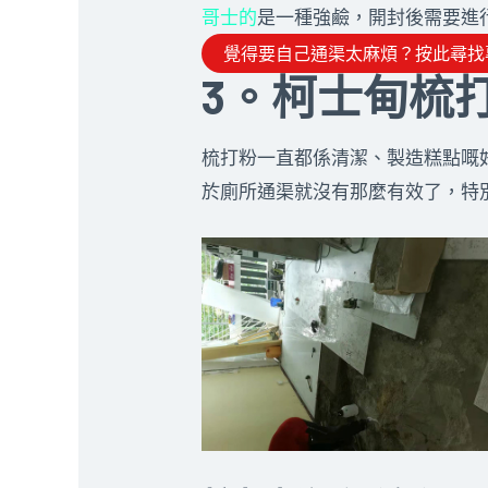
哥士的
是一種強鹼，開封後需要進
覺得要自己通渠太麻煩？按此尋找
3。柯士甸梳打
梳打粉一直都係清潔、製造糕點嘅
於廁所通渠就沒有那麼有效了，特