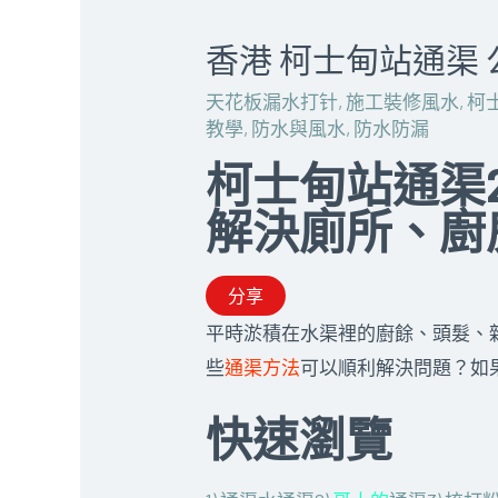
香港 柯士甸站通渠 
天花板漏水打针
,
施工裝修風水
,
柯
教學
,
防水與風水
,
防水防漏
柯士甸站通渠2
解決廁所、廚房6
分享
平時淤積在水渠裡的廚餘、頭髮、雜物
些
通渠方法
可以順利解決問題？如果
快速瀏覽