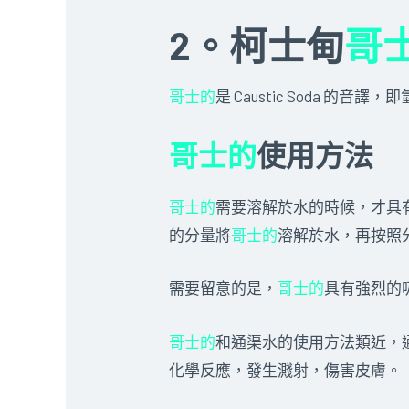
2。柯士甸
哥
哥士的
是 Caustic Soda 
哥士的
使用方法
哥士的
需要溶解於水的時候，才具
的分量將
哥士的
溶解於水，再按照分量
需要留意的是，
哥士的
具有強烈的
哥士的
和通渠水的使用方法類近，
化學反應，發生濺射，傷害皮膚。