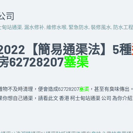
公司
士甸站通渠
,
漏水修补
,
維修水喉
,
緊急防水
,
裝修風水
,
防水工
022【簡易通渠法】5種
2728207
塞渠
不及時清理，便會造成62728207
塞渠
，甚至有臭味傳出。廁
你想自己通渠，請看此文 香港 柯士甸站通渠 公司 為你介