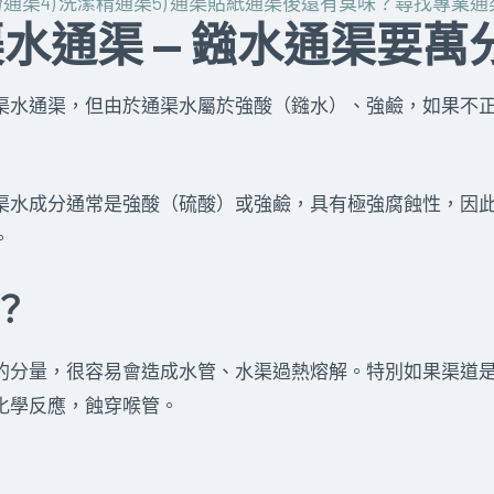
粉通渠
4) 洗潔精通渠
5) 通渠貼紙
通渠後還有臭味？
尋找專業通
水通渠 — 鏹水通渠要萬
渠水通渠，但由於通渠水屬於強酸（鏹水）、強鹼，如果不
渠水成分通常是強酸（硫酸）或強鹼，具有極強腐蝕性，因
。
？
的分量，很容易會造成水管、水渠過熱熔解。特別如果渠道
化學反應，蝕穿喉管。