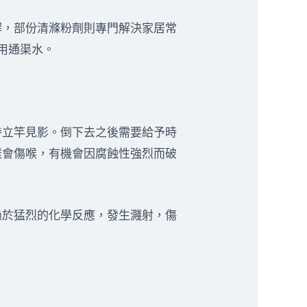
解，部份清滌粉劑則專門解決家居常
用通渠水。
待立竿見影。倒下去之後需要給予時
樣會傷喉，有機會因腐蝕性強烈而破
過於猛烈的化學反應，發生濺射，傷