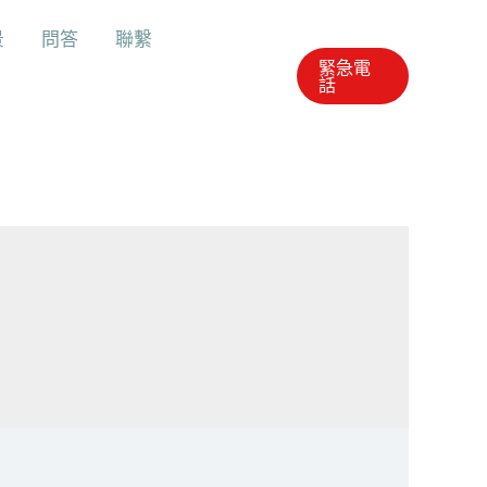
景
問答
聯繫
緊急電
話