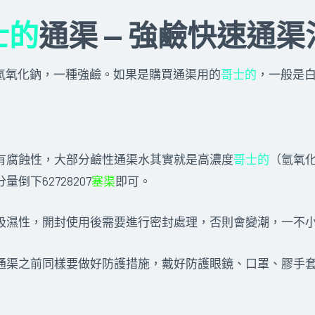
士的
通渠 — 強鹼快速通渠
的音譯，即氫氧化鈉，一種強鹼。如果是購買通渠用的
哥士的
，一般是
有腐蝕性，大部分鹼性通渠水其實就是高濃度
哥士的
（氫氧
倒下62728207
塞渠
即可。
吸濕性，開封使用後需要進行密封處理，否則會變潮，一不
通渠之前同樣要做好防護措施，戴好防護眼鏡、口罩、膠手