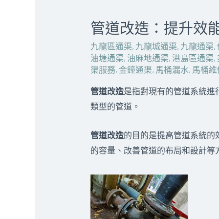
管道改造：提升效
九龍區通渠
,
九龍城通渠
,
九龍通渠
,
油塘通渠
,
油麻地通渠
,
港島區通渠
,
渠服務
,
金鐘通渠
,
馬桶漏水
,
馬桶維
管道改造
是指對現有的管道系統進行
類型的管道。
管道改造
的目的是提高管道系統的
的容量、改善管道的布局和設計等