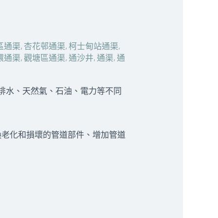
區通渠
,
杏花邨通渠
,
柯士甸站通渠
,
環通渠
,
觀塘區通渠
,
通沙井
,
通渠
,
通
、排水、天然氣、石油、電力等不同
換老化和損壞的管道部件、增加管道