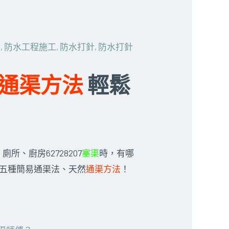
程
,
防水工程施工
,
防水打針
,
防水打針
通渠方法
輕鬆
所、廚房62728207
塞渠
時，有哪
紹五種簡易通渠法、天然
通渠方法
！