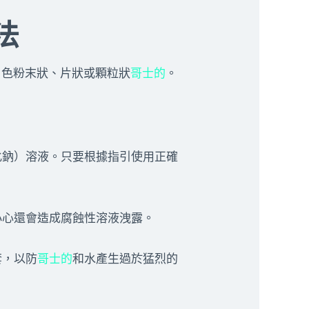
法
白色粉末狀、片狀或顆粒狀
哥士的
。
化鈉）溶液。只要根據指引使用正確
小心還會造成腐蝕性溶液洩露。
套，以防
哥士的
和水產生過於猛烈的