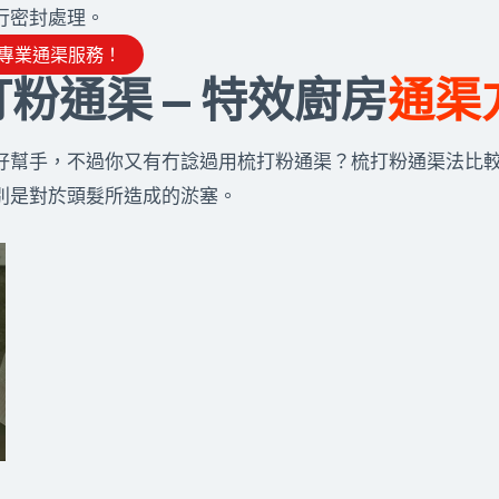
行密封處理。
專業通渠服務！
粉通渠 — 特效廚房
通渠
好幫手，不過你又有冇諗過用梳打粉通渠？梳打粉通渠法比
別是對於頭髮所造成的淤塞。