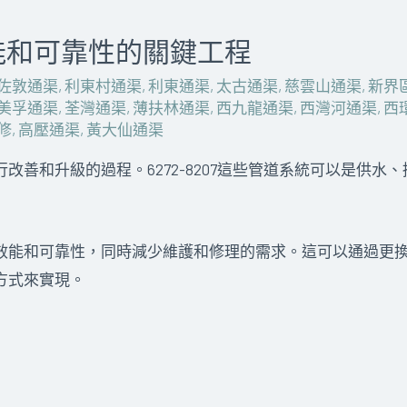
能和可靠性的關鍵工程
佐敦通渠
,
利東村通渠
,
利東通渠
,
太古通渠
,
慈雲山通渠
,
新界
美孚通渠
,
荃灣通渠
,
薄扶林通渠
,
西九龍通渠
,
西灣河通渠
,
西
修
,
高壓通渠
,
黃大仙通渠
改善和升級的過程。6272-8207這些管道系統可以是供水
效能和可靠性，同時減少維護和修理的需求。這可以通過更
方式來實現。