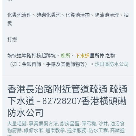
化糞池清理、磚砌化糞池、化糞池清掏、隔油池清理、抽
糞
打撈
能快速準確打榜起蹲坑、
廁所
、
下水道
里所掉 之物
（如：金銀首飾、手錶及其他飾物等）。
沙田區防水公司
香港長治路附近管道疏通 疏通
下水道 – 62728207香港橫頭磡
防水公司
大量毛髮
,
專業通渠方法
,
廚房星盤
,
彈弓機
,
沙井
,
油污食
物廚餘
,
維修水喉
,
通渠教學
,
通渠服務
,
防水工程
,
高壓通