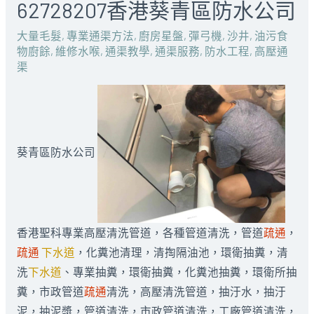
62728207香港葵青區防水公司
大量毛髮
,
專業通渠方法
,
廚房星盤
,
彈弓機
,
沙井
,
油污食
物廚餘
,
維修水喉
,
通渠教學
,
通渠服務
,
防水工程
,
高壓通
渠
葵青區防水公司
香港聖科專業高壓清洗管道，各種管道清洗，管道
疏通
，
疏通
下水道
，化糞池清理，清掏隔油池，環衛抽糞，清
洗
下水道
、專業抽糞，環衛抽糞，化糞池抽糞，環衛所抽
糞，市政管道
疏通
清洗，高壓清洗管道，抽汙水，抽汙
泥，抽泥漿，管道清洗，市政管道清洗，工廠管道清洗，