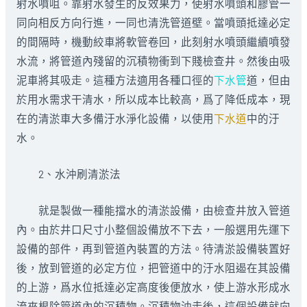
射水噴咀。靠射水發生的反效果力，使射水噴頭和膠管一
同向相反方向行進，一同也清洗管道壁。當噴頭抵達必定
的間隔時，機動絞車將軟管卷回，此刻射水噴頭繼續噴發
水流，將管道內殘留的沉積物衝到下賤檢查井。然後由吸
泥車將其吸走。這種方法適用各種口徑的
下水管
道，但由
於用水需求干清水，所以成本比較高，爲了降低成本，現
在的清淤車大多備汙水淨化設備，以使用
下水道
中的汙
水。
2、水沖刷清淤法
就是製做一種能擋水的清淤設備，由檢查井放入管道
內。由於井口尺寸小整個設備放不下去，一般選用先運下
設備的部件，再到管道內裝置的方法。待清淤設備裝置好
後，放到管道的必定方位，把管道中的汙水阻遏在其設備
的上游，爲水位抵達必定高度後便放水，使上游水形成水
流來根除管道內的沉積物。沉積物沖走後，這個設備就向