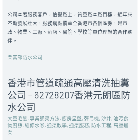
公司本著服務客戶，信譽爲上，質量爲本爲目標，近年來
不斷發展壯大，服務網點覆蓋全香港市各個區縣，是市
政、物業、工廠、酒店、醫院、學校等單位理想的合作夥
伴。
樂富邨防水公司
香港市管道疏通高壓清洗抽糞
公司 – 62728207香港元朗區防
水公司
大量毛髮
,
專業通渠方法
,
廚房星盤
,
彈弓機
,
沙井
,
油污食
物廚餘
,
維修水喉
,
通渠教學
,
通渠服務
,
防水工程
,
高壓通
渠