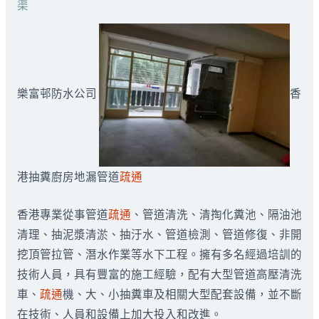
渠
樂富邨防水公司
香
港抽糞廚房地漏管道
疏通
香港專業從事管道
疏通
、管道清洗、清掏化糞池、隔油池
清理、抽泥漿清淤、抽汙水、管道檢測、管道修復、非開
挖頂管拉管、潛水作業等水下工程。擁有多名經過培訓的
技術人員，具有豐富的施工經驗，配有大型管道高壓清洗
車、
疏通
機、大、小抽糞車及相關大型配套設備，並不斷
在技術、人員和設備上加大投入和改進。