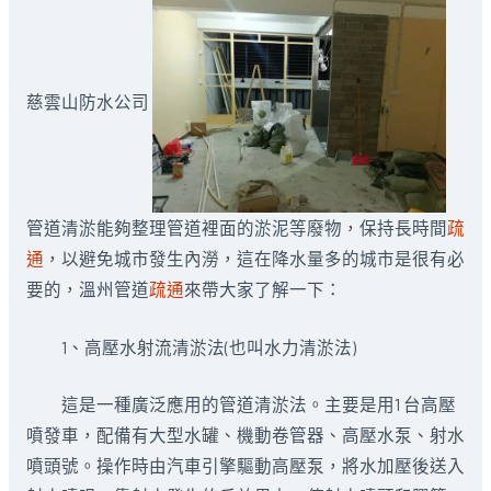
慈雲山防水公司
管道清淤能夠整理管道裡面的淤泥等廢物，保持長時間
疏
通
，以避免城市發生內澇，這在降水量多的城市是很有必
要的，溫州管道
疏通
來帶大家了解一下：
1、高壓水射流清淤法(也叫水力清淤法)
這是一種廣泛應用的管道清淤法。主要是用1 台高壓
噴發車，配備有大型水罐、機動卷管器、高壓水泵、射水
噴頭號。操作時由汽車引擎驅動高壓泵，將水加壓後送入