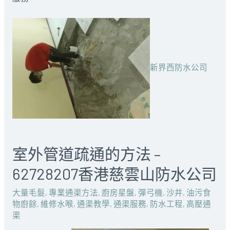
新界西防水公司
室外管道疏通的方法 –
62728207香港慈雲山防水公司
大量毛髮
,
專業通渠方法
,
廚房星盤
,
彈弓機
,
沙井
,
油污食
物廚餘
,
維修水喉
,
通渠教學
,
通渠服務
,
防水工程
,
高壓通
渠