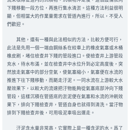
下賤移動一段方位，再進行集水清淤。這種方法利益很明
顯，但相當大的作業量需求在管道內進行，所以，不受人
們歡迎。
其他，還有一種與此法相似的方法，比較方便可行，
此法是先用一個一端由鋼絲系在絞車上的橡皮氣塞或木桶
橡皮刷，堵住檢查井下賤的管段進口。使檢查井上游管段
充水，待水布滿，並在檢查井中水位升到必定高度後，突
然放走氣塞中的部分空氣，使氣塞縮小，氣塞便在水流的
推進下往下賤移動，而颳走汙泥。一同水流在上游較大水
壓效果下，以較大的流速把汙物能夠從氣塞底部沖向下賤
管段，這樣沉積在管道底的淤泥便在氣塞和水流的沖刷效
果下，排向下賤檢查井，管道自身也就得到清洗。當汙物
排到下賤檢查井後，可用吸泥車吸出運走。
汙泥含水量非常高，它實際上是一種含泥的水。爲了