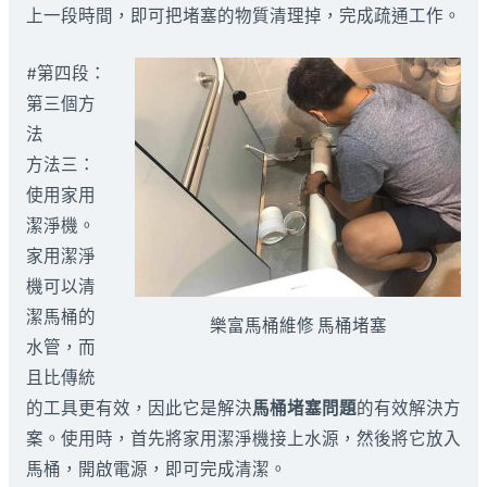
上一段時間，即可把堵塞的物質清理掉，完成疏通工作。
#第四段：
第三個方
法
方法三：
使用家用
潔淨機。
家用潔淨
機可以清
潔馬桶的
樂富馬桶維修 馬桶堵塞
水管，而
且比傳統
的工具更有效，因此它是解決
馬桶堵塞問題
的有效解決方
案。使用時，首先將家用潔淨機接上水源，然後將它放入
馬桶，開啟電源，即可完成清潔。