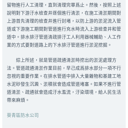
留物進行人工清理，直到清理完畢爲止。然後，按照上述
說明對下游汙水檢查井逐個進行清淤，在施工清淤期間對
上游首先清理的檢查井進行封堵，以防上游的淤泥流入管
道或下游施工期間對管道進行充水時流入上游檢查井和管
道中。排水排汙管道清疏排汙工人利用器械輔助、人工作
業的方式要對道路上的下水排汙管道進行淤泥挖掘。
綜上所述，就是管道疏通清淤時挖出的淤泥處理方
法。管道疏通清淤作業目前，早己成爲排水部分一項不行
忽視的重要作業。在排水管道中排入大量雜物和基建工地
水泥砂發生沉澱、淤積就會造成管道堵塞。如果不進行管
道清淤、疏通就會造成汙水濫流，汙染環境，給人民生活
帶來麻煩。
葵青區防水公司