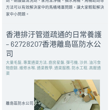
劑、硝酸鹽清洗劑、家用潔淨機、抽水馬桶、馬桶助劑等
方法可以有效解決家中的馬桶堵塞問題，讓大家輕鬆解決
家中小問題。
香港排汙管道疏通的日常養護
– 62728207香港離島區防水公
司
大量毛髮
,
專業通渠方法
,
廚房星盤
,
彈弓機
,
沙井
,
油污食
物廚餘
,
維修水喉
,
通渠教學
,
通渠服務
,
防水工程
,
高壓通
渠
離島區防水公司