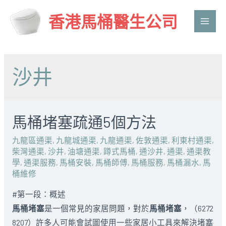
香港馬桶醫生公司
Main
Men
沙井
馬桶堵塞疏通5個方法
九龍區通渠
,
九龍城通渠
,
九龍通渠
,
佐敦通渠
,
利東村通渠
,
柴灣通渠
,
沙井
,
油塘通渠
,
蹲式馬桶
,
通沙井
,
通渠
,
通渠教
學
,
通渠服務
,
馬桶安裝
,
馬桶師傅
,
馬桶服務
,
馬桶漏水
,
馬
桶維修
#第一段：概述
馬桶堵塞
是一個常見的家居問題，對於
馬桶堵塞
，（6272
8207）許多人可能會試圖使用一些家居小工具來解決堵塞