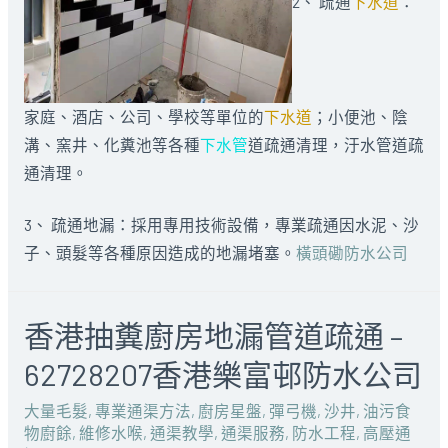
2、 疏通
下水道
：
家庭、酒店、公司、學校等單位的
下水道
；小便池、陰
溝、窯井、化糞池等各種
下水管
道疏通清理，汙水管道疏
通清理。
3、 疏通地漏：採用專用技術設備，專業疏通因水泥、沙
子、頭髮等各種原因造成的地漏堵塞。
橫頭磡防水公司
香港抽糞廚房地漏管道疏通 –
62728207香港樂富邨防水公司
大量毛髮
,
專業通渠方法
,
廚房星盤
,
彈弓機
,
沙井
,
油污食
物廚餘
,
維修水喉
,
通渠教學
,
通渠服務
,
防水工程
,
高壓通