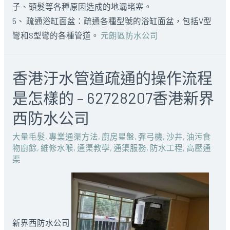
子、頭髮等各種原因造成的地漏堵塞。
5、 疏通浴缸面盆：疏通各種型號的浴缸面盆，包括V型
彎和S型彎的各種管道。
元朗區防水公司
香港汙水管道疏通的操作流程
是怎樣的 – 62728207香港新界
西防水公司
大量毛髮
,
專業通渠方法
,
廚房星盤
,
彈弓機
,
沙井
,
油污食
物廚餘
,
維修水喉
,
通渠教學
,
通渠服務
,
防水工程
,
高壓通
渠
新界西防水公司