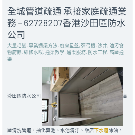
全城管道疏通 承接家庭疏通業
務 – 62728207香港沙田區防水
公司
大量毛髮
,
專業通渠方法
,
廚房星盤
,
彈弓機
,
沙井
,
油污食
物廚餘
,
維修水喉
,
通渠教學
,
通渠服務
,
防水工程
,
高壓通
渠
沙田區防水公司
高
壓清洗管道、抽化糞池、水池清汙、飯店
下水道
除油。