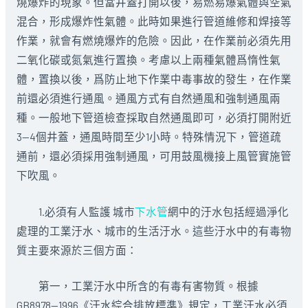
燒爆炸的現象。但當井蓋打開以後，易燃易爆氣體與空氣
混合，形成爆炸性氣體。此時如果進行管道維修和焊接等
作業，就會有燃燒爆炸的危險。因此，在作業前必須先用
二氧化碳或氮氣進行置換。考慮以上兩種氣體爲惰性氣
體，置換以後，爲防止地下作業中毒事故的發生，在作業
前還必須進行通風。通風方式有自然通風和強制通風兩
種。一般地下管道檢查採取自然通風即可，必須打開附近
3—4個井蓋，通風時間至少1小時。特殊情況下，管道疏
通前，還必須採用強制通風，可用鼓風機接上風管實施管
下吹風。
1.必須有人監護 城市
下水管
網中的汙水包括經過淨化
處理的工業汙水、城市的生活汙水。這些汙水中的有毒物
質主要來源於三個方面：
第一，工業汙水中所含的有毒有害物質。根據
GB8978—1996《汙水綜合排放標準》規定，工業汙水必須