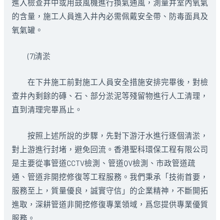
進入檢查井中或用鼓風機進行換氣通風，測量井室內氧氣
的含量，施工人員進入井內必需佩戴安全帶、防毒面具及
氧氣罐。
(7)清淤
在下井施工前對施工人員安全措施安排完畢後，對檢
查井內剩餘的磚、石、部分淤泥等殘留物進行人工清理，
直到清理完畢爲止。
按照上述所說的步驟，先對下游汙水進行逐個清淤，
對上游進行封堵，避免回流。香港聖科環保工程有限公司
是主要從事管道CCTV檢測、管道QV檢測、市政管道疏
通、管道非開挖修復等工程服務。我們秉承「技術首要，
服務至上，質量優良，誠實守信」的企業精神，不斷開拓
進取，深耕管道非開挖修復專業領域，爲您提供專業優質
服務。