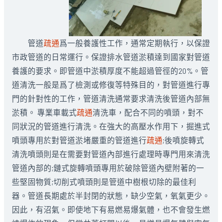
管道
疏通
爲一般養護性工作，通常定期執行，以保證
市政管道的日常運行。保證排水管道淤積達到國家對管道
養護的要求。即管道中淤積厚度不能超過管徑的20%。管
道清洗一般是爲了檢測或修復等特殊目的，對管道進行專
門的針對性的工作，管道清洗通常要求清洗後管道內部無
淤積。 專業車載式
疏通
清洗車，配合不同的噴頭，對不
同狀況的管道進行清洗。在強大的高壓水作用下，掘進式
噴頭專用於對管道淤堵嚴重的管道進行
疏通
;後噴旋轉式
清洗噴頭則是在需要對管道內部進行處理時專門用來清洗
管道內部的;鏈式旋轉噴頭專用於破除管道內壁附著的一
些堅固物質;切削式噴頭則是管道中樹根切除的最佳利
器。管道長期處於半封閉的狀態，缺少空氣，氧氣更少。
因此，有沼氣。即使地下有易燃易爆氣體，也不會發生燃