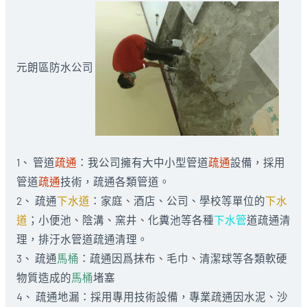
元朗區防水公司
1、 管道
疏通
：我公司擁有大中小型管道
疏通
設備，採用
管道
疏通
技術，疏通各類管道。
2、 疏通
下水道
：家庭、酒店、公司、學校等單位的
下水
道
；小便池、陰溝、窯井、化糞池等各種
下水管
道疏通清
理，排汙水管道疏通清理。
3、 疏通
馬桶
：疏通因爲抹布、毛巾、清潔球等各類軟硬
物質造成的
馬桶
堵塞
4、 疏通地漏：採用專用技術設備，專業疏通因水泥、沙