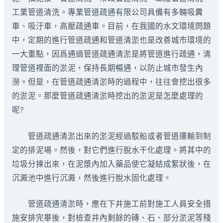
工業管道清洗。專業管道疏通有限公司具備有多輛吸糞
車、吸汙車，高壓疏通車。目前，在我國的水文環境問題
中，定期的進行管道疏通和管道清淤也是改善城市環境的
一大重點，因爲通過管道疏通清淤是將管道進行疏通，清
理管道裡面的淤泥，保持長期暢通，以防止城市發生內
澇。但是，在管道疏通清淤時的過程中，往往會挖出很多
的淤泥。那麼管道疏通清淤時挖出的淤泥是怎麼處理的
呢?
管道疏通清淤出來的淤泥經過駁船或者管道運輸到制
定的排泥場。然後，對它們進行脫水干化處理。將其中的
垃圾分揀出來，在泥漿內加入藥品使它凝結成絮狀後，在
沉澱池中進行沉澱，然後進行脫水固化處理。
管道疏通清淤時，應在下井施工前對施工人員安全措
施安排完畢後，對檢查井內剩餘的磚、石、部分淤泥等殘