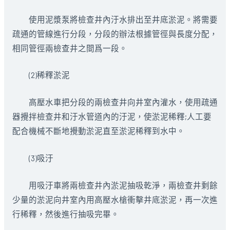
使用泥漿泵將檢查井內汙水排出至井底淤泥。將需要
疏通的管線進行分段，分段的辦法根據管徑與長度分配，
相同管徑兩檢查井之間爲一段。
(2)稀釋淤泥
高壓水車把分段的兩檢查井向井室內灌水，使用疏通
器攪拌檢查井和汙水管道內的汙泥，使淤泥稀釋;人工要
配合機械不斷地攪動淤泥直至淤泥稀釋到水中。
(3)吸汙
用吸汙車將兩檢查井內淤泥抽吸乾淨，兩檢查井剩餘
少量的淤泥向井室內用高壓水槍衝擊井底淤泥，再一次進
行稀釋，然後進行抽吸完畢。