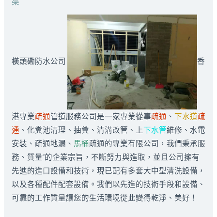
渠
橫頭磡防水公司
香
港專業
疏通
管道服務公司是一家專業從事
疏通
、
下水道
疏
通
、化糞池清理、抽糞、清溝改管、上
下水管
維修、水電
安裝、疏通地漏、
馬桶
疏通的專業有限公司，我們秉承服
務、質量”的企業宗旨，不斷努力與進取，並且公司擁有
先進的進口設備和技術，現已配有多套大中型清洗設備，
以及各種配件配套設備。我們以先進的技術手段和設備、
可靠的工作質量讓您的生活環境從此變得乾淨、美好！