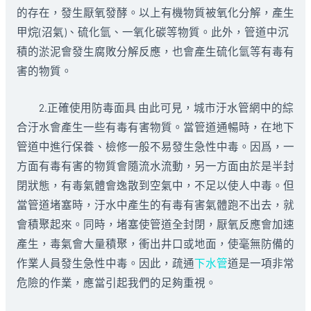
的存在，發生厭氧發酵。以上有機物質被氧化分解，產生
甲烷(沼氣)、硫化氫、一氧化碳等物質。此外，管道中沉
積的淤泥會發生腐敗分解反應，也會產生硫化氫等有毒有
害的物質。
2.正確使用防毒面具 由此可見，城市汙水管網中的綜
合汙水會產生一些有毒有害物質。當管道通暢時，在地下
管道中進行保養、檢修一般不易發生急性中毒。因爲，一
方面有毒有害的物質會隨流水流動，另一方面由於是半封
閉狀態，有毒氣體會逸散到空氣中，不足以使人中毒。但
當管道堵塞時，汙水中產生的有毒有害氣體跑不出去，就
會積聚起來。同時，堵塞使管道全封閉，厭氧反應會加速
產生，毒氣會大量積聚，衝出井口或地面，使毫無防備的
作業人員發生急性中毒。因此，疏通
下水管
道是一項非常
危險的作業，應當引起我們的足夠重視。