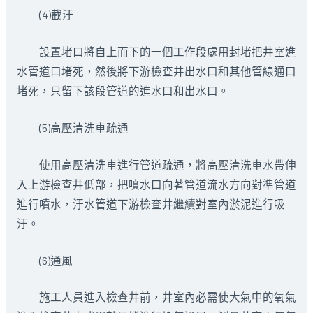
(4)截汙
設置堵口將自上而下的一個工作段處用封堵把井室進
水管道口堵死，然後將下游檢查井出水口和其他管線通口
堵死，只留下該段管道的進水口和出水口。
(5)高壓清洗車疏通
使用高壓清洗車進行管道疏通，將高壓清洗車水帶伸
入上游檢查井低部，把噴水口向著管道流水方向對準管道
進行噴水，汙水管道下游檢查井繼續對室內淤泥進行吸
汙。
(6)通風
施工人員進入檢查井前，井室內必需使大氣中的氧氣