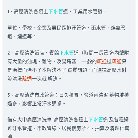
1、高壓清洗各類上
下水管
道、工業用水管道、
單位、學校、企業及居民區排汙管道、雨水管、煤氣管
道、煙道等。
2、高壓清洗飯店、賓館
下水管
道（時間一長管 道內壁附
有大量的油塊、雜物、及易堵塞，一 般的
疏通
機
疏通
只
是治標而治不了本解決不了 實質問題、而選擇高壓水射
流清洗
疏通
一次就 解決。
3、高壓清洗市政管道：日久積累，管道內潰泥 雜物堆積
過多，影響正常汙水通暢。
備有大中高壓清洗車–高壓清洗各種上
下水管
道 及各種疑
難汙水管道、市政管線、居民樓房所 4、抽糞及清理化糞
池