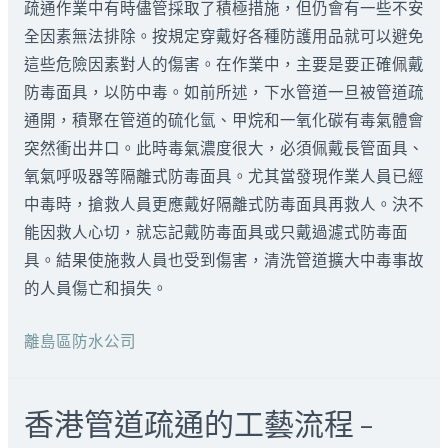
疏通作業中有時儘管採取了積極措施，但仍會有一些不安
全因素無法排除。按規定穿戴好各種防護用品就可以避免
這些危險因素對人的傷害。在作業中，主要是要正確佩戴
防毒面具，以防中毒。如前所述，下水管道一旦被管道疏
通開，積聚在管道的硫化氫、甲烷和一氧化碳有毒氣體會
突然衝出井口。此時毒氣濃度很大，必須佩戴長管面具、
氧氣呼吸器等隔離式防毒面具。尤其當發現作業人員已經
中毒時，搶救人員更應戴好隔離式防毒面具再救人。決不
能因救人心切，就忘記戴防毒面具或只戴過濾式防毒面
具。結果使施救人員也受到傷害，清洗管道擴大中毒事故
的人員傷亡和損失。
離島區防水公司
香港管道疏通的工藝流程 –