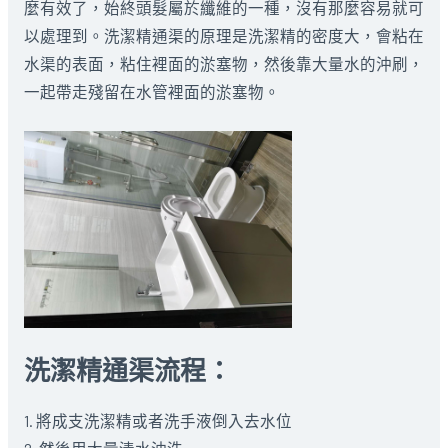
麼有效了，始終頭髮屬於纖維的一種，沒有那麼容易就可
以處理到。洗潔精通渠的原理是洗潔精的密度大，會粘在
水渠的表面，粘住裡面的淤塞物，然後靠大量水的沖刷，
一起帶走殘留在水管裡面的淤塞物。
洗潔精通渠流程：
1. 將成支洗潔精或者洗手液倒入去水位