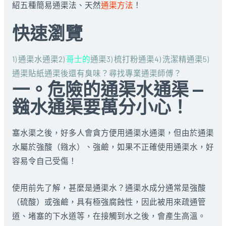
紹五種簡易通渠法、天然
通渠方法
！
快速瀏覽
1) 通渠水通渠
2)
哥士的
通渠
3) 梳打粉通渠
4) 洗潔精通渠
5)
通渠貼紙
通渠後還有臭味？
尋找專業通渠師傅？
一。危險的通渠水通渠 —
鏹水通渠要萬分小心！
塞水渠之後，好多人會貪方便用通渠水通渠，但由於通渠
水屬於強酸（鏹水）、強鹼，如果不正確使用通渠水，好
容易令自己受傷！
使用前先了解，甚麼是通渠水？通渠水成分通常是強酸
（硫酸）或強鹼，具有極強腐蝕性，因此被用來疏通管
道、堵塞的下水道等，在接觸到水之後，會產生高溫。