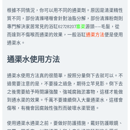
根據不同情況，你可以用不同的通渠劑。原因是清渠精性
質不同，部份清滌啫喱會針對油脂分解，部份清滌粉劑則
專門解決家居常見的浴缸62728207
塞渠
源頭——毛髮，從
而達到不傷喉而通渠的效果，一般浴缸
通渠方法
便是使用
通渠水。
通渠水使用方法
通渠水使用方法真的很簡單，按照分量倒下去就可以。不
過需要注意的是，不要操之過急，期待立竿見影。倒下去
之後需要給予時間讓強酸、強堿腐蝕淤塞物，這樣才能做
到通水渠的效果。千萬不要連續倒入大量通渠水，這樣會
傷喉，有機會因腐蝕性強烈而破壞水渠管道。
使用通渠水通渠之前，要做好防護措施，戴好防護眼鏡、