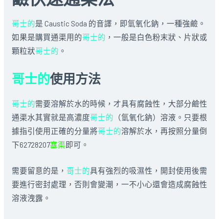
哥士的
是 Caustic Soda 的音譯，即氫氧化鈉，一種強鹼。
如果是購買通渠用的
哥士的
，一般是白色粉末狀、片狀或
顆粒狀
哥士的
。
哥士的
使用方法
哥士的
需要溶解於水的時候，才具有腐蝕性，大部分鹼性
通渠水其實就是高濃度
哥士的
（氫氧化鈉）溶液。只要根
據指引使用正確的分量將
哥士的
溶解於水，再按照分量倒
下62728207
塞渠
即可。
需要留意的是，
哥士的
具有強烈的吸濕性，開封使用後需
要進行密封處理，否則會變潮，一不小心還會造成腐蝕性
溶液洩露。