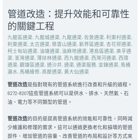
管道改造：提升效能和可靠性
的關鍵工程
九龍區通渠
,
九龍城通渠
,
九龍通渠
,
佐敦通渠
,
利東村通渠
,
利東通渠
,
太古通渠
,
慈雲山通渠
,
新界區通渠
,
杏花邨通渠
,
柯士甸站通渠
,
油塘通渠
,
油麻地通渠
,
港島區通渠
,
美孚通
渠
,
荃灣通渠
,
薄扶林通渠
,
西九龍通渠
,
西灣河通渠
,
西環
通渠
,
觀塘區通渠
,
通沙井
,
通渠
,
通渠服務
,
金鐘通渠
,
馬桶
漏水
,
馬桶維修
,
高壓通渠
,
黃大仙通渠
管道改造
是指對現有的管道系統進行改善和升級的過程。
6272-8207這些管道系統可以是供水、排水、天然氣、石
油、電力等不同類型的管道。
管道改造
的目的是提高管道系統的效能和可靠性，同時減
少維護和修理的需求。這可以通過更換老化和損壞的管道
部件、增加管道的容量、改善管道的布局和設計等方式來