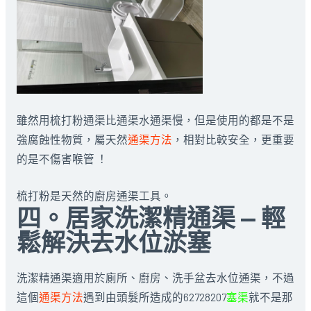
雖然用梳打粉通渠比通渠水通渠慢，但是使用的都是不是
強腐蝕性物質，屬天然
通渠方法
，相對比較安全，更重要
的是不傷害喉管 ！
梳打粉是天然的廚房通渠工具。
四。居家洗潔精通渠 — 輕
鬆解決去水位淤塞
洗潔精通渠適用於廁所、廚房、洗手盆去水位通渠，不過
這個
通渠方法
遇到由頭髮所造成的62728207
塞渠
就不是那