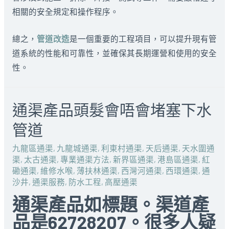
相關的安全規定和操作程序。
總之，
管道改造
是一個重要的工程項目，可以提升現有管
道系統的性能和可靠性，並確保其長期運營和使用的安全
性。
通渠產品頭髮會唔會堵塞下水
管道
九龍區通渠
,
九龍城通渠
,
利東村通渠
,
天后通渠
,
天水圍通
渠
,
太古通渠
,
專業通渠方法
,
新界區通渠
,
港島區通渠
,
紅
磡通渠
,
維修水喉
,
薄扶林通渠
,
西灣河通渠
,
西環通渠
,
通
沙井
,
通渠服務
,
防水工程
,
高壓通渠
通渠產品如標題。渠道產
品是62728207。很多人疑