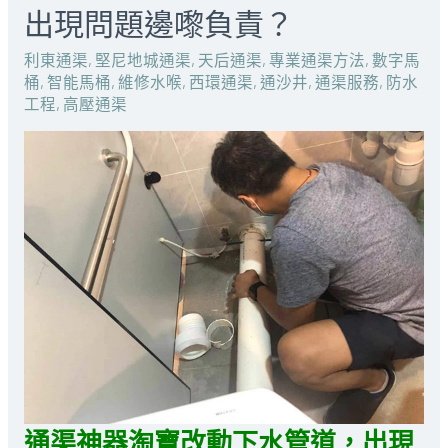
出現問題邊嚟負責？
利東通渠
,
堅尼地城通渠
,
天后通渠
,
專業通渠方法
,
數字馬
桶
,
智能馬桶
,
維修水喉
,
西環通渠
,
通沙井
,
通渠服務
,
防水
工程
,
高壓通渠
通渠神器淘寶改動下水管道，出現