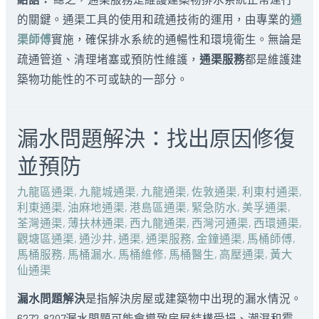
的關鍵。通渠工具的使用和疏通技術的運用，由專業的
通
渠師傅
實施，確保排水系統的通暢性和環境衛生。無論是
疏通管道、清理堵塞或預防性維護，
通渠服務
都是維護建
築物功能性的不可或缺的一部分。
漏水問題解決：找出原因修復
並預防
九龍區通渠
,
九龍城通渠
,
九龍通渠
,
佐敦通渠
,
利東村通渠
,
利東通渠
,
油麻地通渠
,
港島區通渠
,
緊急防水
,
美孚通渠
,
荃灣通渠
,
薄扶林通渠
,
西九龍通渠
,
西灣河通渠
,
西環通渠
,
觀塘區通渠
,
通沙井
,
通渠
,
通渠服務
,
金鐘通渠
,
馬桶師傅
,
馬桶服務
,
馬桶漏水
,
馬桶維修
,
馬桶醫生
,
高壓通渠
,
黃大
仙通渠
漏水問題解決
是指解決房屋或建築物中出現的漏水情況。
6272-8207漏水問題可能會導致房屋結構受損、潮濕和霉