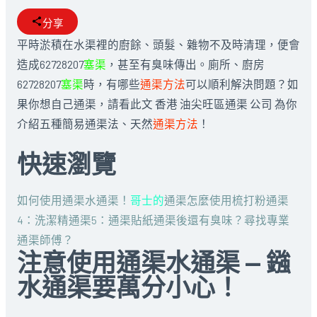
分享
平時淤積在水渠裡的廚餘、頭髮、雜物不及時清理，便會
造成62728207
塞渠
，甚至有臭味傳出。廁所、廚房
62728207
塞渠
時，有哪些
通渠方法
可以順利解決問題？如
果你想自己通渠，請看此文 香港 油尖旺區通渠 公司 為你
介紹五種簡易通渠法、天然
通渠方法
！
快速瀏覽
如何使用通渠水通渠！
哥士的
通渠
怎麼使用梳打粉通渠
4：洗潔精通渠
5：通渠貼紙
通渠後還有臭味？
尋找專業
通渠師傅？
注意使用通渠水通渠 — 鏹
水通渠要萬分小心！