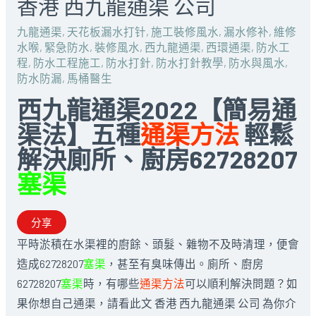
香港 西九龍通渠 公司
九龍通渠
,
天花板漏水打针
,
施工裝修風水
,
漏水修补
,
維修
水喉
,
緊急防水
,
裝修風水
,
西九龍通渠
,
西環通渠
,
防水工
程
,
防水工程施工
,
防水打針
,
防水打針教學
,
防水與風水
,
防水防漏
,
馬桶醫生
西九龍通渠2022【簡易通
渠法】五種
通渠方法
輕鬆
解決廁所、廚房62728207
塞渠
分享
平時淤積在水渠裡的廚餘、頭髮、雜物不及時清理，便會
造成62728207
塞渠
，甚至有臭味傳出。廁所、廚房
62728207
塞渠
時，有哪些
通渠方法
可以順利解決問題？如
果你想自己通渠，請看此文 香港 西九龍通渠 公司 為你介