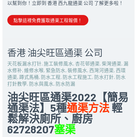
以幫到你！立即到 香港 西九龍通渠 公司 了解更多啦！
點撃這裡免費獲取通渠工程報價！
香港 油尖旺區通渠 公司
天花板漏水打针
,
施工裝修風水
,
杏花邨通渠
,
柴灣通渠
,
漏
水修补
,
維修水喉
,
緊急防水
,
裝修風水
,
西灣河通渠
,
西環
通渠
,
蹲式馬桶
,
防水工程
,
防水工程施工
,
防水打針
,
防水
打針教學
,
防水與風水
,
防水防漏
油尖旺區通渠2022【簡易
通渠法】5種
通渠方法
輕
鬆解決廁所、廚房
62728207
塞渠