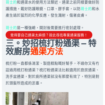
哥士的
和通渠水的使用方法類近，通渠之前同樣要做好防
護措施，戴好防護眼鏡、口罩、膠手套，以防
哥士的
和水
產生過於猛烈的化學反應，發生濺射，傷害皮膚。
哥士的
是一種強鹼，開封後需要進行密封處理。
覺得要自己通渠太麻煩？按此尋找專業通渠服務！
三。妙招梳打粉通渠 — 特
效廚房
通渠方法
梳打粉一直都係清潔、製造糕點嘅好幫手，不過你又有冇
諗過用梳打粉通渠？梳打粉通渠法比較適用於廚房通渠、
洗手盆通渠，對於廁所通渠就沒有那麼有效了，特別是對
於頭髮所造成的淤塞。