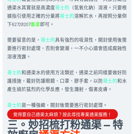
通渠水其實就是高濃度
哥士的
（氫氧化鈉）溶液。只要根
據指引使用正確的分量將
哥士的
溶解於水，再按照分量倒
下62728207
塞渠
即可。
需要留意的是，
哥士的
具有強烈的吸濕性，開封使用後需
要進行密封處理，否則會變潮，一不小心還會造成腐蝕性
溶液洩露。
哥士的
和通渠水的使用方法類近，通渠之前同樣要做好防
護措施，戴好防護眼鏡、口罩、膠手套，以防
哥士的
和水
產生過於猛烈的化學反應，發生濺射，傷害皮膚。
哥士的
是一種強鹼，開封後需要進行密封處理。
覺得要自己通渠太麻煩？按此尋找專業通渠服務！
三。妙招梳打粉通渠 — 特