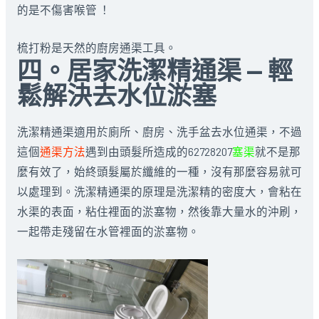
的是不傷害喉管 ！
梳打粉是天然的廚房通渠工具。
四。居家洗潔精通渠 — 輕
鬆解決去水位淤塞
洗潔精通渠適用於廁所、廚房、洗手盆去水位通渠，不過
這個
通渠方法
遇到由頭髮所造成的62728207
塞渠
就不是那
麼有效了，始終頭髮屬於纖維的一種，沒有那麼容易就可
以處理到。洗潔精通渠的原理是洗潔精的密度大，會粘在
水渠的表面，粘住裡面的淤塞物，然後靠大量水的沖刷，
一起帶走殘留在水管裡面的淤塞物。