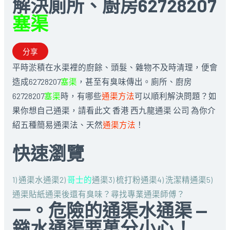
解決廁所、廚房62728207
塞渠
分享
平時淤積在水渠裡的廚餘、頭髮、雜物不及時清理，便會
造成62728207
塞渠
，甚至有臭味傳出。廁所、廚房
62728207
塞渠
時，有哪些
通渠方法
可以順利解決問題？如
果你想自己通渠，請看此文 香港 西九龍通渠 公司 為你介
紹五種簡易通渠法、天然
通渠方法
！
快速瀏覽
1) 通渠水通渠
2)
哥士的
通渠
3) 梳打粉通渠
4) 洗潔精通渠
5)
通渠貼紙
通渠後還有臭味？
尋找專業通渠師傅？
一。危險的通渠水通渠 —
鏹水通渠要萬分小心！