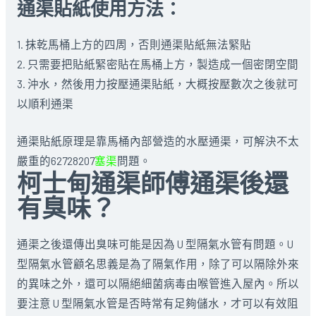
通渠貼紙使用方法：
1. 抹乾馬桶上方的四周，否則通渠貼紙無法緊貼
2. 只需要把貼紙緊密貼在馬桶上方，製造成一個密閉空間
3. 沖水，然後用力按壓通渠貼紙，大概按壓數次之後就可
以順利通渠
通渠貼紙原理是靠馬桶內部營造的水壓通渠，可解決不太
嚴重的62728207
塞渠
問題。
柯士甸通渠師傅通渠後還
有臭味？
通渠之後還傳出臭味可能是因為 U 型隔氣水管有問題。U
型隔氣水管顧名思義是為了隔氣作用，除了可以隔除外來
的異味之外，還可以隔絕細菌病毒由喉管進入屋內。所以
要注意 U 型隔氣水管是否時常有足夠儲水，才可以有效阻