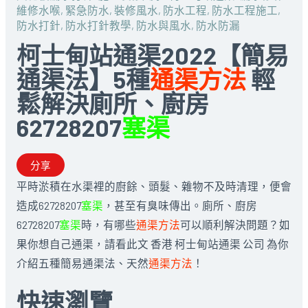
維修水喉
,
緊急防水
,
裝修風水
,
防水工程
,
防水工程施工
,
防水打針
,
防水打針教學
,
防水與風水
,
防水防漏
柯士甸站通渠2022【簡易
通渠法】5種
通渠方法
輕
鬆解決廁所、廚房
62728207
塞渠
分享
平時淤積在水渠裡的廚餘、頭髮、雜物不及時清理，便會
造成62728207
塞渠
，甚至有臭味傳出。廁所、廚房
62728207
塞渠
時，有哪些
通渠方法
可以順利解決問題？如
果你想自己通渠，請看此文 香港 柯士甸站通渠 公司 為你
介紹五種簡易通渠法、天然
通渠方法
！
快速瀏覽