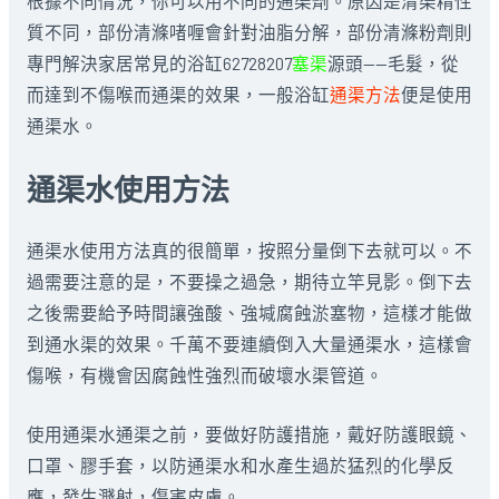
根據不同情況，你可以用不同的通渠劑。原因是清渠精性
質不同，部份清滌啫喱會針對油脂分解，部份清滌粉劑則
專門解決家居常見的浴缸62728207
塞渠
源頭——毛髮，從
而達到不傷喉而通渠的效果，一般浴缸
通渠方法
便是使用
通渠水。
通渠水使用方法
通渠水使用方法真的很簡單，按照分量倒下去就可以。不
過需要注意的是，不要操之過急，期待立竿見影。倒下去
之後需要給予時間讓強酸、強堿腐蝕淤塞物，這樣才能做
到通水渠的效果。千萬不要連續倒入大量通渠水，這樣會
傷喉，有機會因腐蝕性強烈而破壞水渠管道。
使用通渠水通渠之前，要做好防護措施，戴好防護眼鏡、
口罩、膠手套，以防通渠水和水產生過於猛烈的化學反
應，發生濺射，傷害皮膚。