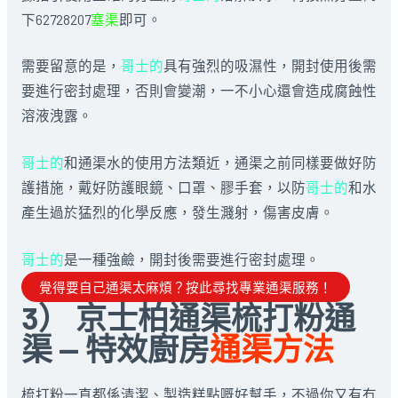
下62728207
塞渠
即可。
需要留意的是，
哥士的
具有強烈的吸濕性，開封使用後需
要進行密封處理，否則會變潮，一不小心還會造成腐蝕性
溶液洩露。
哥士的
和通渠水的使用方法類近，通渠之前同樣要做好防
護措施，戴好防護眼鏡、口罩、膠手套，以防
哥士的
和水
產生過於猛烈的化學反應，發生濺射，傷害皮膚。
哥士的
是一種強鹼，開封後需要進行密封處理。
覺得要自己通渠太麻煩？按此尋找專業通渠服務！
3） 京士柏通渠梳打粉通
渠 — 特效廚房
通渠方法
梳打粉一直都係清潔、製造糕點嘅好幫手，不過你又有冇