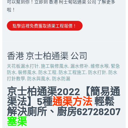
可以幫到你！立即到 香港 柯士甸站通渠 公司 了解更多
啦！
點撃這裡免費獲取通渠工程報價！
香港 京士柏通渠 公司
天花板漏水打针
,
施工裝修風水
,
漏水修补
,
維修水喉
,
緊急
防水
,
裝修風水
,
防水工程
,
防水工程施工
,
防水打針
,
防水
打針教學
,
防水與風水
,
防水防漏
京士柏通渠2022【簡易通
渠法】5種
通渠方法
輕鬆
解決廁所、廚房62728207
塞渠