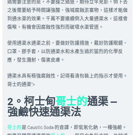
過需要注意的是，不要操之過急，期待立竿見影。倒下去
之後需要給予時間讓強酸、強堿腐蝕淤塞物，這樣才能做
到通水渠的效果。千萬不要連續倒入大量通渠水，這樣會
傷喉，有機會因腐蝕性強烈而破壞水渠管道。
使用通渠水通渠之前，要做好防護措施，戴好防護眼鏡、
口罩、膠手套，以防通渠水和水產生過於猛烈的化學反
應，發生濺射，傷害皮膚。
通渠水具有極強腐蝕性，記得看清包裝上的指示才使用。
哥士的通渠”>
2。柯士甸
哥士的
通渠 —
強鹼快速通渠法
哥士的
是 Caustic Soda 的音譯，即氫氧化鈉，一種強鹼。