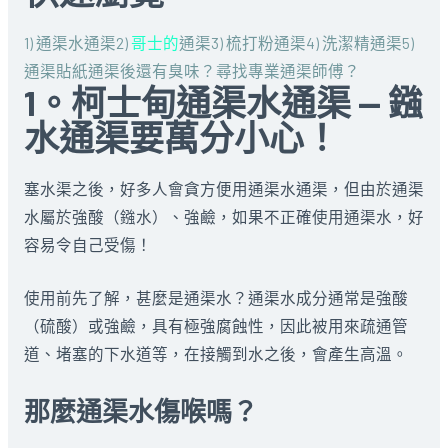
1) 通渠水通渠
2)
哥士的
通渠
3) 梳打粉通渠
4) 洗潔精通渠
5)
通渠貼紙
通渠後還有臭味？
尋找專業通渠師傅？
1。柯士甸通渠水通渠 — 鏹
水通渠要萬分小心！
塞水渠之後，好多人會貪方便用通渠水通渠，但由於通渠
水屬於強酸（鏹水）、強鹼，如果不正確使用通渠水，好
容易令自己受傷！
使用前先了解，甚麼是通渠水？通渠水成分通常是強酸
（硫酸）或強鹼，具有極強腐蝕性，因此被用來疏通管
道、堵塞的下水道等，在接觸到水之後，會產生高溫。
那麼通渠水傷喉嗎？