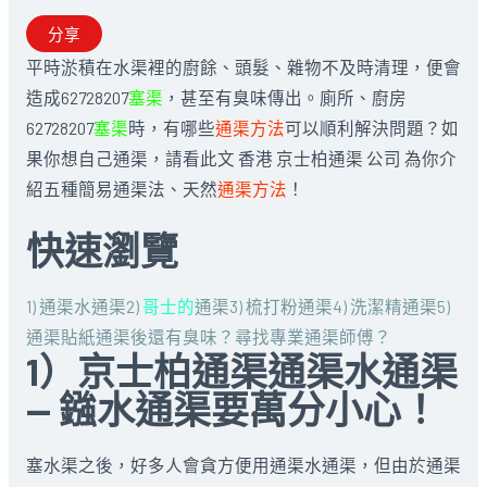
分享
平時淤積在水渠裡的廚餘、頭髮、雜物不及時清理，便會
造成62728207
塞渠
，甚至有臭味傳出。廁所、廚房
62728207
塞渠
時，有哪些
通渠方法
可以順利解決問題？如
果你想自己通渠，請看此文 香港 京士柏通渠 公司 為你介
紹五種簡易通渠法、天然
通渠方法
！
快速瀏覽
1) 通渠水通渠
2)
哥士的
通渠
3) 梳打粉通渠
4) 洗潔精通渠
5)
通渠貼紙
通渠後還有臭味？
尋找專業通渠師傅？
1）京士柏通渠通渠水通渠
— 鏹水通渠要萬分小心！
塞水渠之後，好多人會貪方便用通渠水通渠，但由於通渠