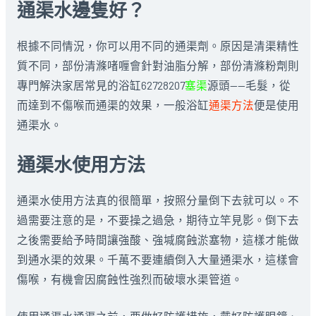
通渠水邊隻好？
根據不同情況，你可以用不同的通渠劑。原因是清渠精性
質不同，部份清滌啫喱會針對油脂分解，部份清滌粉劑則
專門解決家居常見的浴缸62728207
塞渠
源頭——毛髮，從
而達到不傷喉而通渠的效果，一般浴缸
通渠方法
便是使用
通渠水。
通渠水使用方法
通渠水使用方法真的很簡單，按照分量倒下去就可以。不
過需要注意的是，不要操之過急，期待立竿見影。倒下去
之後需要給予時間讓強酸、強堿腐蝕淤塞物，這樣才能做
到通水渠的效果。千萬不要連續倒入大量通渠水，這樣會
傷喉，有機會因腐蝕性強烈而破壞水渠管道。