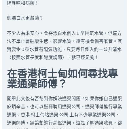
隔異味和病菌！
倒漂白水更殺菌？
不少人為求安心，會將漂白水例入 U 型隔氣水管，但這方
法不單止會破壞生態、影響水質，還有機會傷害喉管。其
實要令 U 型水管有隔氣功能，只要每日倒入約一公升清水
（按照水管長度和彎度調節），就已經足夠！
在香港柯士甸如何尋找專
業通渠師傅？
閱畢此文後有否幫到你解決通渠問題？如果你嫌自己通渠
麻煩辛苦，也可以選擇聘用通渠公司、通渠師傅進行專業
通渠。香港 柯士甸站通渠 公司 上有不少專業通渠公司、
通渠師傅，無論想進行高壓通渠，還是了解通渠收費，都