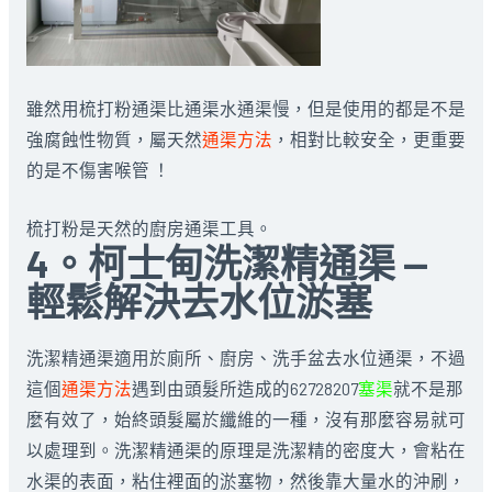
雖然用梳打粉通渠比通渠水通渠慢，但是使用的都是不是
強腐蝕性物質，屬天然
通渠方法
，相對比較安全，更重要
的是不傷害喉管 ！
梳打粉是天然的廚房通渠工具。
4。柯士甸洗潔精通渠 —
輕鬆解決去水位淤塞
洗潔精通渠適用於廁所、廚房、洗手盆去水位通渠，不過
這個
通渠方法
遇到由頭髮所造成的62728207
塞渠
就不是那
麼有效了，始終頭髮屬於纖維的一種，沒有那麼容易就可
以處理到。洗潔精通渠的原理是洗潔精的密度大，會粘在
水渠的表面，粘住裡面的淤塞物，然後靠大量水的沖刷，