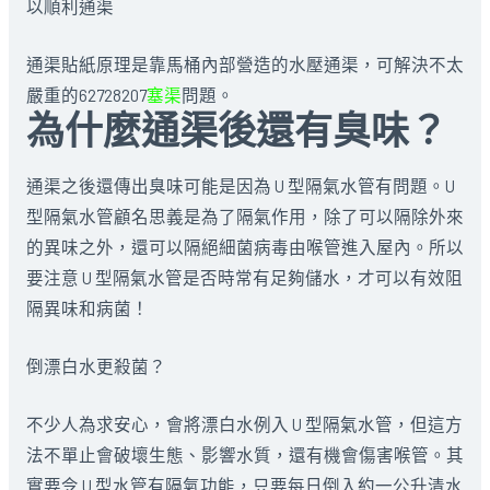
以順利通渠
通渠貼紙原理是靠馬桶內部營造的水壓通渠，可解決不太
嚴重的62728207
塞渠
問題。
為什麼通渠後還有臭味？
通渠之後還傳出臭味可能是因為 U 型隔氣水管有問題。U
型隔氣水管顧名思義是為了隔氣作用，除了可以隔除外來
的異味之外，還可以隔絕細菌病毒由喉管進入屋內。所以
要注意 U 型隔氣水管是否時常有足夠儲水，才可以有效阻
隔異味和病菌！
倒漂白水更殺菌？
不少人為求安心，會將漂白水例入 U 型隔氣水管，但這方
法不單止會破壞生態、影響水質，還有機會傷害喉管。其
實要令 U 型水管有隔氣功能，只要每日倒入約一公升清水