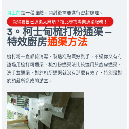
哥士的
是一種強鹼，開封後需要進行密封處理。
覺得要自己通渠太麻煩？按此尋找專業通渠服務！
3。柯士甸梳打粉通渠 —
特效廚房
通渠方法
梳打粉一直都係清潔、製造糕點嘅好幫手，不過你又有冇
諗過用梳打粉通渠？梳打粉通渠法比較適用於廚房通渠、
洗手盆通渠，對於廁所通渠就沒有那麼有效了，特別是對
於頭髮所造成的淤塞。