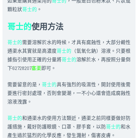
如果是購買通渠用的
哥士的
，一般是白色粉末狀、片狀或
顆粒狀
哥士的
。
哥士的
使用方法
哥士的
需要溶解於水的時候，才具有腐蝕性，大部分鹼性
通渠水其實就是高濃度
哥士的
（氫氧化鈉）溶液。只要根
據指引使用正確的分量將
哥士的
溶解於水，再按照分量倒
下62728207
塞渠
即可。
需要留意的是，
哥士的
具有強烈的吸濕性，開封使用後需
要進行密封處理，否則會變潮，一不小心還會造成腐蝕性
溶液洩露。
哥士的
和通渠水的使用方法類近，通渠之前同樣要做好防
護措施，戴好防護眼鏡、口罩、膠手套，以防
哥士的
和水
產生過於猛烈的化學反應，發生濺射，傷害皮膚。