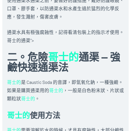
使用通渠水通渠之前，要做好防護措施，戴好防護眼鏡、
口罩、膠手套，以防通渠水和水產生過於猛烈的化學反
應，發生濺射，傷害皮膚。
通渠水具有極強腐蝕性，記得看清包裝上的指示才使用。
哥士的通渠”>
二。危險
哥士的
通渠 — 強
鹼快速通渠法
哥士的
是 Caustic Soda 的音譯，即氫氧化鈉，一種強鹼。
如果是購買通渠用的
哥士的
，一般是白色粉末狀、片狀或
顆粒狀
哥士的
。
哥士的
使用方法
哥士的
需要溶解於水的時候，才具有腐蝕性，大部分鹼性