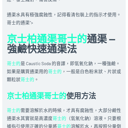
通渠水具有極強腐蝕性，記得看清包裝上的指示才使用。
哥士的通渠”>
京士柏通渠哥士的
通渠 —
強鹼快速通渠法
哥士的
是 Caustic Soda 的音譯，即氫氧化鈉，一種強鹼。
如果是購買通渠用的
哥士的
，一般是白色粉末狀、片狀或
顆粒狀
哥士的
。
京士柏通渠哥士的
使用方法
哥士的
需要溶解於水的時候，才具有腐蝕性，大部分鹼性
通渠水其實就是高濃度
哥士的
（氫氧化鈉）溶液。只要根
據指引使用正確的分量將
哥士的
溶解於水，再按照分量倒