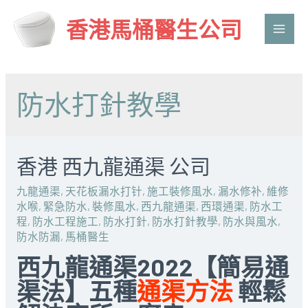
香港馬桶醫生公司
Main
Men
防水打針教學
香港 西九龍通渠 公司
九龍通渠
,
天花板漏水打针
,
施工裝修風水
,
漏水修补
,
維修
水喉
,
緊急防水
,
裝修風水
,
西九龍通渠
,
西環通渠
,
防水工
程
,
防水工程施工
,
防水打針
,
防水打針教學
,
防水與風水
,
防水防漏
,
馬桶醫生
西九龍通渠2022【簡易通
渠法】五種
通渠方法
輕鬆