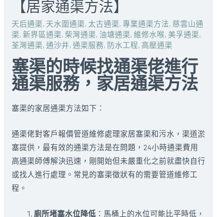
【居家通渠方法】
天后通渠
,
天水圍通渠
,
太古通渠
,
專業通渠方法
,
慈雲山通
渠
,
新界區通渠
,
柴灣通渠
,
油塘通渠
,
維修水喉
,
美孚通渠
,
荃灣通渠
,
通沙井
,
通渠服務
,
防水工程
,
高壓通渠
塞渠的時候找通渠佬進行
通渠服務，家居通渠方法
塞渠的家居通渠方法如下：
通渠佬對客戶報價管道維修處理家居塞渠和污水，渠道淤
塞提供，最有效的通渠方法是在問題，24小時通渠費用
高通渠師傅解決迅速，剛開始但未嚴重化之前就盡快自行
或找人進行處理。常見的塞渠徵狀有的需要管道維修工
程。
廁所堵塞水位降低
：馬桶上的水位可能比平時低，