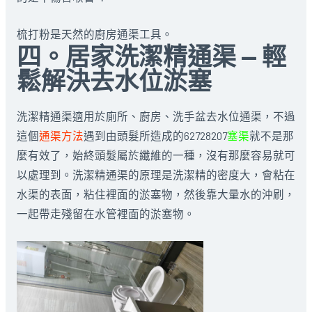
梳打粉是天然的廚房通渠工具。
四。居家洗潔精通渠 — 輕
鬆解決去水位淤塞
洗潔精通渠適用於廁所、廚房、洗手盆去水位通渠，不過
這個
通渠方法
遇到由頭髮所造成的62728207
塞渠
就不是那
麼有效了，始終頭髮屬於纖維的一種，沒有那麼容易就可
以處理到。洗潔精通渠的原理是洗潔精的密度大，會粘在
水渠的表面，粘住裡面的淤塞物，然後靠大量水的沖刷，
一起帶走殘留在水管裡面的淤塞物。