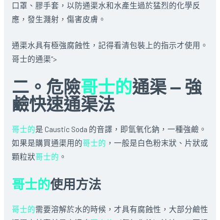
口罩、膠手套，以防通渠水和水產生過於猛烈的化學反
應，發生濺射，傷害皮膚。
通渠水具有極強腐蝕性，記得看清包裝上的指示才使用。
哥士的通渠”>
二。危險
哥士的
通渠 — 強
鹼快速通渠法
哥士的
是 Caustic Soda 的音譯，即氫氧化鈉，一種強鹼。
如果是購買通渠用的
哥士的
，一般是白色粉末狀、片狀或
顆粒狀
哥士的
。
哥士的
使用方法
哥士的
需要溶解於水的時候，才具有腐蝕性，大部分鹼性