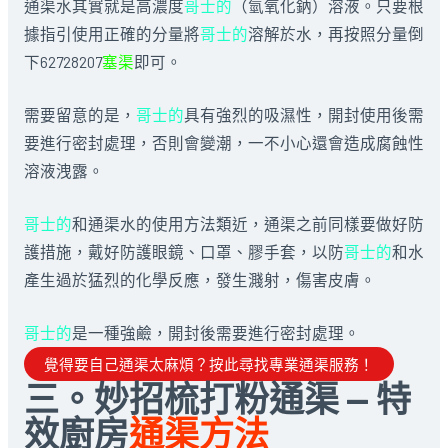
通渠水其實就是高濃度
哥士的
（氫氧化鈉）溶液。只要根
據指引使用正確的分量將
哥士的
溶解於水，再按照分量倒
下62728207
塞渠
即可。
需要留意的是，
哥士的
具有強烈的吸濕性，開封使用後需
要進行密封處理，否則會變潮，一不小心還會造成腐蝕性
溶液洩露。
哥士的
和通渠水的使用方法類近，通渠之前同樣要做好防
護措施，戴好防護眼鏡、口罩、膠手套，以防
哥士的
和水
產生過於猛烈的化學反應，發生濺射，傷害皮膚。
哥士的
是一種強鹼，開封後需要進行密封處理。
覺得要自己通渠太麻煩？按此尋找專業通渠服務！
三。妙招梳打粉通渠 — 特
效廚房
通渠方法