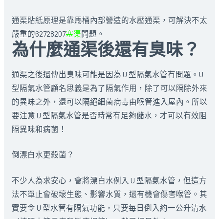
通渠貼紙原理是靠馬桶內部營造的水壓通渠，可解決不太
嚴重的62728207
塞渠
問題。
為什麼通渠後還有臭味？
通渠之後還傳出臭味可能是因為 U 型隔氣水管有問題。U
型隔氣水管顧名思義是為了隔氣作用，除了可以隔除外來
的異味之外，還可以隔絕細菌病毒由喉管進入屋內。所以
要注意 U 型隔氣水管是否時常有足夠儲水，才可以有效阻
隔異味和病菌！
倒漂白水更殺菌？
不少人為求安心，會將漂白水例入 U 型隔氣水管，但這方
法不單止會破壞生態、影響水質，還有機會傷害喉管。其
實要令 U 型水管有隔氣功能，只要每日倒入約一公升清水