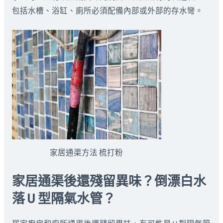
包括水槽、浴缸、廁所必須配備內部或外部的存水彎。
家居通渠方法 梳打粉
家居通渠後還殘留異味？倒漂白水
落 U 型隔氣水管？