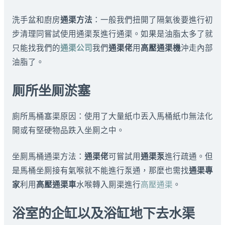
洗手盆和廚房
通渠方法
：一般我們扭開了隔氣後要進行初
步清理同嘗試使用通渠泵進行通渠。如果是油脂太多了就
只能找我們的
通渠公司
我們
通渠佬
用
高壓通渠機
沖走內部
油脂了。
厠所坐厠淤塞
廁所馬桶塞渠原因：使用了大量紙巾丟入馬桶紙巾無法化
開或有堅硬物品跌入坐厠之中。
坐厠馬桶通渠方法：
通渠佬
可嘗試用
通渠泵
進行疏通。但
是馬桶坐厠接有氣喉就不能進行泵通，那麼也需找
通渠專
家
利用
高壓通渠車
水喉轉入厠渠進行
高壓通渠
。
浴室的企缸以及浴缸地下去水渠