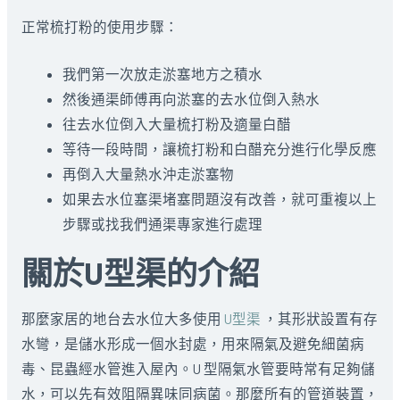
正常梳打粉的使用步驟：
我們第一次放走淤塞地方之積水
然後通渠師傅再向淤塞的去水位倒入熱水
往去水位倒入大量梳打粉及適量白醋
等待一段時間，讓梳打粉和白醋充分進行化學反應
再倒入大量熱水沖走淤塞物
如果去水位塞渠堵塞問題沒有改善，就可重複以上
步驟或找我們通渠專家進行處理
關於U型渠的介紹
那麼家居的地台去水位大多使用
U型渠
，其形狀設置有存
水彎，是儲水形成一個水封處，用來隔氣及避免細菌病
毒、昆蟲經水管進入屋內。U 型隔氣水管要時常有足夠儲
水，可以先有效阻隔異味同病菌。那麼所有的管道裝置，