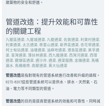
建築物的安全和舒適。
管道改造：提升效能和可靠性
的關鍵工程
九龍區通渠
,
九龍城通渠
,
九龍通渠
,
佐敦通渠
,
利東村通渠
,
利東通渠
,
太古通渠
,
慈雲山通渠
,
新界區通渠
,
杏花邨通渠
,
柯士甸站通渠
,
油塘通渠
,
油麻地通渠
,
港島區通渠
,
美孚通
渠
,
荃灣通渠
,
薄扶林通渠
,
西九龍通渠
,
西灣河通渠
,
西環
通渠
,
觀塘區通渠
,
通沙井
,
通渠
,
通渠服務
,
金鐘通渠
,
馬桶
漏水
,
馬桶維修
,
高壓通渠
,
黃大仙通渠
管道改造
是指對現有的管道系統進行改善和升級的過程。
6272-8207這些管道系統可以是供水、排水、天然氣、石
油、電力等不同類型的管道。
管道改造
的目的是提高管道系統的效能和可靠性，同時減