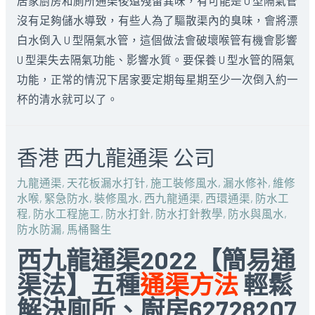
居家廚房和廁所通渠後還殘留異味，有可能是 U 型隔氣管
沒有足夠儲水導致，有些人為了驅散渠內的臭味，會將漂
白水倒入 U 型隔氣水管，這個做法會破壞喉管有機會影響
U 型渠失去隔氣功能、影響水質。要保養 U 型水管的隔氣
功能，正常的情況下居家要定期每星期至少一次倒入約一
杯的清水就可以了。
香港 西九龍通渠 公司
九龍通渠
,
天花板漏水打针
,
施工裝修風水
,
漏水修补
,
維修
水喉
,
緊急防水
,
裝修風水
,
西九龍通渠
,
西環通渠
,
防水工
程
,
防水工程施工
,
防水打針
,
防水打針教學
,
防水與風水
,
防水防漏
,
馬桶醫生
西九龍通渠2022【簡易通
渠法】五種
通渠方法
輕鬆
解決廁所、廚房62728207