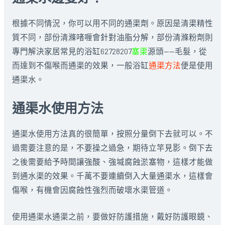
根據不同情況，你可以用不同的通渠劑。原因是清渠精性
質不同，部份清滌啫喱會針對油脂分解，部份清滌粉劑則
專門解決家居常見的浴缸62728207
塞渠
源頭——毛髮，從
而達到不傷喉而通渠的效果，一般浴缸
通渠方法
便是使用
通渠水。
通渠水使用方法
通渠水使用方法真的很簡單，按照分量倒下去就可以。不
過需要注意的是，不要操之過急，期待立竿見影。倒下去
之後需要給予時間讓強酸、強堿腐蝕淤塞物，這樣才能做
到通水渠的效果。千萬不要連續倒入大量通渠水，這樣會
傷喉，有機會因腐蝕性強烈而破壞水渠管道。
使用通渠水通渠之前，要做好防護措施，戴好防護眼鏡、