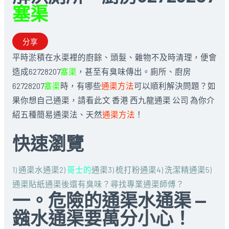
塞渠
分享
平時淤積在水渠裡的廚餘、頭髮、雜物不及時清理，便會
造成62728207
塞渠
，甚至有臭味傳出。廁所、廚房
62728207
塞渠
時，有哪些
通渠方法
可以順利解決問題？如
果你想自己通渠，請看此文 香港 西九龍通渠 公司 為你介
紹五種簡易通渠法、天然
通渠方法
！
快速瀏覽
1) 通渠水通渠
2)
哥士的
通渠
3) 梳打粉通渠
4) 洗潔精通渠
5)
通渠貼紙
通渠後還有臭味？
尋找專業通渠師傅？
一。危險的通渠水通渠 —
鏹水通渠要萬分小心！