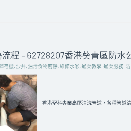
程 – 62728207香港葵青區防水
彈弓機
,
沙井
,
油污食物廚餘
,
維修水喉
,
通渠教學
,
通渠服務
,
防
香港聖科專業高壓清洗管道，各種管道清