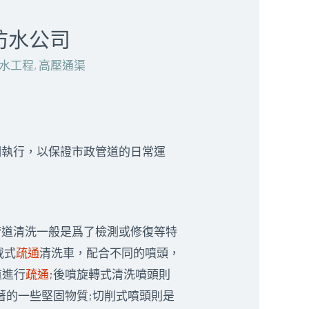
區防水公司
水工程
,
高壓通渠
期執行，以保證市政管道的日常運
管道清洗一般是爲了檢測或修復等特
載式
疏通
清洗車，配合不同的噴頭，
道進行
疏通
;後噴旋轉式清洗噴頭則
著的一些堅固物質;切削式噴頭則是