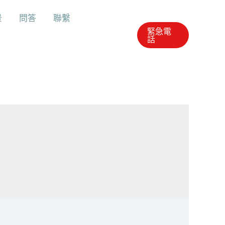
景
問答
聯繫
緊急電
話