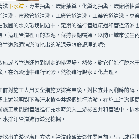
清洗
下水道
、專業抽糞，環衛抽糞，化糞池抽糞，環衛所抽
道清洗，市政管道清洗，工廠管道清洗，工業管道清洗。專
在我國的水文環境問題中，定期的進行管道疏通和管道清淤
通，清理管道裡面的淤泥，保持長期暢通，以防止城市發生
麼管道疏通清淤時挖出的淤泥是怎麼處理的呢?
船或者管道運輸到制定的排泥場。然後，對它們進行脫水干
後，在沉澱池中進行沉澱，然後進行脫水固化處理。
前對施工人員安全措施安排完畢後，對檢查井內剩餘的磚、
照上述說明對下游汙水檢查井逐個進行清淤，在施工清淤期
游施工期間對管道進行充水時流入上游檢查井和管道中。排
下水排汙管道進行淤泥挖掘。
挖出的淤泥處理方法。管道疏通清淤作業目前，早己成爲排