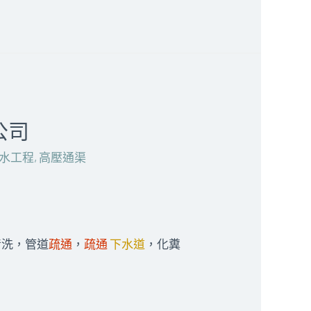
公司
水工程
,
高壓通渠
洗，管道
疏通
，
疏通
下水道
，化糞