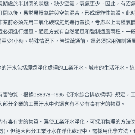
長期處於半封閉的狀態，缺少空氣，氧氣更少。因此，有沼
打開以後，易燃易爆氣體與空氣混合，形成爆炸性氣體。此
作業前必須先用二氧化碳或氮氣進行置換。考慮以上兩種氣
還必須進行通風。通風方式有自然通風和強制通風兩種。一
時間至少1小時。特殊情況下，管道疏通前，還必須採用強制通
中的汙水包括經過淨化處理的工業汙水、城市的生活汙水。這
質。根據GB8978—1996《汙水綜合排放標準》規定，
大部分企業的工業汙水中也還含有不少有毒有害的物質。
毒有害的物質。爲使工業汙水淨化，可採用物理的方法(如
類等)，但絕大部分工業汙水在淨化處理中，需採用化學方法