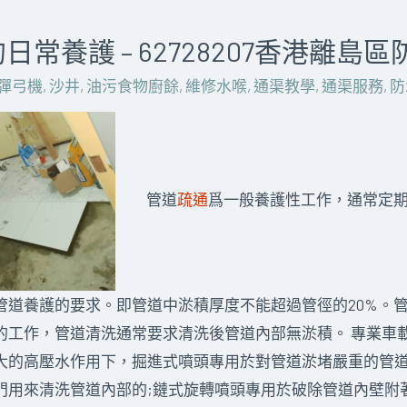
常養護 – 62728207香港離島
彈弓機
,
沙井
,
油污食物廚餘
,
維修水喉
,
通渠教學
,
通渠服務
,
防
管道
疏通
爲一般養護性工作，通常定
管道養護的要求。即管道中淤積厚度不能超過管徑的20%。
的工作，管道清洗通常要求清洗後管道內部無淤積。 專業車
大的高壓水作用下，掘進式噴頭專用於對管道淤堵嚴重的管
門用來清洗管道內部的;鏈式旋轉噴頭專用於破除管道內壁附