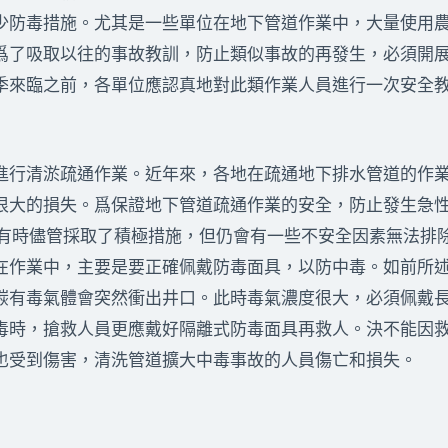
少防毒措施。尤其是一些單位在地下管道作業中，大量使用
爲了吸取以往的事故教訓，防止類似事故的再發生，必須開
季來臨之前，各單位應認真地對此類作業人員進行一次安全
行清淤疏通作業。近年來，各地在疏通地下排水管道的作業
很大的損失。爲保證地下管道疏通作業的安全，防止發生急
中有時儘管採取了積極措施，但仍會有一些不安全因素無法排
在作業中，主要是要正確佩戴防毒面具，以防中毒。如前所
碳有毒氣體會突然衝出井口。此時毒氣濃度很大，必須佩戴
毒時，搶救人員更應戴好隔離式防毒面具再救人。決不能因
也受到傷害，清洗管道擴大中毒事故的人員傷亡和損失。