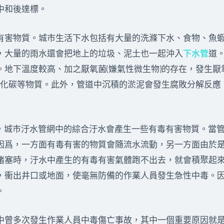
中和後達標。
害物質。城市生活下水包括有大量的洗滌下水、食物、魚蝦
，大量的雨水還會把地上的垃圾、泥土也一起沖入
下水管
道
。地下溫度較高、加之厭氧菌(嫌氣性微生物)的存在，發生
一氧化碳等物質。此外，管道中沉積的淤泥會發生腐敗分解反
，城市汙水管網中的綜合汙水會產生一些有毒有害物質。當
因爲，一方面有毒有害的物質會隨流水流動，另一方面由於
堵塞時，汙水中產生的有毒有害氣體跑不出去，就會積聚起
，衝出井口或地面，使毫無防備的作業人員發生急性中毒。
。
曾多次發生作業人員中毒傷亡事故，其中一個重要原因就是