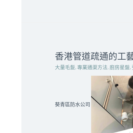
香港管道疏通的工藝流
大量毛髮
,
專業通渠方法
,
廚房星盤
,
葵青區防水公司