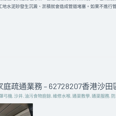
工地水泥砂發生沉澱、淤積就會造成管道堵塞。如果不進行
庭疏通業務 – 62728207香港沙
彈弓機
,
沙井
,
油污食物廚餘
,
維修水喉
,
通渠教學
,
通渠服務
,
防