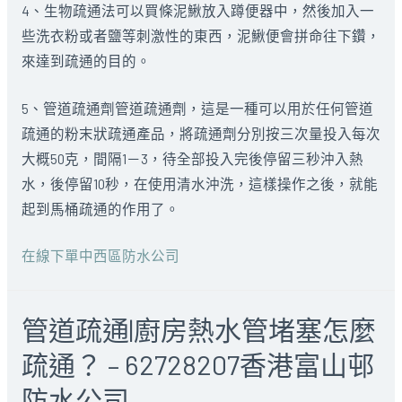
4、生物疏通法可以買條泥鰍放入蹲便器中，然後加入一
些洗衣粉或者鹽等刺激性的東西，泥鰍便會拼命往下鑽，
來達到疏通的目的。
5、管道疏通劑管道疏通劑，這是一種可以用於任何管道
疏通的粉末狀疏通產品，將疏通劑分別按三次量投入每次
大概50克，間隔1－3，待全部投入完後停留三秒沖入熱
水，後停留10秒，在使用清水沖洗，這樣操作之後，就能
起到馬桶疏通的作用了。
在線下單
中西區防水公司
管道疏通|廚房熱水管堵塞怎麼
疏通？ – 62728207香港富山邨
防水公司