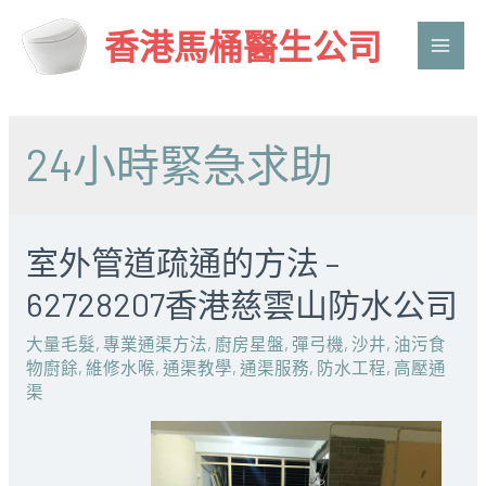
香港馬桶醫生公司
Main
Men
24小時緊急求助
室外管道疏通的方法 –
62728207香港慈雲山防水公司
大量毛髮
,
專業通渠方法
,
廚房星盤
,
彈弓機
,
沙井
,
油污食
物廚餘
,
維修水喉
,
通渠教學
,
通渠服務
,
防水工程
,
高壓通
渠