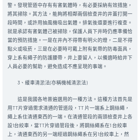
警。發現管道中存有有害氣體時，有必要採納有效措施，
將其掃除。其方法，能夠將相鄰兩個檢查井的井蓋打開一
段時間，或許用抽風機吸出氣體。排氣後還要進行複查。
就是承認有害氣體己被掃除，保護人員下井時仍應準備恰
當的預防措施。一是在井內不得帶有明火的燈，二是不得
點火或吸菸，三是在必要時可戴上附有氣帶的防毒面具，
穿上系有繩子的防護腰帶，井上要留人，以備適時給井下
人員必要的幫助，避免造成不應呈現的事端。
3、緩車清淤法(亦稱機械清淤法)
這是我國各地普遍選用的一種方法。這種方法首先是
用TT片穿過需求清通的管道段，TT 片一端系上鋼絲繩，
繩上系住清通東西的一端。在清通管段的兩頭檢查井上各
設1台絞車，當TT片穿過管段後，將鋼絲繩系在1 台絞車
上，清通東西的另一端經過鋼絲繩系在另1台絞車上，然