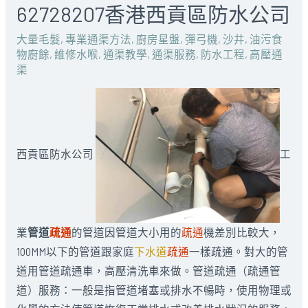
62728207香港西貢區防水公司
大量毛髮
,
專業通渠方法
,
廚房星盤
,
彈弓機
,
沙井
,
油污食
物廚餘
,
維修水喉
,
通渠教學
,
通渠服務
,
防水工程
,
高壓通
渠
西貢區防水公司
工
業
管道
疏通
的管道因管道大小用的
疏通
機差別比較大，
100MM以下的管道跟家庭
下水道
疏通
一樣疏通。對大的管
道用管道疏通車，高壓清洗車來做。管道疏通（疏通管
道）服務：一般是指管道堵塞或排水不暢時，使用物理或