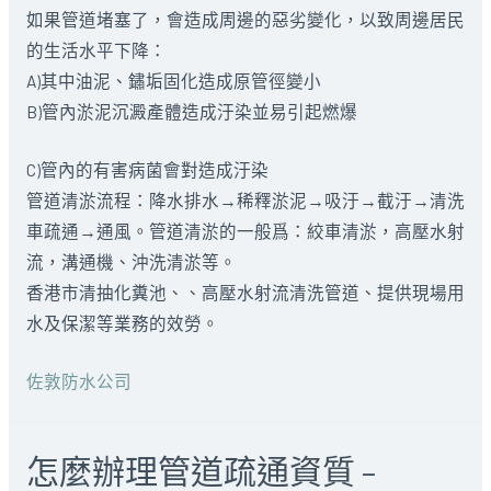
如果管道堵塞了，會造成周邊的惡劣變化，以致周邊居民
的生活水平下降：
A)其中油泥、鏽垢固化造成原管徑變小
B)管內淤泥沉澱產體造成汙染並易引起燃爆
C)管內的有害病菌會對造成汙染
管道清淤流程：降水排水→稀釋淤泥→吸汙→截汙→清洗
車疏通→通風。管道清淤的一般爲：絞車清淤，高壓水射
流，溝通機、沖洗清淤等。
香港市清抽化糞池、、高壓水射流清洗管道、提供現場用
水及保潔等業務的效勞。
佐敦防水公司
怎麼辦理管道疏通資質 –