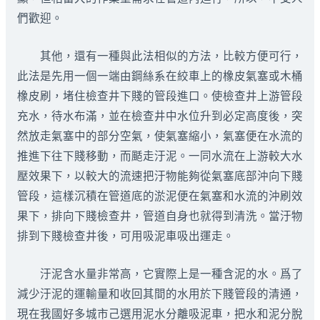
們歡迎。
其他，還有一種與此法相似的方法，比較方便可行，
此法是先用一個一端由鋼絲系在絞車上的橡皮氣塞或木桶
橡皮刷，堵住檢查井下賤的管段進口。使檢查井上游管段
充水，待水布滿，並在檢查井中水位升到必定高度後，突
然放走氣塞中的部分空氣，使氣塞縮小，氣塞便在水流的
推進下往下賤移動，而颳走汙泥。一同水流在上游較大水
壓效果下，以較大的流速把汙物能夠從氣塞底部沖向下賤
管段，這樣沉積在管道底的淤泥便在氣塞和水流的沖刷效
果下，排向下賤檢查井，管道自身也就得到清洗。當汙物
排到下賤檢查井後，可用吸泥車吸出運走。
汙泥含水量非常高，它實際上是一種含泥的水。爲了
減少汙泥的運輸量和收回其間的水用於下賤管段的清通，
現在我國好多城市己選用泥水分離吸泥車，把水和泥分脫