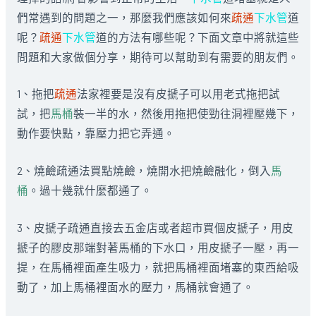
們常遇到的問題之一，那麼我們應該如何來
疏通
下水管
道
呢？
疏通
下水管
道的方法有哪些呢？下面文章中將就這些
問題和大家做個分享，期待可以幫助到有需要的朋友們。
1、拖把
疏通
法家裡要是沒有皮搋子可以用老式拖把試
試，把
馬桶
裝一半的水，然後用拖把使勁往洞裡壓幾下，
動作要快點，靠壓力把它弄通。
2、燒鹼疏通法買點燒鹼，燒開水把燒鹼融化，倒入
馬
桶
。過十幾就什麼都通了。
3、皮搋子疏通直接去五金店或者超市買個皮搋子，用皮
搋子的膠皮那端對著馬桶的下水口，用皮搋子一壓，再一
提，在馬桶裡面產生吸力，就把馬桶裡面堵塞的東西給吸
動了，加上馬桶裡面水的壓力，馬桶就會通了。