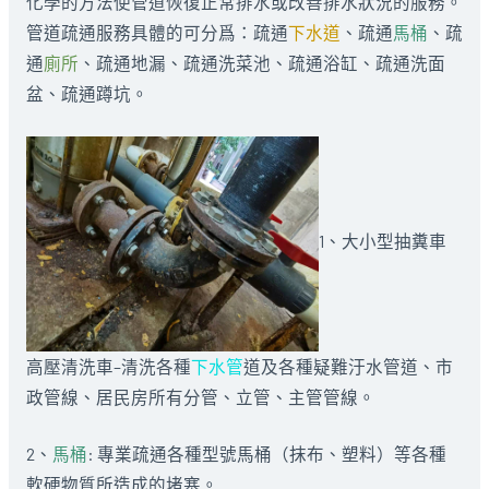
化學的方法使管道恢復正常排水或改善排水狀況的服務。
管道疏通服務具體的可分爲：疏通
下水道
、疏通
馬桶
、疏
通
廁所
、疏通地漏、疏通洗菜池、疏通浴缸、疏通洗面
盆、疏通蹲坑。
1、大小型抽糞車
高壓清洗車–清洗各種
下水管
道及各種疑難汙水管道、市
政管線、居民房所有分管、立管、主管管線。
2、
馬桶
: 專業疏通各種型號馬桶（抹布、塑料）等各種
軟硬物質所造成的堵塞。