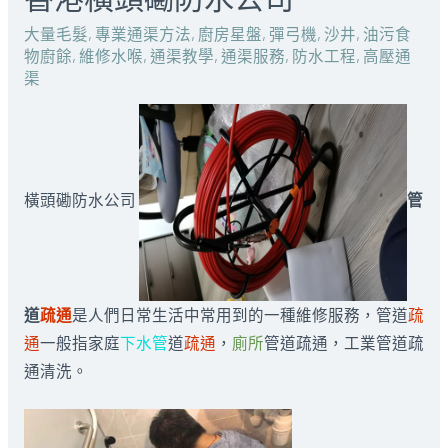
大量毛髮
,
專業通渠方法
,
廚房星盤
,
彈弓機
,
沙井
,
油污食
物廚餘
,
維修水喉
,
通渠教學
,
通渠服務
,
防水工程
,
高壓通
渠
橫頭磡防水公司
管
道
疏通
是人們日常生活中常用到的一種維修服務，管道
疏
通
一般指家庭
下水管
道
疏通
，
廁所
管道疏通，工業管道疏
通清洗。