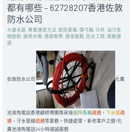
都有哪些 – 62728207香港佐敦
防水公司
大量毛髮
,
專業通渠方法
,
廚房星盤
,
彈弓機
,
沙井
,
油污食
物廚餘
,
維修水喉
,
通渠教學
,
通渠服務
,
防水工程
,
高壓通
渠
佐敦防水公司
化糞
池清掏電話香港顧師傅團隊承接
廁所
馬桶
疏通
，
下水道
疏
通
，汙水管線
疏通
等業務。快捷處理，新老客戶之選!化
糞池清掏電話24小時竭誠服務