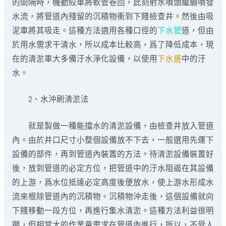
的間隔時，機動絞車將軟管卷回，此刻射水噴頭繼續噴發
水流，將管道內殘留的沉積物衝到下賤檢查井。然後由吸
泥車將其吸走。這種方法適用各種口徑的
下水管
道，但由
於用水需求干清水，所以成本比較高，爲了降低成本，現
在的清淤車大多備汙水淨化設備，以使用
下水道
中的汙
水。
2、水沖刷清淤法
就是製做一種能擋水的清淤設備，由檢查井放入管道
內。由於井口尺寸小整個設備放不下去，一般選用先運下
設備的部件，再到管道內裝置的方法。待清淤設備裝置好
後，放到管道的必定方位，把管道中的汙水阻遏在其設備
的上游，爲水位抵達必定高度後便放水，使上游水形成水
流來根除管道內的沉積物。沉積物沖走後，這個設備就向
下賤移動一段方位，再進行集水清淤。這種方法利益很明
顯，但相當大的作業量需求在管道內進行，所以，不受人