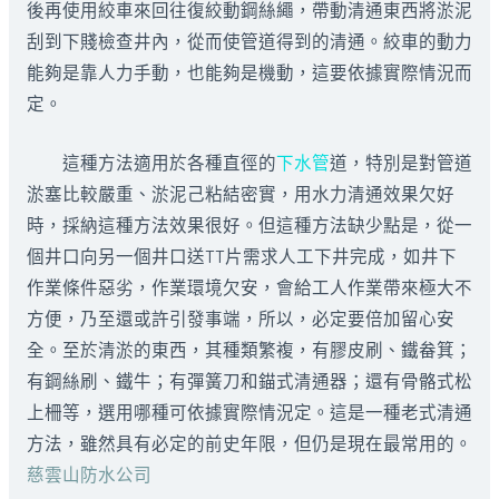
後再使用絞車來回往復絞動鋼絲繩，帶動清通東西將淤泥
刮到下賤檢查井內，從而使管道得到的清通。絞車的動力
能夠是靠人力手動，也能夠是機動，這要依據實際情況而
定。
這種方法適用於各種直徑的
下水管
道，特別是對管道
淤塞比較嚴重、淤泥己粘結密實，用水力清通效果欠好
時，採納這種方法效果很好。但這種方法缺少點是，從一
個井口向另一個井口送TT片需求人工下井完成，如井下
作業條件惡劣，作業環境欠安，會給工人作業帶來極大不
方便，乃至還或許引發事端，所以，必定要倍加留心安
全。至於清淤的東西，其種類繁複，有膠皮刷、鐵畚箕；
有鋼絲刷、鐵牛；有彈簧刀和錨式清通器；還有骨骼式松
上柵等，選用哪種可依據實際情況定。這是一種老式清通
方法，雖然具有必定的前史年限，但仍是現在最常用的。
慈雲山防水公司