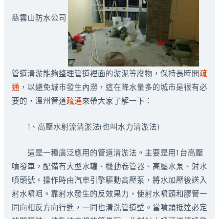
慈雲山防水公司
管道清淤能夠整理管道裡面的淤泥等廢物，保持長時間
疏
通
，以避免城市發生內澇，這在降水量多的城市是很有必
要的，溫州管道
疏通
來帶大家了解一下：
1、高壓水射流清淤法(也叫水力清淤法)
這是一種廣泛應用的管道清淤法。主要是用1 台高壓
噴發車，配備有大型水罐、機動卷管器、高壓水泵、射水
噴頭號。操作時由汽車引擎驅動高壓泵，將水加壓後送入
射水噴咀。靠射水發生的反效果力，使射水噴頭和膠管一
同向相反方向行進，一同也清洗管道壁。當噴頭抵達必定