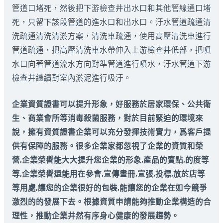
管道口堵死，然後把下游檢查井出水口和其他管線通口堵
死，只留下該段管道的進水口和出水口。汙水管道疏通清
洗疏通清洗清淤方案，清洗車疏通，使用高壓清洗車進行
管道疏通，把高壓清洗車水帶伸入上游檢查井低部，把噴
水口向著管道流水方向對準管道進行噴水，汙水管道下游
檢查井繼續對室內淤泥進行吸汙。
企業資質證書可以提升形象，好服務於居家環保、公共衛
生、商業會所等消毒殺菌服務，對於目前緊迫的環境來
說，擁有資質證書企業可以充分發揮技術實力，爲客戶提
供有保障的服務。很多企業家都忽視了企業的資質和榮
營,企業榮譽能大大提升您企業的形象,產品的賣點,的度等
等,企業榮譽還能用在參會,宣傳畫冊,宣張,投標,放於店等
等用處,讓您的企業很好的包裝,能讓您的企業在如今競爭
激烈的的發展下去。根據資質申請能夠推動企業構造的合
理性，推動企業井然有序身心健康的發展趨勢。