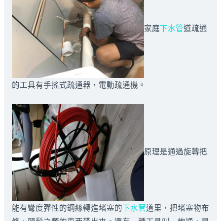
家庭
下水管
道疏通
的工具有手搖式疏通器，電動疏通機。
原理是通過旋轉把
能有彎度彈性的鋼絲轉進堵塞的
下水管
道里，把堵塞物布