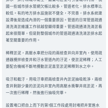
國一些城市排水管網欠帳比較多，管道老化，排水標準比
較低。有的地方排水設施就不健全，不完善，排水系統建
設滯後是造成內澇的一個重要原因。管道的日常管道疏通
清洗清淤維護工作就越發顯得重要。管道疏通清洗清淤看
起來很簡單，但是對整個城市的管道疏通清洗清淤排水起
著至關重要的作用。
稀釋淤泥，高壓水車把分段的兩檢查井向井室內，使用疏
通器攪拌檢查井和汙水管道內的汙泥，使淤泥稀釋；人工
要配合機械不斷地攪動淤泥直至淤泥稀釋到水之中。
吸汙和截汙，用吸汙車把兩檢查井內淤泥抽吸乾淨，兩檢
查井剩餘少量的淤泥向井室內用高壓水衝擊井底淤泥，再
一次進行稀釋，然後進行抽吸完畢。
設置堵口把自上而下的第1個工作段處用封堵把井室進水