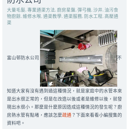
大量毛髮
,
專業通渠方法
,
廚房星盤
,
彈弓機
,
沙井
,
油污食
物廚餘
,
維修水喉
,
通渠教學
,
通渠服務
,
防水工程
,
高壓通
渠
富山邨防水公司
不
知道大家有沒有遇到過這種情況，就是家庭中的水管本來
是出水很正常的，但是在改造以後或者是維修以後，就發
現出水很小。那麼是什麼原因造成這種情況的發生呢？廚
房熱水管有點堵，應該怎麼
疏通
？下面來看看小編搜集的
資料吧。