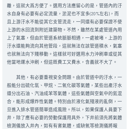
離，這就大爲方便了。選用方法應留心的是，管道內的汙
水自身有必要有必定流量，淤泥也不宜多(20%左右)，而
且上游汙水不能從其它支管流走，一同還有必要保證不使
上游的水回流到附近建築物。不然，雖然在某處管道內用
上了氣塞，但由於管道系統脈脈相通，一處被堵，上游的
汙水還能夠流向其他管段，這就無法在該管道積水，氣塞
也就無法向下賤移動。這樣就可好選用水力沖刷車或從其
他當地運水沖刷，但這既費工又費水，含義就不大了。
其他，有必要重視安全問題。由於管道中的汙水，一
般能分出硫化氫、甲烷、二氧化碳等氣體，某些出產汙水
還分出石油、汽油成苯等氣體，這些氣體與空氣中的氮混
合，能形成爆炸性氣體。特別由於液化氣殘液的亂倒，一
旦進入排水管道簡單造成風險。所以，如果保護人員要下
井，除了應有必要的勞動保護用具外，下井前須先將氣體
檢測儀放入井內，如有有害氣體，或缺氧等檢測儀將報