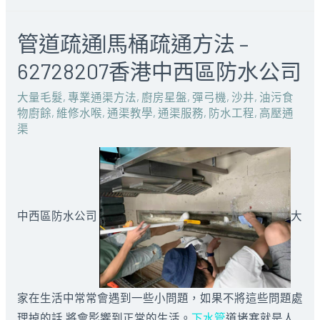
管道疏通|馬桶疏通方法 –
62728207香港中西區防水公司
大量毛髮
,
專業通渠方法
,
廚房星盤
,
彈弓機
,
沙井
,
油污食
物廚餘
,
維修水喉
,
通渠教學
,
通渠服務
,
防水工程
,
高壓通
渠
中西區防水公司
大
家在生活中常常會遇到一些小問題，如果不將這些問題處
理掉的話,將會影響到正常的生活。
下水管
道堵塞就是人