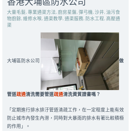
香港大埔區防水公司
大量毛髮
,
專業通渠方法
,
廚房星盤
,
彈弓機
,
沙井
,
油污食
物廚餘
,
維修水喉
,
通渠教學
,
通渠服務
,
防水工程
,
高壓通
渠
大埔區防水公司
做
管道
疏通
清洗需要管道
疏通
清洗資質證書嗎？
「定期進行排水排汙管道清疏工作，在一定程度上能有效
防止城市內發生內澇，同時對大暴雨的排水有著比較積極
的作用」。