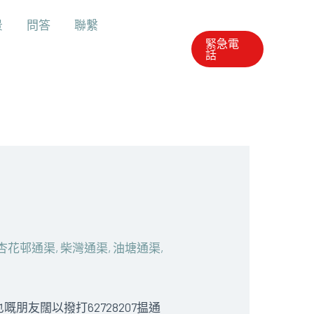
景
問答
聯繫
緊急電
話
杏花邨通渠
,
柴灣通渠
,
油塘通渠
,
友闊以撥打62728207揾通