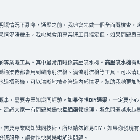
明嘅情況下亂嚟，通渠之前，我哋會先做一個全面嘅檢查，
果情況唔嚴重，我哋就會用專業嘅工具搞定佢，如果問題嚴
啲專業嘅工具。其中最常用嘅係高壓噴水機。
高壓噴水機
有
哋通渠佬都會用到縫隙射流槍、渦流射流槍等工具，可以清
水道攝影機，可以清晰地檢查管道內部情況，幫助我哋更加
嘅事，需要專業知識同經驗。如果你想
DIY通渠
，一定要小心
。建議大家一有問題就儘快
搵通渠佬
處理，避免問題越來越
，需要專業嘅知識同技術，所以請勿輕易DIY。如果你發現
好嘅服務，讓你快快樂樂咁解決問題。