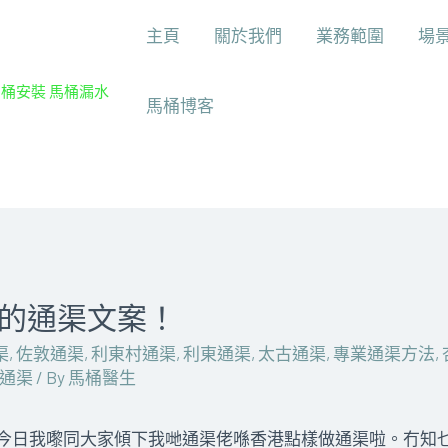
主頁
關於我們
業務範圍
場
馬桶安裝 馬桶漏水
馬桶博客
的通渠文案！
渠
,
佐敦通渠
,
利東村通渠
,
利東通渠
,
太古通渠
,
專業通渠方法
,
通渠
/ By
馬桶醫生
日我嚟同大家傾下我哋通渠佬喺香港點樣做通渠啦。冇知乜嘅朋