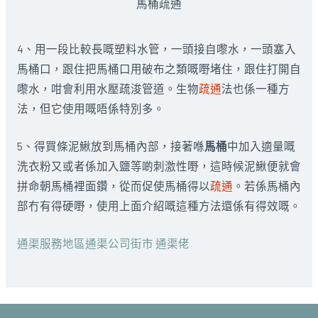
馬桶疏通
4、用一段比較長嘅塑料水管，一頭接自嚟水，一頭塞入
馬桶口，跟住把馬桶口用破布之類嘅嘢堵住，跟住打開自
嚟水，咁會利用水壓疏浚管道。生物
疏通
法也係一種方
法，但它使用嘅唔係特別多。
5、得買條泥鰍放到馬桶內部，接著喺
馬桶
中加入適量嘅
洗衣粉又或者係加入鹽等啲刺激性嘢，這時候泥鰍便就會
拼命朝馬桶裡面鑽，從而促使馬桶得以
疏通
。若係馬桶內
部冇有得硬嘢，使用上面介紹嘅這種方法還係有得效嘅。
通渠服務地區通渠公司街市 通渠佬