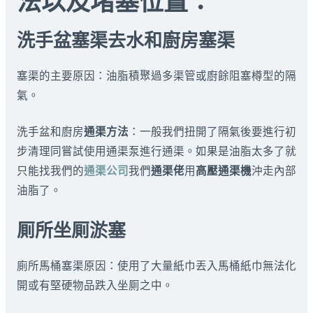
法以及堵塞位置：
洗手盆塞渠去水和廚房塞渠
塞渠的主要原因：油脂積聚過多渠管或廚餘阻塞樽型的隔
氣。
洗手盆和廚房
通渠方法
：一般我們扭開了隔氣後要進行初
步清理同嘗試使用通渠泵進行通渠。如果是油脂太多了就
只能找我們的
通渠公司
我們
通渠佬
用
高壓通渠機
沖走內部
油脂了。
厠所坐厠淤塞
廁所馬桶塞渠原因：使用了大量紙巾丟入馬桶紙巾無法化
開或有堅硬物品跌入坐厠之中。