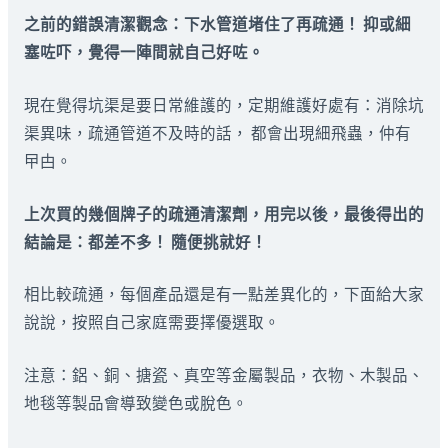
之前的錯誤清潔觀念：下水管道堵住了再疏通！ 抑或細
塞咗吓，覺得一陣間就自己好咗。
現在覺得坑渠是要日常維護的，定期維護好處有：消除坑
渠異味，疏通管道不及時的話， 都會出現細飛蟲，仲有
曱甴。
上次買的幾個牌子的疏通清潔劑，用完以後，最後得出的
結論是：都差不多！ 隨便挑就好！
相比較疏通，每個產品還是有一點差異化的，下面給大家
說說，按照自己家庭需要擇優選取。
注意：鋁、銅、搪瓷、真空等金屬製品，衣物、木製品、
地毯等製品會導致變色或脫色。