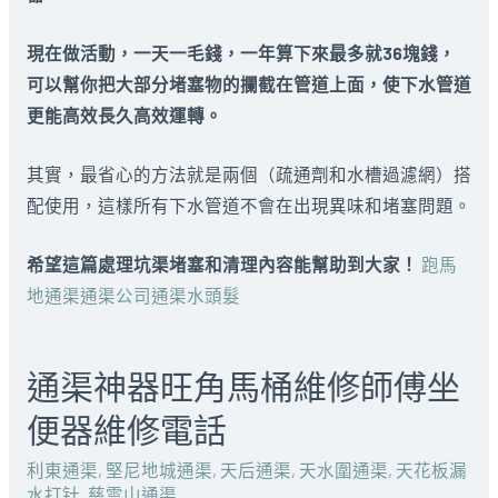
現在做活動，一天一毛錢，一年算下來最多就36塊錢，
可以幫你把大部分堵塞物的攔截在管道上面，使下水管道
更能高效長久高效運轉。
其實，最省心的方法就是兩個（疏通劑和水槽過濾網）搭
配使用，這樣所有下水管道不會在出現異味和堵塞問題。
希望這篇處理坑渠堵塞和清理內容能幫助到大家！
跑馬
地通渠通渠公司通渠水頭髮
通渠神器旺角馬桶維修師傅坐
便器維修電話
利東通渠
,
堅尼地城通渠
,
天后通渠
,
天水圍通渠
,
天花板漏
水打针
,
慈雲山通渠