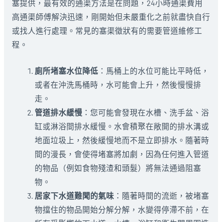
塞提供，最有效的通渠方法是在問題，24小時通渠費用
高通渠師傅解決迅速，剛開始但未嚴重化之前就盡快自行
或找人進行處理。常見的塞渠徵狀有的需要管道維修工
程。
廁所堵塞水位降低
：馬桶上的水位可能比平時低，
或者在沖洗馬桶時，水可能會上升，然後慢慢排
走。
管道排水緩慢
：您可能會發現在水槽、洗手盆、浴
缸或淋浴間排水緩慢。水會積聚在敞開的排水溝或
地面垃圾上，然後緩慢地而不是立即排水。隨著時
間的漫長，會使得堵塞將加劇，因為任何進入管道
的物品（例如食物殘渣和頭髮）將無法通過阻塞
物。
居家下水道難聞的氣味
：隨著時間的流逝，被堵塞
物擋住的物品開始分解分解，水變得停滯不前，在