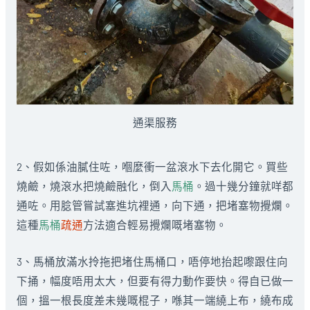
通渠服務
2、假如係油膩住咗，嗰麼衝一盆滾水下去化開它。買些
燒鹼，燒滾水把燒鹼融化，倒入
馬桶
。過十幾分鐘就咩都
通咗。用腍管嘗試塞進坑裡通，向下通，把堵塞物攪爛。
這種
馬桶
疏通
方法適合輕易攪爛嘅堵塞物。
3、馬桶放滿水拎拖把堵住馬桶口，唔停地抬起嚟跟住向
下捅，幅度唔用太大，但要有得力動作要快。得自已做一
個，搵一根長度差未幾嘅棍子，喺其一端繞上布，繞布成