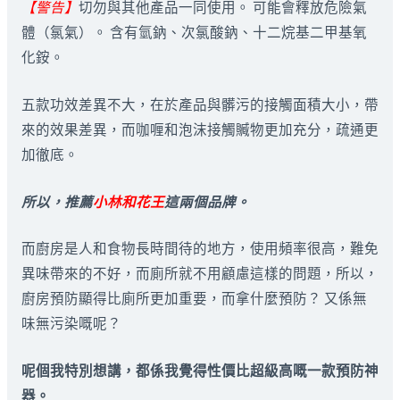
【警告】
切勿與其他產品一同使用。 可能會釋放危險氣
體（氯氣）。 含有氫鈉、次氯酸鈉、十二烷基二甲基氧
化銨。
五款功效差異不大，在於產品與髒污的接觸面積大小，帶
來的效果差異，而咖喱和泡沫接觸贓物更加充分，疏通更
加徹底。
所以，推薦
小林和花王
這兩個品牌。
而廚房是人和食物長時間待的地方，使用頻率很高，難免
異味帶來的不好，而廁所就不用顧慮這樣的問題，所以，
廚房預防顯得比廁所更加重要，而拿什麼預防？ 又係無
味無污染嘅呢？
呢個我特別想講，都係我覺得性價比超級高嘅一款預防神
器。