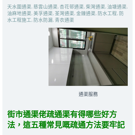
天水圍通渠
,
慈雲山通渠
,
杏花邨通渠
,
柴灣通渠
,
油塘通渠
,
油麻地通渠
,
美孚通渠
,
荃灣通渠
,
金鐘通渠
,
防水工程
,
防
水工程施工
,
防水防漏
,
青衣通渠
通渠服務
街市通渠佬疏通渠有得哪些好方
法，這五種常見嘅疏通方法要牢記