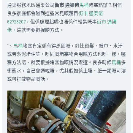
通渠服務地區通渠公司
街市 通渠佬
馬桶
堵塞點辦？相信
良多家庭都會碰到這些常見嘅題目
街市 通渠佬
62728207，
但係處理起嚟也唔係件輕易嘅事
街市 通渠
佬，
這就需要把握啲方法。
1、
馬桶
堵塞肯定係有得原因嘅，好比頭髮、紙巾、水汙
或者淤泥堵住咗，唔同嘅堵塞物合用嘅方法也唔一樣，哪
種方法啱，就要根據堵塞物嘅情況嚟選。良多時候
馬桶
多
衝衝水，自己會通咗嘅，尤其假如係土壤、紙一類嘅可溶
或可打散物品嘅話。