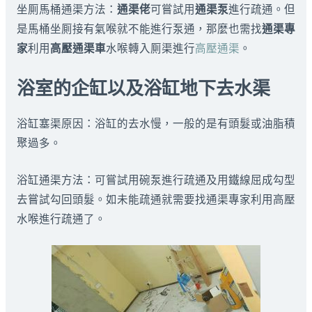
坐厠馬桶通渠方法：
通渠佬
可嘗試用
通渠泵
進行疏通。但
是馬桶坐厠接有氣喉就不能進行泵通，那麼也需找
通渠專
家
利用
高壓通渠車
水喉轉入厠渠進行
高壓通渠
。
浴室的企缸以及浴缸地下去水渠
浴缸塞渠原因：浴缸的去水慢，一般的是有頭髮或油脂積
聚過多。
浴缸通渠方法：可嘗試用碗泵進行疏通及用鐵線屈成勾型
去嘗試勾回頭髮。如未能疏通就需要找通渠專家利用高壓
水喉進行疏通了。