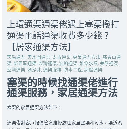
上環通渠通渠佬遇上塞渠撥打
通渠電話通渠收費多少錢？
【居家通渠方法】
天后通渠
,
天水圍通渠
,
太古通渠
,
專業通渠方法
,
慈雲山通
渠
,
新界區通渠
,
柴灣通渠
,
油塘通渠
,
維修水喉
,
美孚通渠
,
荃灣通渠
,
通沙井
,
通渠服務
,
防水工程
,
高壓通渠
塞渠的時候找通渠佬進行
通渠服務，家居通渠方法
塞渠的家居通渠方法如下：
通渠佬對客戶報價管道維修處理家居塞渠和污水，渠道淤