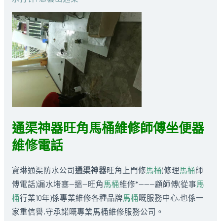
通渠神器旺角馬桶維修師傅坐便器
維修電話
寶琳通渠防水公司
通渠神器
旺角上門修
馬桶
(修理
馬桶
師
傅電話)漏水堵塞—搵—旺角
馬桶
維修*———顧師傅(從事
馬
桶
行業10年)係專業維修各種品牌
馬桶
嘅服務中心,也係一
家重信譽,守承諾嘅專業馬桶維修服務公司。