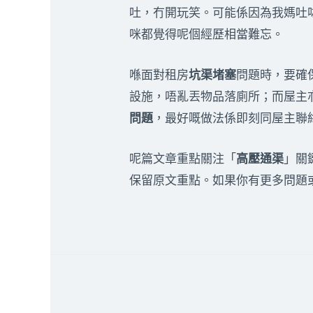
吐，冇開玩笑。可能係因為我媽吐
咪都覺得呢個經歷相當難忘。
喺面對租房
坑渠堵塞
問題時，要確
設施，唔亂丟物品落廁所；而屋主
問題
，最好嘅做法係即刻同屋主聯
呢篇文章重點關注「
高壓通渠
」關
保留原文重點。如果你有更多問題或需