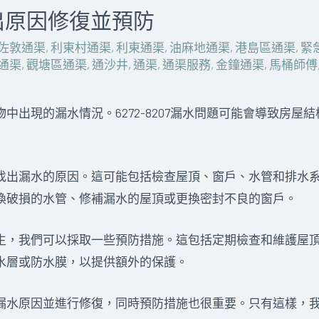
出原因修復並預防
佐敦通渠
,
利東村通渠
,
利東通渠
,
油麻地通渠
,
港島區通渠
,
緊
通渠
,
觀塘區通渠
,
通沙井
,
通渠
,
通渠服務
,
金鐘通渠
,
馬桶師傅
中出現的漏水情況。6272-8207漏水問題可能會導致房
找出漏水的原因。這可能包括檢查屋頂、窗戶、水管和排水
換破損的水管、修補漏水的屋頂或更換密封不良的窗戶。
生，我們可以採取一些預防措施。這包括定期檢查和維護屋
水層或防水膜，以提供額外的保護。
漏水原因並進行修復，同時預防措施也很重要。只有這樣，