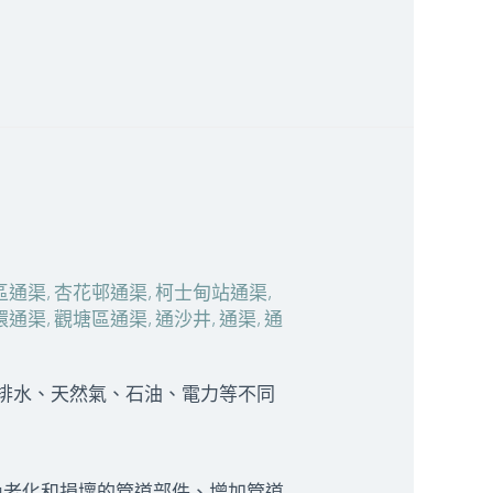
區通渠
,
杏花邨通渠
,
柯士甸站通渠
,
環通渠
,
觀塘區通渠
,
通沙井
,
通渠
,
通
、排水、天然氣、石油、電力等不同
換老化和損壞的管道部件、增加管道