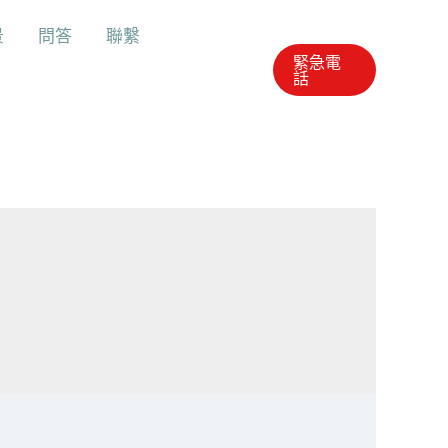
景
問答
聯繫
緊急電
話