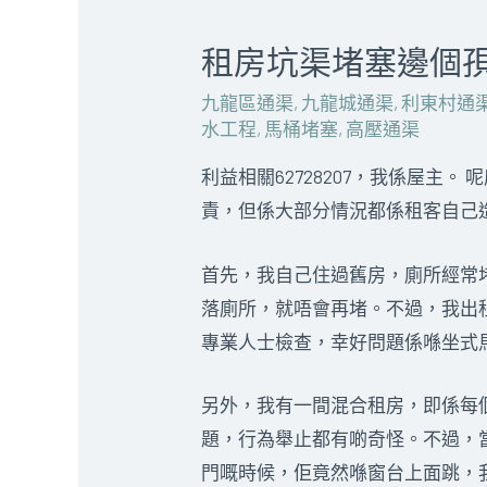
租房坑渠堵塞邊個
九龍區通渠
,
九龍城通渠
,
利東村通
水工程
,
馬桶堵塞
,
高壓通渠
利益相關62728207，我係屋主
責，但係大部分情況都係租客自己
首先，我自己住過舊房，廁所經常堵
落廁所，就唔會再堵。不過，我出
專業人士檢查，幸好問題係喺坐式
另外，我有一間混合租房，即係每
題，行為舉止都有啲奇怪。不過，
門嘅時候，佢竟然喺窗台上面跳，