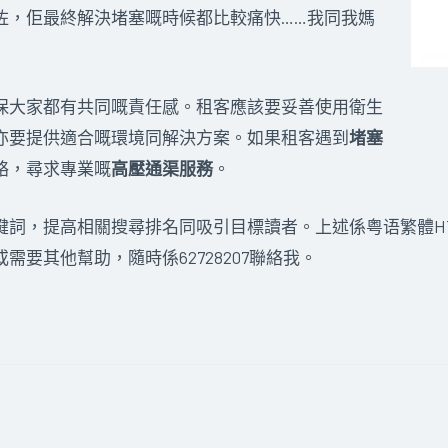
咗，佢最終解決堵塞嘅時候都比較痛快……我同我媽
保大家都有共同嘅責任感。租客應該要妥善使用衛生
亦要提供適合嘅環境同解決方案。如果租客遇到
堵塞
絡，尋求專業嘅
高壓通渠服務
。
鍵詞，提高相關搜尋排名同吸引目標讀者。上述係粤语繁體H
要其他幫助，隨時係62728207聯絡我。