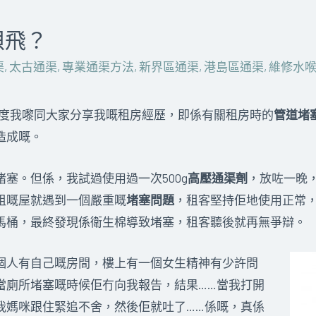
孭飛？
渠
,
太古通渠
,
專業通渠方法
,
新界區通渠
,
港島區通渠
,
維修水
。 呢度我嚟同大家分享我嘅租房經歷，即係有關租房時的
管道堵
造成嘅。
塞。但係，我試過使用過一次500g
高壓通渠劑
，放咗一晚
租嘅屋就遇到一個嚴重嘅
堵塞問題
，租客堅持佢地使用正常
馬桶，最終發現係衛生棉導致堵塞，租客聽後就再無爭辯。
個人有自己嘅房間，樓上有一個女生精神有少許問
當廁所堵塞嘅時候佢冇向我報告，結果……當我打開
我媽咪跟住緊追不舍，然後佢就吐了……係嘅，真係