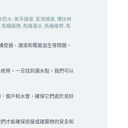
急防水
,
美孚通渠
,
荃灣通渠
,
薄扶林
,
馬桶服務
,
馬桶漏水
,
馬桶維修
,
馬
屋結構受損、潮濕和霉菌滋生等問題，
系統等。一旦找到漏水點，我們可以
頂、窗戶和水管，確保它們處於良好
我們才能確保房屋或建築物的安全和