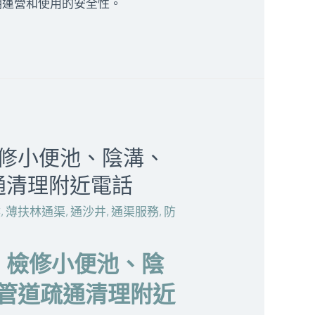
期運營和使用的安全性。
檢修小便池、陰溝、
通清理附近電話
喉
,
薄扶林通渠
,
通沙井
,
通渠服務
,
防
、檢修小便池、陰
管道疏通清理附近