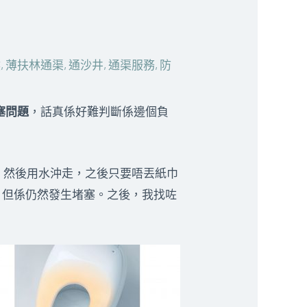
喉
,
薄扶林通渠
,
通沙井
,
通渠服務
,
防
塞問題
，話真係好難判斷係邊個負
，然後用水沖走，之後只要唔丟紙巾
，但係仍然發生堵塞。之後，我找咗