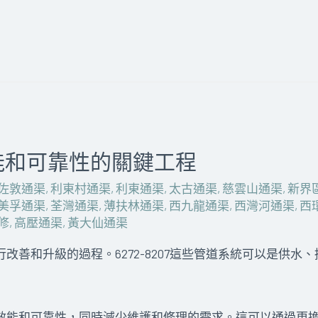
能和可靠性的關鍵工程
佐敦通渠
,
利東村通渠
,
利東通渠
,
太古通渠
,
慈雲山通渠
,
新界
美孚通渠
,
荃灣通渠
,
薄扶林通渠
,
西九龍通渠
,
西灣河通渠
,
西
修
,
高壓通渠
,
黃大仙通渠
改善和升級的過程。6272-8207這些管道系統可以是供水
效能和可靠性，同時減少維護和修理的需求。這可以通過更