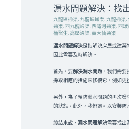
漏水問題解決：找
九龍區通渠
,
九龍城通渠
,
九龍通渠
,
通渠
,
西九龍通渠
,
西灣河通渠
,
西環
桶醫生
,
高壓通渠
,
黃大仙通渠
漏水問題解決
是指解決房屋或建築物
因此需要及時解決。
首先，要
解決漏水問題
，我們需要
採取相應的措施來修復它，例如更
另外，為了預防漏水問題的再次發
的狀態。此外，我們還可以安裝防
總結來說，
漏水問題解決
需要找出