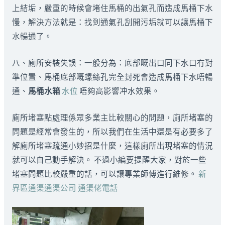
上結垢，嚴重的時候會堵住馬桶的出氣孔而造成馬桶下水
慢，解決方法就是：找到通氣孔刮開污垢就可以讓馬桶下
水暢通了。
八、廁所安裝失誤：一般分為：底部嘅出口同下水口冇對
準位置、馬桶底部嘅螺絲孔完全封死會造成馬桶下水唔暢
通、
馬桶水箱
水位
唔夠高影響冲水效果。
廁所堵塞點處理係眾多業主比較關心的問題，廁所堵塞的
問題是經常會發生的，所以我們在生活中還是有必要多了
解廁所堵塞疏通小妙招是什麼，這樣廁所出現堵塞的情況
就可以自己動手解決。 不過小編要提醒大家，對於一些
堵塞問題比較嚴重的話，可以讓專業師傅進行維修。
新
界區通渠通渠公司 通渠佬電話