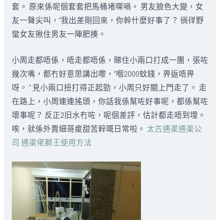
套。 原來係呢個套套把馬桶堵㗎喎。 男友臉色大變，女
友一聲尖叫，”我出差剛回來，你幹什麼好事了？ 徜徉野
蠻女友揪住男友一陣肥揍。
小周走都唔係，唔走都唔係，睇住小兩口打成一團，張咗
幾次嘴，都冇好意思講出嚟，”嗰2000蚊錢，畀返唔畀
呀。 ” 見小兩口扭打得正起勁，小周只好關上門走了。 走
在路上，小周連連搖頭，你話我係幫咗好事呢，都係幫咗
壞事呢？ 反正2旧水冇咗，呢個差評，估計都走唔到埋。
唉，就係外賣細哥痠甜苦辢嘅日常啦。
太古通渠通渠公
司 通渠佬獅王使用方法