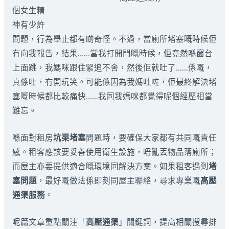
個女生精
神有少許
問題，行為舉止都有啲奇怪。不過，當廁所堵塞嘅時候佢
冇向我報告，結果……當我打開門嘅時候，佢竟然喺窗台
上面跳，我媽咪跟住緊追不舍，然後佢就吐了……係嘅，
真係吐，冇開玩笑。可能係因為我媽吐咗，佢最終解決堵
塞嘅時候都比較痛快……我同我媽咪都覺得呢個經歷相當
難忘。
喺面對租房
坑渠堵塞
問題時，要確保大家都有共同嘅責任
感。租客應該要妥善使用衛生設施，唔亂丟物品落廁所；
而屋主亦要提供適合嘅環境同解決方案。如果租客遇到
堵
塞問題
，最好嘅做法係即刻同屋主聯絡，尋求專業嘅
高壓
通渠服務
。
呢篇文章重點關注「
高壓通渠
」關鍵詞，提高相關搜尋排