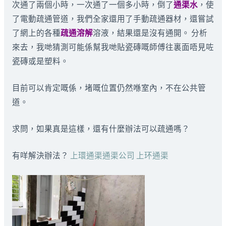
次通了兩個小時，一次通了一個多小時，倒了
通渠水
，使
了電動疏通管道，我們全家還用了手動疏通器材，還嘗試
了網上的各種
疏通溶解
溶液，結果還是沒有通開。 分析
來去，我哋猜測可能係幫我哋貼瓷磚嘅師傅往裏面唔見咗
瓷磚或是塑料。
目前可以肯定嘅係，堵嘅位置仍然喺室內，不在公共管
道。
求問，如果真是這樣，還有什麼辦法可以疏通嗎？
有咩解決辦法？
上環通渠通渠公司 上环通渠