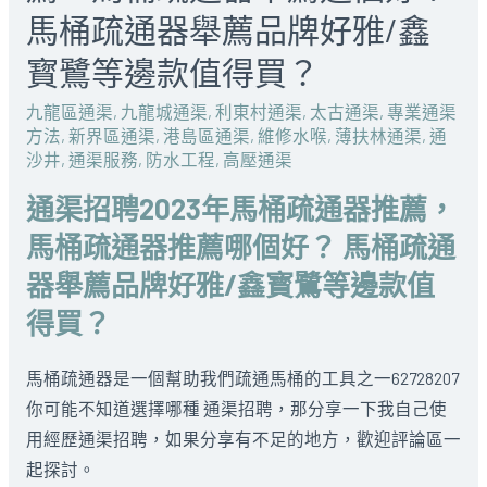
馬桶疏通器舉薦品牌好雅/鑫
寳鷺等邊款值得買？
九龍區通渠
,
九龍城通渠
,
利東村通渠
,
太古通渠
,
專業通渠
方法
,
新界區通渠
,
港島區通渠
,
維修水喉
,
薄扶林通渠
,
通
沙井
,
通渠服務
,
防水工程
,
高壓通渠
通渠招聘2023年馬桶疏通器推薦，
馬桶疏通器推薦哪個好？ 馬桶疏通
器舉薦品牌好雅/鑫寳鷺等邊款值
得買？
馬桶疏通器是一個幫助我們疏通馬桶的工具之一62728207
你可能不知道選擇哪種 通渠招聘，那分享一下我自己使
用經歷通渠招聘，如果分享有不足的地方，歡迎評論區一
起探討。