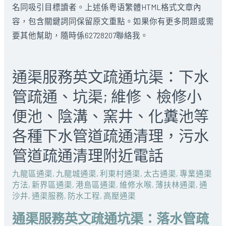
名同吸引目標讀者。上述係粤语繁體HTML格式文章內
容，包含關鍵詞同保留原文重點。如果你有更多問題或需
要其他幫助，隨時係62728207聯絡我。
通渠服務英文疏通坑渠：下水
管疏通、坑渠; 維修、檢修小
便池、陰溝、窯井、化糞池等
各種下水管道疏通清理，污水
管道疏通清理附近電話
九龍區通渠
,
九龍城通渠
,
利東村通渠
,
太古通渠
,
專業通渠
方法
,
新界區通渠
,
港島區通渠
,
維修水喉
,
薄扶林通渠
,
通
沙井
,
通渠服務
,
防水工程
,
高壓通渠
通渠服務英文疏通坑渠：落水管疏