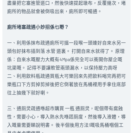
盡量把它塞進管道口，然後快速提起墩布，反覆幾次，堵
廁所的物品就會被倒吸出來，廁所即可暢通。
廁所堵塞疏通小妙招係乜嘢？
一、利用係抹布疏通廁所可搵一段喉一頭連好自來水另一
頭包好抹布插到落 水管 道裏。 打開自來水就得了。 原理
係：自來水嘅壓力大概有4Mpa係完全可以衝開你屋企嘅
坑渠嘅。 記得不要讓軟管兩頭漏水，以保持壓力高呀
二、利用飲料瓶疏通買瓶大可樂回來先把飲料喝完再把可
樂瓶口下方剪掉剪掉後把它倒著放在馬桶裡用手拿住底部
往上抽幾下就好喇。
三、通厕灵疏通喺超市購買 一瓶 通厕灵，呢個帶有腐蝕
性，需要小心，導入熱水先喺踎厕度，然後導入液體，導
入嘅量需要睇說明書。 後半個後用方法1嘅吸馬桶嗰個工