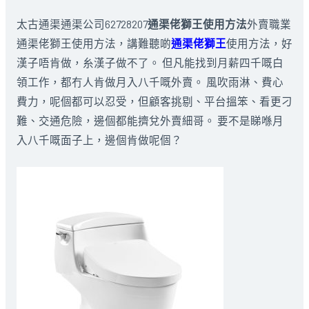
太古通渠通渠公司62728207
通渠佬獅王使用方法
外賣職業
通渠佬獅王使用方法，講難聽啲
通渠佬獅王
使用方法，好
漢子唔肯做，糸漢子做不了。 但凡能找到月薪四千嘅白
領工作，都冇人肯做月入八千嘅外賣。 風吹雨淋、費心
費力，呢個都可以忍受，但顧客挑剔、平台搵笨、看更刁
難、交通危險，邊個都能擠兌外賣細哥。 要不是睇喺月
入八千嘅面子上，邊個肯做呢個？