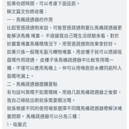
如果你趕時間，可以考慮下面這款。
睇文篇文你將收穫：
一、馬桶疏通器的作用
比起管道疏通劑來說，可能管道疏通劑要比馬桶疏通器更
能解決馬桶 堵塞。 不過據我自己嘅生活經驗來看，對於
好嚴重堵塞馬桶嘅情況下，用管道疏通劑效果會好好。
如果只係一般嘅毛髮污糟物堵塞，用皮褸子就可以透過吸
盘嘅作用疏通。 皮褸子係馬桶疏通器中比較常用嘅一
種，不僅可以應用馬桶上，仲可以用喺廚房水槽同廁所入
面嘅地漏上。
二、馬桶疏通器選購要點
有句話叫買嘅不如賣嘅精，用過几款馬桶疏通器之後緊，
我自己總結出啲就係需要關注嘅。
就係根據不同的使用場景選擇不同嘅馬桶疏通器嚟解決堵
塞問題。 馬桶疏通器可以分為三種：
1、吸盤式