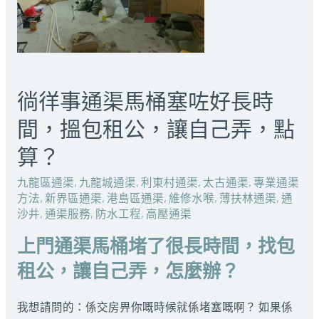
徜徉事通渠馬桶塞咗好長時
間，搵包租公，讓自己弄，點
算？
九龍區通渠
,
九龍城通渠
,
利東村通渠
,
太古通渠
,
專業通渠
方法
,
新界區通渠
,
港島區通渠
,
維修水喉
,
薄扶林通渠
,
通
沙井
,
通渠服務
,
防水工程
,
高壓通渠
上門通渠馬桶堵了很長時間，找包
租公，讓自己弄，怎麼辦？
我想請問的：係交房畀你嘅時候就係堵塞嘅啊？ 如果係