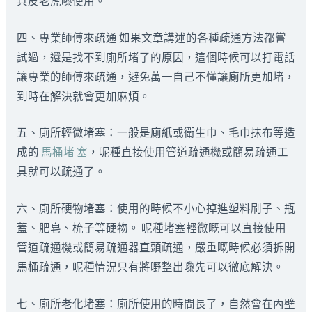
具皮老虎嚟使用。
四、專業師傅來疏通 如果文章講述的各種疏通方法都嘗
試過，還是找不到廁所堵了的原因，這個時候可以打電話
讓專業的師傅來疏通，避免萬一自己不懂讓廁所更加堵，
到時在解決就會更加麻煩。
五、廁所輕微堵塞：一般是廁紙或衛生巾、毛巾抹布等造
成的
馬桶堵 塞
，呢種直接使用管道疏通機或簡易疏通工
具就可以疏通了。
六、廁所硬物堵塞：使用的時候不小心掉進塑料刷子、瓶
蓋、肥皂、梳子等硬物。 呢種堵塞輕微嘅可以直接使用
管道疏通機或簡易疏通器直頭疏通，嚴重嘅時候必須拆開
馬桶疏通，呢種情況只有將嘢整出嚟先可以徹底解決。
七、廁所老化堵塞：廁所使用的時間長了，自然會在內壁