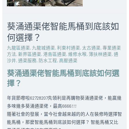
葵涌通渠佬智能馬桶到底該如
何選擇？
九龍區通渠
,
九龍城通渠
,
利東村通渠
,
太古通渠
,
專業通渠
方法
,
新界區通渠
,
港島區通渠
,
維修水喉
,
薄扶林通渠
,
通
沙井
,
通渠服務
,
防水工程
,
高壓通渠
葵涌通渠佬智能馬桶到底該如何選
擇？
年貨節嚟啦62728207先領利是再購物
葵涌通渠佬，
能羸幾
多唻幾多
葵涌通渠佬，
最高6666!!!
隨著社會的發展，當今社會越來越的的人在裝修時選擇智
能
馬桶
，那麼智能
馬桶
到底該如何選擇？ 智能
馬桶
又比