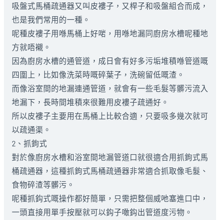
吸盤式馬桶疏通器又叫皮褸子，又桿子和吸盤組合而成，
也是我們常用的一種。
呢種皮褸子用喺馬桶上好啱，用喺地漏同廚房水槽呢種地
方就唔襯。
因為廚房水槽的通管道，成日會有好多污垢堆積喺管道嘅
四圍上，比如像洗菜時嘅碎葉子，洗碗留低嘅渣。
而像浴室間的地漏連通管道，就會有一些毛髮等髒污流入
地漏下，長時間堆積來很難用皮褸子疏通好。
所以皮褸子主要用在馬桶上比較合適，只要吸多幾次就可
以疏通渠。
2、抓鉤式
對於像廚房水槽和浴室間地漏管道口就很適合用抓鉤式馬
桶疏通器，這種抓鉤式馬桶疏通器非常適合抓取像毛髮、
食物碎渣等髒污。
呢種抓鈎式嘅操作都好簡單，只需把整個威吔塞進口中，
一頭直接用單手按壓就可以鈎子噉鈎出管道度污物。