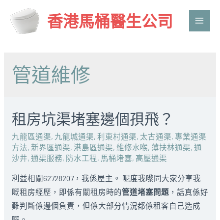
香港馬桶醫生公司
Main
Men
管道維修
租房坑渠堵塞邊個孭飛？
九龍區通渠
,
九龍城通渠
,
利東村通渠
,
太古通渠
,
專業通渠
方法
,
新界區通渠
,
港島區通渠
,
維修水喉
,
薄扶林通渠
,
通
沙井
,
通渠服務
,
防水工程
,
馬桶堵塞
,
高壓通渠
利益相關62728207，我係屋主。 呢度我嚟同大家分享我
嘅租房經歷，即係有關租房時的
管道堵塞問題
，話真係好
難判斷係邊個負責，但係大部分情況都係租客自己造成
嘅。