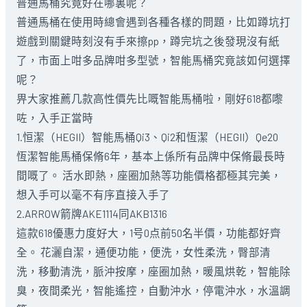
普通
馬桶
究竟好在哪裏呢？
普通
馬桶
在使用時總會遇到各種各樣的問題，比如蹲坑打
遊戲到關鍵時刻沒有手來擦pp，蹲完坑之後發現沒有紙
了，市面上咁多品牌咁多型號，智能馬桶究竟該如何選擇
呢？
畀大家推薦几款高性價先比嘅智能馬桶啦，剛好618都嚟
咗，入手正當時
1.恒潔（HEGII）智能馬桶Qi3、Qi2和恆潔（HEGII）Qe20
恆潔智能馬桶保脩6年，基本上係所有品牌中保脩最長時
間嘅了。 活水即熱，座圈加熱等功能價格都極其完美，
想入手可以毫不有序直接入手了
2.ARROW箭牌AKE1114同AKB1316
這款618優惠力度好大，1号0点前50名半價，功能都好齊
全。 花灑自潔，通便功能，便洗，女性柔洗，臀部清
洗，移動清洗，脈沖按摩，座圈加熱，暖風烘乾，智能除
臭，夜間柔光，智能遙控，自動沖水，停電沖水，水溫調