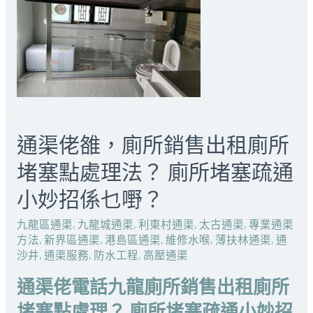
通渠佬雒，廁所銷售出租廁所
堵塞點處理法？ 廁所堵塞疏通
小妙招係乜嘢？
九龍區通渠
,
九龍城通渠
,
利東村通渠
,
太古通渠
,
專業通渠
方法
,
新界區通渠
,
港島區通渠
,
維修水喉
,
薄扶林通渠
,
通
沙井
,
通渠服務
,
防水工程
,
高壓通渠
通渠佬電話九龍廁所銷售出租廁所
堵塞點處理？ 廁所堵塞疏通小妙招