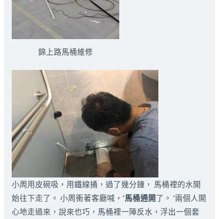
錦上路馬桶維修
小周用皮碗吸，用鐵線捅，過了幾分鐘， 馬桶裡的水開
始往下走了。 小周衝著客廳喊，”
馬桶通開
了。 “兩個人開
心地走過來，說來也巧，馬桶裡一陣反水，浮出一個套