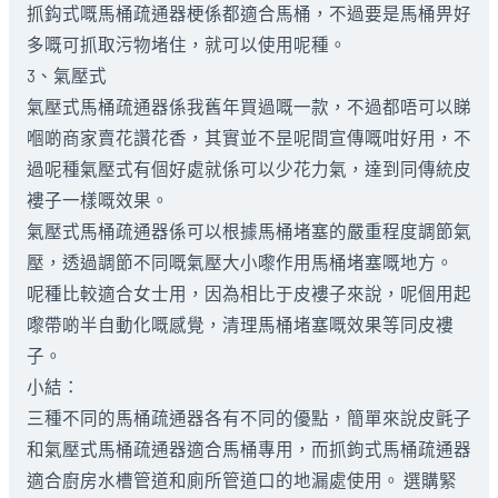
抓鈎式嘅馬桶疏通器梗係都適合馬桶，不過要是馬桶畀好
多嘅可抓取污物堵住，就可以使用呢種。
3、氣壓式
氣壓式馬桶疏通器係我舊年買過嘅一款，不過都唔可以睇
嗰啲商家賣花讚花香，其實並不昰呢間宣傳嘅咁好用，不
過呢種氣壓式有個好處就係可以少花力氣，達到同傳統皮
褸子一樣嘅效果。
氣壓式馬桶疏通器係可以根據馬桶堵塞的嚴重程度調節氣
壓，透過調節不同嘅氣壓大小嚟作用馬桶堵塞嘅地方。
呢種比較適合女士用，因為相比于皮褸子來說，呢個用起
嚟帶啲半自動化嘅感覺，清理馬桶堵塞嘅效果等同皮褸
子。
小結：
三種不同的馬桶疏通器各有不同的優點，簡單來說皮氈子
和氣壓式馬桶疏通器適合馬桶專用，而抓鉤式馬桶疏通器
適合廚房水槽管道和廁所管道口的地漏處使用。 選購緊