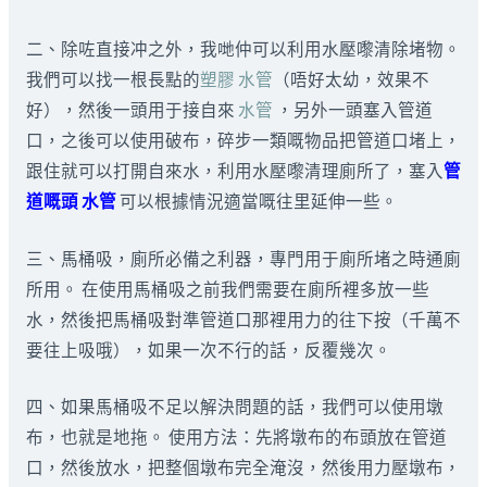
二、除咗直接冲之外，我哋仲可以利用水壓嚟清除堵物。
我們可以找一根長點的
塑膠 水管
（唔好太幼，效果不
好），然後一頭用于接自來
水管
，另外一頭塞入管道
口，之後可以使用破布，碎步一類嘅物品把管道口堵上，
跟住就可以打開自來水，利用水壓嚟清理廁所了，塞入
管
道嘅頭
水管
可以根據情況適當嘅往里延伸一些。
三、馬桶吸，廁所必備之利器，專門用于廁所堵之時通廁
所用。 在使用馬桶吸之前我們需要在廁所裡多放一些
水，然後把馬桶吸對準管道口那裡用力的往下按（千萬不
要往上吸哦），如果一次不行的話，反覆幾次。
四、如果馬桶吸不足以解決問題的話，我們可以使用墩
布，也就是地拖。 使用方法：先將墩布的布頭放在管道
口，然後放水，把整個墩布完全淹沒，然後用力壓墩布，