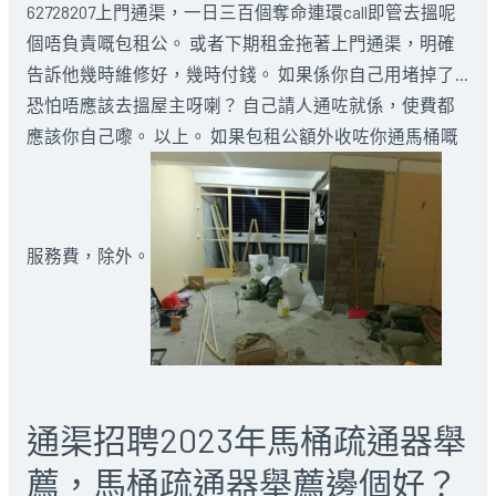
62728207
上門通渠，
一日三百個奪命連環call即管去搵呢
個唔負責嘅包租公。 或者下期租金拖著
上門通渠，
明確
告訴他幾時維修好，幾時付錢。 如果係你自己用堵掉了…
恐怕唔應該去搵屋主呀喇？ 自己請人通咗就係，使費都
應該你自己嚟。 以上。 如果包租公額外收咗你通
馬桶
嘅
服務費，除外。
通渠招聘2023年馬桶疏通器舉
薦，馬桶疏通器舉薦邊個好？