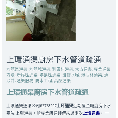
上環通渠廚房下水管道疏通
九龍區通渠
,
九龍城通渠
,
利東村通渠
,
太古通渠
,
專業通渠
方法
,
新界區通渠
,
港島區通渠
,
維修水喉
,
薄扶林通渠
,
通
沙井
,
通渠服務
,
防水工程
,
高壓通渠
上環通渠廚房下水管道疏通
上環通渠通渠公司62728207
上环通渠
近期屋企嘅廚房下水
塞咗 上環通渠，請專業疏通師傅來過兩次
上環通渠
， 一