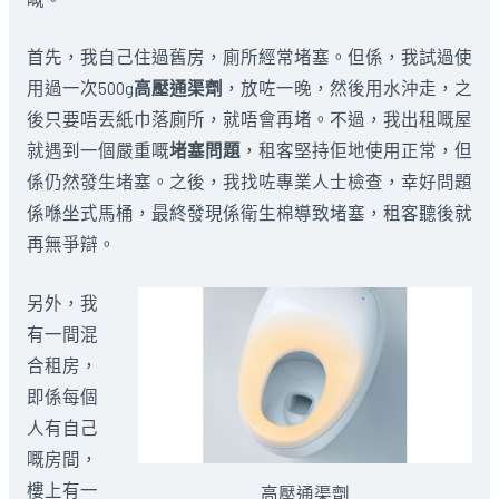
首先，我自己住過舊房，廁所經常堵塞。但係，我試過使
用過一次500g
高壓通渠劑
，放咗一晚，然後用水沖走，之
後只要唔丟紙巾落廁所，就唔會再堵。不過，我出租嘅屋
就遇到一個嚴重嘅
堵塞問題
，租客堅持佢地使用正常，但
係仍然發生堵塞。之後，我找咗專業人士檢查，幸好問題
係喺坐式馬桶，最終發現係衛生棉導致堵塞，租客聽後就
再無爭辯。
另外，我
有一間混
合租房，
即係每個
人有自己
嘅房間，
樓上有一
高壓通渠劑