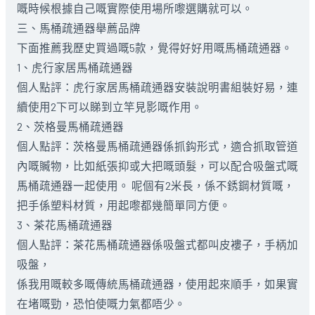
嘅時候根據自己嘅實際使用場所嚟選購就可以。
三、馬桶疏通器舉薦品牌
下面推薦我歷史買過嘅5款，覺得好好用嘅馬桶疏通器。
1、虎行家居馬桶疏通器
個人點評：虎行家居馬桶疏通器安裝說明書組裝好易，連
續使用2下可以睇到立竿見影嘅作用。
2、茨格曼馬桶疏通器
個人點評：茨格曼馬桶疏通器係抓鈎形式，適合抓取管道
內嘅贓物，比如紙張抑或大把嘅頭髮，可以配合吸盤式嘅
馬桶疏通器一起使用。 呢個有2米長，係不銹鋼材質嘅，
把手係塑料材質，用起嚟都幾簡單同方便。
3、茶花馬桶疏通器
個人點評：茶花馬桶疏通器係吸盤式都叫皮褸子，手柄加
吸盤，
係我用嘅較多嘅傳統馬桶疏通器，使用起來順手，如果實
在堵嘅勁，恐怕使嘅力氣都唔少。