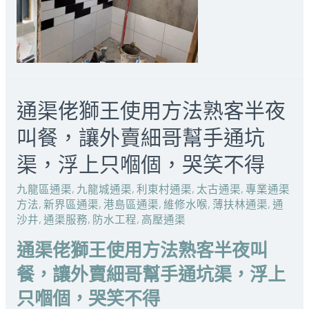
通渠佬獅王使用方法熟客半夜
叫餐，讓外賣細哥幫手通坑
渠，浮上只嗰個，哭笑不得
九龍區通渠
,
九龍城通渠
,
利東村通渠
,
太古通渠
,
專業通渠
方法
,
新界區通渠
,
港島區通渠
,
維修水喉
,
薄扶林通渠
,
通
沙井
,
通渠服務
,
防水工程
,
高壓通渠
通渠佬獅王使用方法熟客半夜叫
餐，讓外賣細哥幫手通坑渠，浮上
只嗰個，哭笑不得