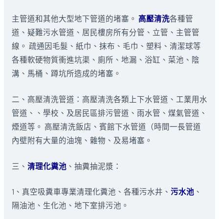
主管道和其他大型地下管道的堵塞。
高壓清洗
各種管
道、疑難污水管道、居民樓房所有分管、立管、主管管
線。 疏通因毛髮、紙巾、抹布、毛巾、塑料、清潔球等
各種軟硬物質衝進坑渠、廁所、地漏、浴缸、菜池、陰
溝、馬桶、蹲坑所造成的堵塞。
二、高壓清洗管道：高壓清洗各類上下水管道、工業用水
管道、、學校、及居民區排污管道、雨水管、煤氣管道、
煙道等。 高壓清洗飯店、賓館下水管道（時間一長管道
內壁附有大量的油塊、雜物、及易堵塞。
三、
清理化糞池
、抽糞抽泥漿：
1、真空吸糞車專業清理化糞池、各種污水井、
污水池
、
隔油池、生化池、地下室排污池。