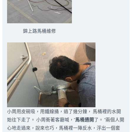
錦上路馬桶維修
小周用皮碗吸，用鐵線捅，過了幾分鐘， 馬桶裡的水開
始往下走了。 小周衝著客廳喊，”
馬桶通開
了。 “兩個人開
心地走過來，說來也巧，馬桶裡一陣反水，浮出一個套