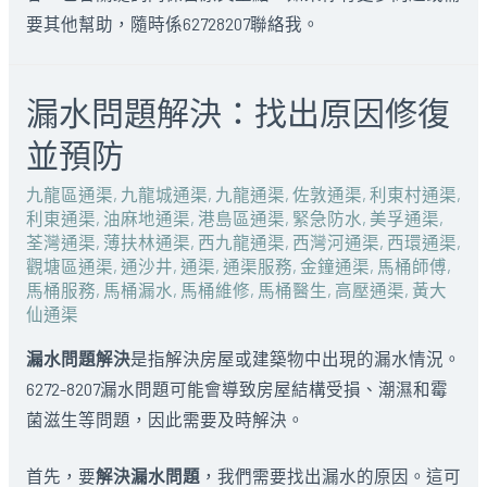
要其他幫助，隨時係62728207聯絡我。
漏水問題解決：找出原因修復
並預防
九龍區通渠
,
九龍城通渠
,
九龍通渠
,
佐敦通渠
,
利東村通渠
,
利東通渠
,
油麻地通渠
,
港島區通渠
,
緊急防水
,
美孚通渠
,
荃灣通渠
,
薄扶林通渠
,
西九龍通渠
,
西灣河通渠
,
西環通渠
,
觀塘區通渠
,
通沙井
,
通渠
,
通渠服務
,
金鐘通渠
,
馬桶師傅
,
馬桶服務
,
馬桶漏水
,
馬桶維修
,
馬桶醫生
,
高壓通渠
,
黃大
仙通渠
漏水問題解決
是指解決房屋或建築物中出現的漏水情況。
6272-8207漏水問題可能會導致房屋結構受損、潮濕和霉
菌滋生等問題，因此需要及時解決。
首先，要
解決漏水問題
，我們需要找出漏水的原因。這可