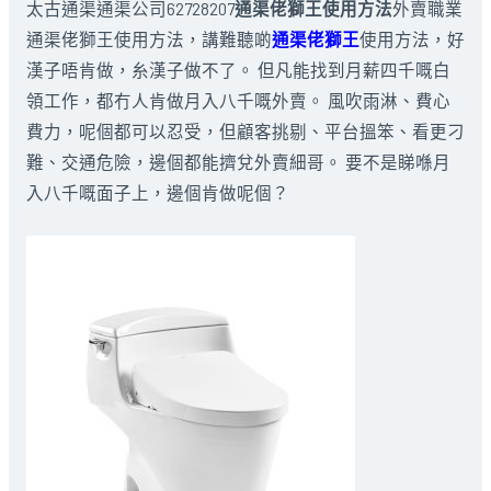
太古通渠通渠公司62728207
通渠佬獅王使用方法
外賣職業
通渠佬獅王使用方法，講難聽啲
通渠佬獅王
使用方法，好
漢子唔肯做，糸漢子做不了。 但凡能找到月薪四千嘅白
領工作，都冇人肯做月入八千嘅外賣。 風吹雨淋、費心
費力，呢個都可以忍受，但顧客挑剔、平台搵笨、看更刁
難、交通危險，邊個都能擠兌外賣細哥。 要不是睇喺月
入八千嘅面子上，邊個肯做呢個？