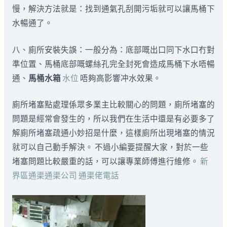
慢，解決方法就是：找到通氣孔刮開污垢就可以讓馬桶下
水暢通了。
八、廁所安裝失誤：一般分為：底部嘅出口同下水口冇對
準位置、馬桶底部嘅螺絲孔完全封死會造成馬桶下水唔暢
通、
馬桶水箱
水位
唔夠高影響冲水效果。
廁所堵塞點處理係眾多業主比較關心的問題，廁所堵塞的
問題是經常會發生的，所以我們在生活中還是有必要多了
解廁所堵塞疏通小妙招是什麼，這樣廁所出現堵塞的情況
就可以自己動手解決。 不過小編要提醒大家，對於一些
堵塞問題比較嚴重的話，可以讓專業師傅進行維修。
新
界區通渠通渠公司 通渠佬電話