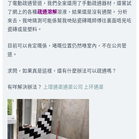
了電動疏通管道，我們全家還用了手動疏通器材，還嘗試
了網上的各種
疏通溶解
溶液，結果還是沒有通開。 分析
來去，我哋猜測可能係幫我哋貼瓷磚嘅師傅往裏面唔見咗
瓷磚或是塑料。
目前可以肯定嘅係，堵嘅位置仍然喺室內，不在公共管
道。
求問，如果真是這樣，還有什麼辦法可以疏通嗎？
有咩解決辦法？
上環通渠通渠公司 上环通渠