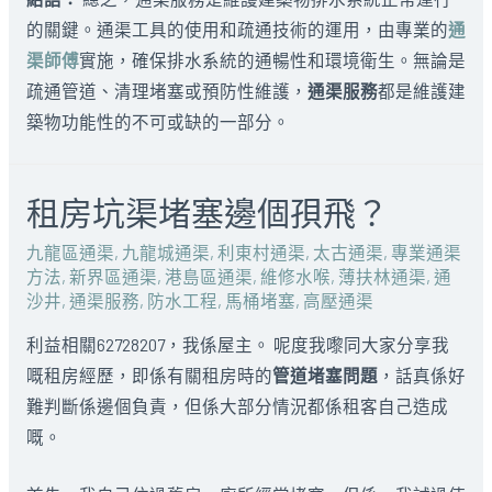
的關鍵。通渠工具的使用和疏通技術的運用，由專業的
通
渠師傅
實施，確保排水系統的通暢性和環境衛生。無論是
疏通管道、清理堵塞或預防性維護，
通渠服務
都是維護建
築物功能性的不可或缺的一部分。
租房坑渠堵塞邊個孭飛？
九龍區通渠
,
九龍城通渠
,
利東村通渠
,
太古通渠
,
專業通渠
方法
,
新界區通渠
,
港島區通渠
,
維修水喉
,
薄扶林通渠
,
通
沙井
,
通渠服務
,
防水工程
,
馬桶堵塞
,
高壓通渠
利益相關62728207，我係屋主。 呢度我嚟同大家分享我
嘅租房經歷，即係有關租房時的
管道堵塞問題
，話真係好
難判斷係邊個負責，但係大部分情況都係租客自己造成
嘅。