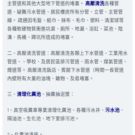
主管道和其他大型地下管道的堵塞。
高壓清洗
各種管
道、疑難污水管道、居民樓房所有分管、立管、主管管
線。 疏通因毛髮、紙巾、抹布、毛巾、塑料、清潔球等
各種軟硬物質衝進坑渠、廁所、地漏、浴缸、菜池、陰
溝、馬桶、蹲坑所造成的堵塞。
二、高壓清洗管道：高壓清洗各類上下水管道、工業用水
管道、、學校、及居民區排污管道、雨水管、煤氣管道、
煙道等。 高壓清洗飯店、賓館下水管道（時間一長管道
內壁附有大量的油塊、雜物、及易堵塞。
三、
清理化糞池
、抽糞抽泥漿：
1、真空吸糞車專業清理化糞池、各種污水井、
污水池
、
隔油池、生化池、地下室排污池。
2、化糞池清底。