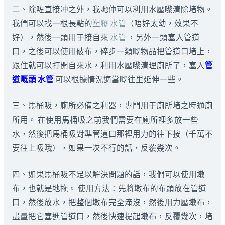
二、除咗直接冲之外，我哋仲可以利用水壓嚟清除堵物。
我們可以找一根長點的
塑膠 水管
（唔好太幼，效果不
好），然後一頭用于接自來
水管
，另外一頭塞入管道
口，之後可以使用破布，碎步一類嘅物品把管道口堵上，
跟住就可以打開自來水，利用水壓嚟清理廁所了，塞入
管
道嘅頭
水管
可以根據情況適當嘅往里延伸一些。
三、馬桶吸，廁所必備之利器，專門用于廁所堵之時通廁
所用。 在使用馬桶吸之前我們需要在廁所裡多放一些
水，然後把馬桶吸對準管道口那裡用力的往下按（千萬不
要往上吸哦），如果一次不行的話，反覆幾次。
四、如果馬桶吸不足以解決問題的話，我們可以使用墩
布，也就是地拖。 使用方法：先將墩布的布頭放在管道
口，然後放水，把整個墩布完全淹沒，然後用力壓墩布，
盡量把它塞進管道口，然後快速提起墩布，反覆幾次，堵