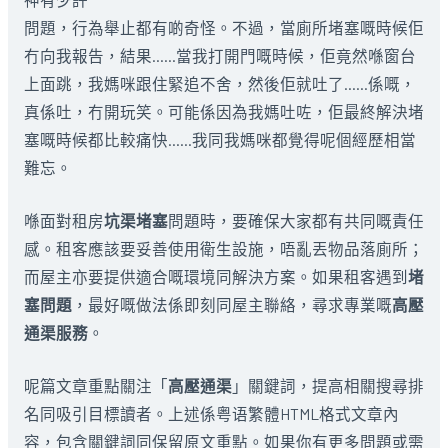
問題，行為舉止都有啲奇怪。不過，當廁所堵塞嘅時候佢
冇向我報告，結果……當我打開門嘅時候，佢竟然喺窗台
上面跳，我媽咪跟住緊追不舍，然後佢就吐了……係嘅，
真係吐，冇開玩笑。可能係因為我媽吐咗，佢最終解決堵
塞嘅時候都比較痛快……我同我媽咪都覺得呢個經歷相當
難忘。
喺面對租房
坑渠堵塞
問題時，要確保大家都有共同嘅責任
感。租客應該要妥善使用衛生設施，唔亂丟物品落廁所；
而屋主亦要提供適合嘅環境同解決方案。如果租客遇到
堵
塞問題
，最好嘅做法係即刻同屋主聯絡，尋求專業嘅
高壓
通渠服務
。
呢篇文章重點關注「
高壓通渠
」關鍵詞，提高相關搜尋排
名同吸引目標讀者。上述係粤语繁體HTML格式文章內
容，包含關鍵詞同保留原文重點。如果你有更多問題或需