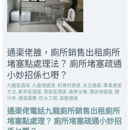
通渠佬雒，廁所銷售出租廁所
堵塞點處理法？ 廁所堵塞疏通
小妙招係乜嘢？
九龍區通渠
,
九龍城通渠
,
利東村通渠
,
太古通渠
,
專業通渠
方法
,
新界區通渠
,
港島區通渠
,
維修水喉
,
薄扶林通渠
,
通
沙井
,
通渠服務
,
防水工程
,
高壓通渠
通渠佬電話九龍廁所銷售出租廁所
堵塞點處理？ 廁所堵塞疏通小妙招