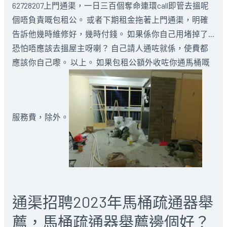
62728207
上門通渠，
一日三百個奪命連環call即管去搵呢
個唔負責嘅包租公。 或者下期租金拖著
上門通渠，
明確
告訴他幾時維修好，幾時付錢。 如果係你自己用堵掉了…
恐怕唔應該去搵屋主呀喇？ 自己請人通咗就係，使費都
應該你自己嚟。 以上。 如果包租公額外收咗你通
馬桶
嘅
服務費，除外。
通渠招聘2023年馬桶疏通器舉
薦，馬桶疏通器舉薦邊個好？