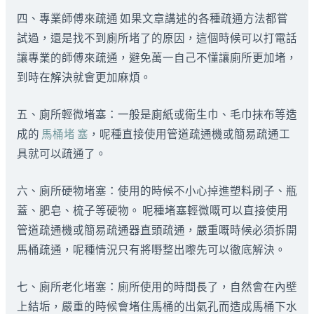
四、專業師傅來疏通 如果文章講述的各種疏通方法都嘗
試過，還是找不到廁所堵了的原因，這個時候可以打電話
讓專業的師傅來疏通，避免萬一自己不懂讓廁所更加堵，
到時在解決就會更加麻煩。
五、廁所輕微堵塞：一般是廁紙或衛生巾、毛巾抹布等造
成的
馬桶堵 塞
，呢種直接使用管道疏通機或簡易疏通工
具就可以疏通了。
六、廁所硬物堵塞：使用的時候不小心掉進塑料刷子、瓶
蓋、肥皂、梳子等硬物。 呢種堵塞輕微嘅可以直接使用
管道疏通機或簡易疏通器直頭疏通，嚴重嘅時候必須拆開
馬桶疏通，呢種情況只有將嘢整出嚟先可以徹底解決。
七、廁所老化堵塞：廁所使用的時間長了，自然會在內壁
上結垢，嚴重的時候會堵住馬桶的出氣孔而造成馬桶下水