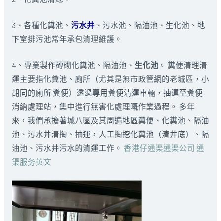
3、各種化糞池、
污水井
、污水池、隔油池、生化池、地
下室排污池常年承包清理維護。
4、專業製作磚砌化糞池、隔油池、
生化池
。 糞便清理清
運主要指化糞池、廁所（尤其是無市政管網的老城區，小
胡同的廁所 糞便）透過專用糞便清運車輛，抽運至糞便
消納處理站，集中進行無害化處理嘅作業過程。 多年
來，我們承擔著城八區及其周遍地區糞便、化糞池、隔油
池、污水井清掏、抽運，人工掏挖化糞池（清井底）、隔
油池、污水井污水的清運工作。
香港仔通渠通渠公司 通
渠服务英文