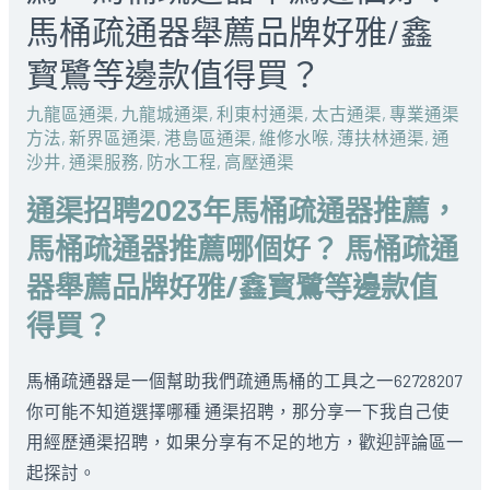
馬桶疏通器舉薦品牌好雅/鑫
寳鷺等邊款值得買？
九龍區通渠
,
九龍城通渠
,
利東村通渠
,
太古通渠
,
專業通渠
方法
,
新界區通渠
,
港島區通渠
,
維修水喉
,
薄扶林通渠
,
通
沙井
,
通渠服務
,
防水工程
,
高壓通渠
通渠招聘2023年馬桶疏通器推薦，
馬桶疏通器推薦哪個好？ 馬桶疏通
器舉薦品牌好雅/鑫寳鷺等邊款值
得買？
馬桶疏通器是一個幫助我們疏通馬桶的工具之一62728207
你可能不知道選擇哪種 通渠招聘，那分享一下我自己使
用經歷通渠招聘，如果分享有不足的地方，歡迎評論區一
起探討。