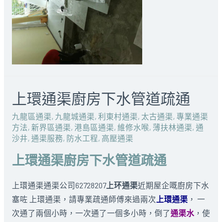
上環通渠廚房下水管道疏通
九龍區通渠
,
九龍城通渠
,
利東村通渠
,
太古通渠
,
專業通渠
方法
,
新界區通渠
,
港島區通渠
,
維修水喉
,
薄扶林通渠
,
通
沙井
,
通渠服務
,
防水工程
,
高壓通渠
上環通渠廚房下水管道疏通
上環通渠通渠公司62728207
上环通渠
近期屋企嘅廚房下水
塞咗 上環通渠，請專業疏通師傅來過兩次
上環通渠
， 一
次通了兩個小時，一次通了一個多小時，倒了
通渠水
，使