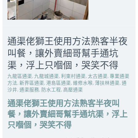
通渠佬獅王使用方法熟客半夜
叫餐，讓外賣細哥幫手通坑
渠，浮上只嗰個，哭笑不得
九龍區通渠
,
九龍城通渠
,
利東村通渠
,
太古通渠
,
專業通渠
方法
,
新界區通渠
,
港島區通渠
,
維修水喉
,
薄扶林通渠
,
通
沙井
,
通渠服務
,
防水工程
,
高壓通渠
通渠佬獅王使用方法熟客半夜叫
餐，讓外賣細哥幫手通坑渠，浮上
只嗰個，哭笑不得