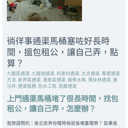
徜徉事通渠馬桶塞咗好長時
間，搵包租公，讓自己弄，點
算？
九龍區通渠
,
九龍城通渠
,
利東村通渠
,
太古通渠
,
專業通渠
方法
,
新界區通渠
,
港島區通渠
,
維修水喉
,
薄扶林通渠
,
通
沙井
,
通渠服務
,
防水工程
,
高壓通渠
上門通渠馬桶堵了很長時間，找包
租公，讓自己弄，怎麼辦？
我想請問的：係交房畀你嘅時候就係堵塞嘅啊？ 如果係