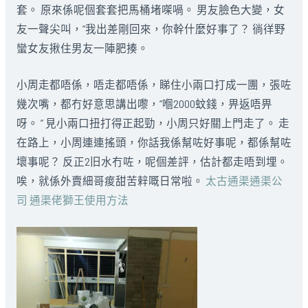
套。 原來係呢個套套把馬桶堵㗎喎。 男友臉色大變，女
友一聲尖叫，”我出差剛回來，你幹什麼好事了？ 徜徉野
蠻女友揪住男友一陣肥揍。
小周走都唔係，唔走都唔係，睇住小兩口打成一團，張咗
幾次嘴，都冇好意思講出嚟，”嗰2000蚊錢，畀返唔畀
呀。 ” 見小兩口扭打得正起勁，小周只好關上門走了。 走
在路上，小周連連搖頭，你話我係幫咗好事呢，都係幫咗
壞事呢？ 反正2旧水冇咗，呢個差評，估計都走唔到埋。
唉，就係外賣細哥痠甜苦辢嘅日常啦。
太古通渠通渠公
司 通渠佬獅王使用方法