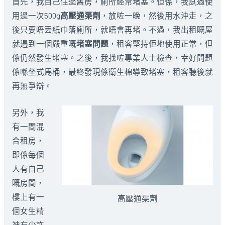
首先，我自己住過舊房，廁所經常堵塞。但係，我試過使
用過一次500g
高壓通渠劑
，放咗一晚，然後用水沖走，之
後只要唔丟紙巾落廁所，就唔會再堵。不過，我出租嘅屋
就遇到一個嚴重嘅
堵塞問題
，租客堅持佢地使用正常，但
係仍然發生堵塞。之後，我找咗專業人士檢查，幸好問題
係喺坐式馬桶，最終發現係衛生棉導致堵塞，租客聽後就
再無爭辯。
另外，我
有一間混
合租房，
即係每個
人有自己
嘅房間，
樓上有一
高壓通渠劑
個女生精
神有少許