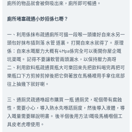
廁所的物品就會被倒吸出來，廁所即可暢通。
廁所堵塞疏通小妙招係乜嘢？
一、利用係抹布疏通廁所可搵一段喉一頭連好自來水另一
頭包好抹布插到落 水管 道裏。 打開自來水就得了。 原理
係：自來水嘅壓力大概有4Mpa係完全可以衝開你屋企嘅
坑渠嘅。 記得不要讓軟管兩頭漏水，以保持壓力高呀
二、利用飲料瓶疏通買瓶大可樂回來先把飲料喝完再把可
樂瓶口下方剪掉剪掉後把它倒著放在馬桶裡用手拿住底部
往上抽幾下就好喇。
三、通厕灵疏通喺超市購買 一瓶 通厕灵，呢個帶有腐蝕
性，需要小心，導入熱水先喺踎厕度，然後導入液體，導
入嘅量需要睇說明書。 後半個後用方法1嘅吸馬桶嗰個工
具皮老虎嚟使用。