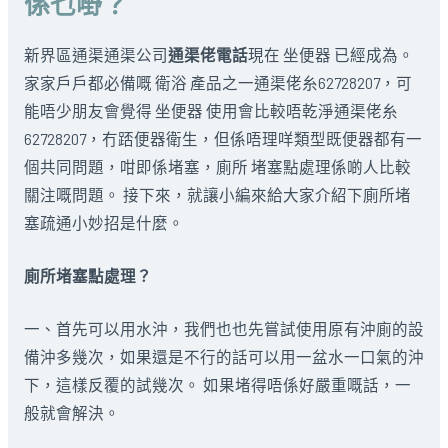
係乜嘢？
新界區通渠通渠公司
通渠佬電話
現在 坐便器 已經成為。
家家戶戶都必備嘅 衛浴 產品之一通渠佬糸62728207，可
能唔少朋友會覺得 坐便器 使用會比較唔乾淨通渠佬糸
62728207，冇踎便器衛生，但係唔理咩類型既便器都有一
個共同問題，咁即係堵塞，廁所 堵塞點處理係啲人比較
關注嘅問題。 接下來，就讓小編來給大家介紹下廁所堵
塞疏通小妙招是什麼。
廁所堵塞點處理？
一、首先可以用水沖，我們也也先嘗試使用原有沖廁的設
備沖多幾次，如果還是不行的話可以用一盆水一口氣的沖
下，這樣反覆的試幾次。 如果堵得唔係好嚴重嘅話，一
般就會解決。