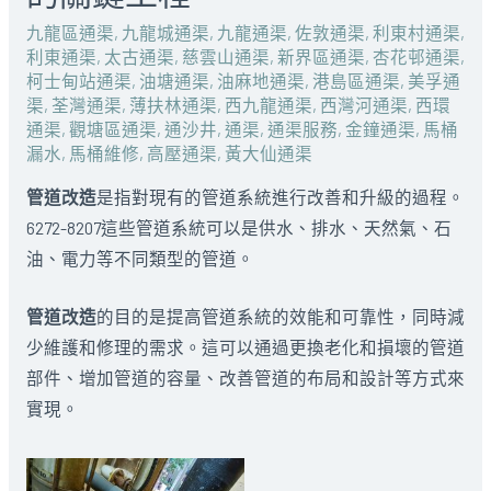
九龍區通渠
,
九龍城通渠
,
九龍通渠
,
佐敦通渠
,
利東村通渠
,
利東通渠
,
太古通渠
,
慈雲山通渠
,
新界區通渠
,
杏花邨通渠
,
柯士甸站通渠
,
油塘通渠
,
油麻地通渠
,
港島區通渠
,
美孚通
渠
,
荃灣通渠
,
薄扶林通渠
,
西九龍通渠
,
西灣河通渠
,
西環
通渠
,
觀塘區通渠
,
通沙井
,
通渠
,
通渠服務
,
金鐘通渠
,
馬桶
漏水
,
馬桶維修
,
高壓通渠
,
黃大仙通渠
管道改造
是指對現有的管道系統進行改善和升級的過程。
6272-8207這些管道系統可以是供水、排水、天然氣、石
油、電力等不同類型的管道。
管道改造
的目的是提高管道系統的效能和可靠性，同時減
少維護和修理的需求。這可以通過更換老化和損壞的管道
部件、增加管道的容量、改善管道的布局和設計等方式來
實現。