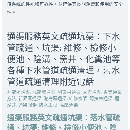
道系統的性能和可靠性，並確保其長期運營和使用的安全
性。
通渠服務英文疏通坑渠：下水
管疏通、坑渠; 維修、檢修小
便池、陰溝、窯井、化糞池等
各種下水管道疏通清理，污水
管道疏通清理附近電話
九龍區通渠
,
九龍城通渠
,
利東村通渠
,
太古通渠
,
專業通渠
方法
,
新界區通渠
,
港島區通渠
,
維修水喉
,
薄扶林通渠
,
通
沙井
,
通渠服務
,
防水工程
,
高壓通渠
通渠服務英文疏通坑渠：落水管疏
通、坑渠; 維修、檢修小便池、陰