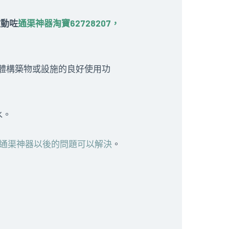
改動咗
通渠神器淘寶62728207，
體構築物或設施的良好使用功
水。
通渠神器以後的問題可以解決
。