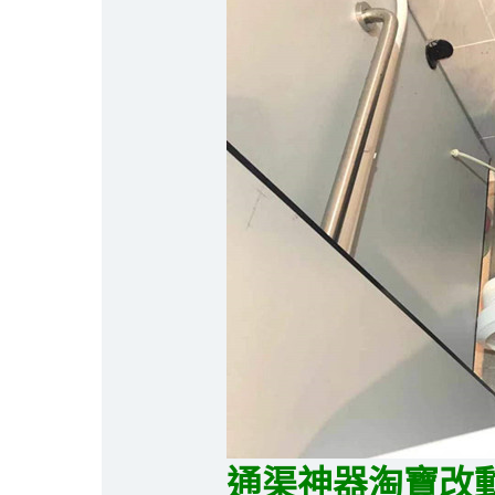
通渠神器淘寶改