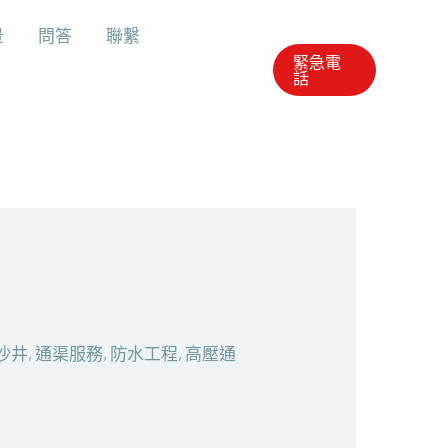
景
問答
聯繫
緊急電
話
沙井
,
通渠服務
,
防水工程
,
高壓通