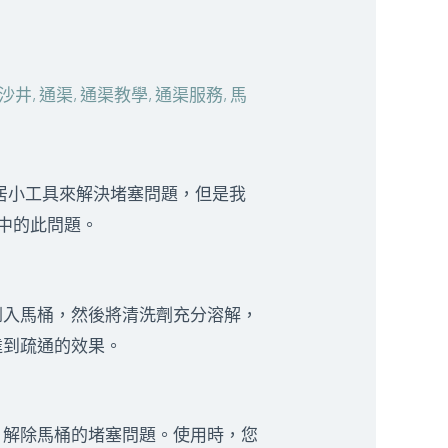
沙井
,
通渠
,
通渠教學
,
通渠服務
,
馬
些家居小工具來解決堵塞問題，但是我
中的此問題。
倒入馬桶，然後將清洗劑充分溶解，
達到疏通的效果。
，解除馬桶的堵塞問題。使用時，您