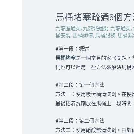
馬桶堵塞疏通5個方
九龍區通渠
,
九龍城通渠
,
九龍通渠
,
桶安裝
,
馬桶師傅
,
馬桶服務
,
馬桶漏
#第一段：概述
馬桶堵塞
是一個常見的家居問題，
們也可以運用一些方法來解決馬桶
#第二段：第一個方法
方法一：使用吸污槽清洗劑。在使
最後把清洗劑放在馬桶上一段時間
#第三段：第二個方法
方法二：使用硝酸鹽清洗劑。由於