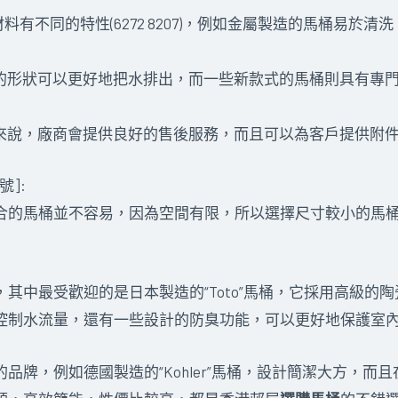
材料有不同的特性(6272 8207)，例如金屬製造的馬桶易於
斜的形狀可以更好地把水排出，而一些新款式的馬桶則具有專
般來說，廠商會提供良好的售後服務，而且可以為客戶提供附
號]:
合的馬桶並不容易，因為空間有限，所以選擇尺寸較小的馬
其中最受歡迎的是日本製造的“Toto”馬桶，它採用高級的
控制水流量，還有一些設計的防臭功能，可以更好地保護室
品牌，例如德國製造的“Kohler”馬桶，設計簡潔大方，而