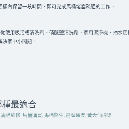
馬桶內保留一段時間，即可完成馬桶堵塞疏通的工作。
，從使用吸污槽清洗劑、硝酸鹽清洗劑、家用潔淨機、抽水馬
解決家中小問題。
哪種最適合
,
馬桶維修
,
馬桶購買
,
馬桶醫生
,
高壓通渠
,
黃大仙通渠