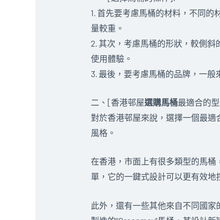
1. 首先要考慮馬桶的材料，不同的
量較重。
2. 其次，考慮馬桶的形狀，較側
使用體驗。
3. 最後，要考慮馬桶的品牌，一
二、[香港邨屋
選購馬桶
最適合的型
對於香港邨屋來說，選擇一個最適
風格。
在香港，市面上有很多類型的馬桶，
單，它的一鍵式設計可以更有效地
此外，還有一些其他來自不同國家的