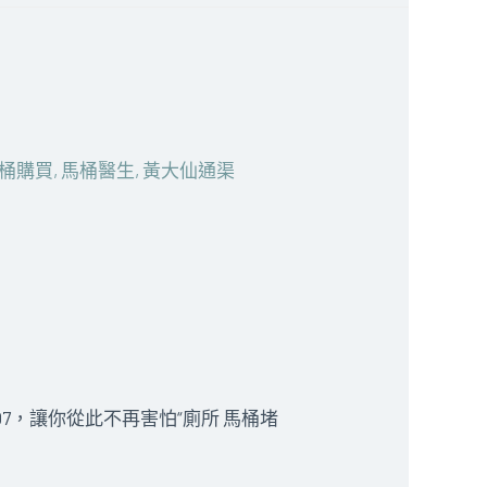
桶購買
,
馬桶醫生
,
黃大仙通渠
07，讓你從此不再害怕“廁所 馬桶堵