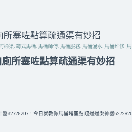
廁所塞咗點算疏通渠有妙招
河通渠
,
蹲式馬桶
,
馬桶師傅
,
馬桶服務
,
馬桶漏水
,
馬桶維修
,
馬
 |廁所塞咗點算疏通渠有妙招
2728207，今日就教你馬桶堵塞點 疏通通渠神器627282