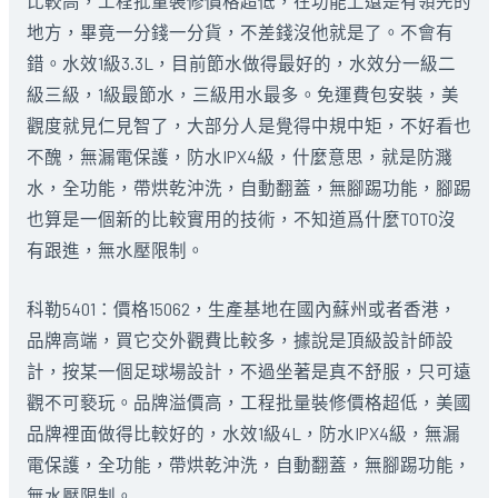
比較高，工程批量裝修價格超低，在功能上還是有領先的
地方，畢竟一分錢一分貨，不差錢沒他就是了。不會有
錯。水效1級3.3L，目前節水做得最好的，水效分一級二
級三級，1級最節水，三級用水最多。免運費包安裝，美
觀度就見仁見智了，大部分人是覺得中規中矩，不好看也
不醜，無漏電保護，防水IPX4級，什麼意思，就是防濺
水，全功能，帶烘乾沖洗，自動翻蓋，無腳踢功能，腳踢
也算是一個新的比較實用的技術，不知道爲什麼TOTO沒
有跟進，無水壓限制。
科勒5401：價格15062，生產基地在國內蘇州或者香港，
品牌高端，買它交外觀費比較多，據說是頂級設計師設
計，按某一個足球場設計，不過坐著是真不舒服，只可遠
觀不可褻玩。品牌溢價高，工程批量裝修價格超低，美國
品牌裡面做得比較好的，水效1級4L，防水IPX4級，無漏
電保護，全功能，帶烘乾沖洗，自動翻蓋，無腳踢功能，
無水壓限制。