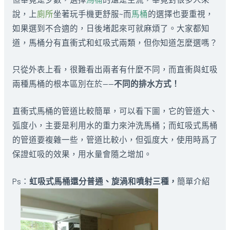
說，上
廁所
坐著玩手機更舒服~而
馬桶
的選擇也要重視，
如果選到不合適的，日後堵起來可就麻煩了。大家都知
道，馬桶分有直衝式和虹吸式兩類，但你知道怎麼選嗎？
只從外表上看，很難看出兩者有什麼不同，而直衝與虹吸
兩種馬桶的根本區別在於——
不同的排水方式！
直衝式馬桶的管道比較簡單，可以看下圖，它的管道大、
弧度小，主要是利用水的重力來沖洗馬桶；而虹吸式馬桶
的管道要複雜一些，管道比較小，但弧度大，使用時爲了
保證虹吸的效果，用水量會隨之增加。
Ps：
虹吸式馬桶還分普通、旋渦和噴射三種，
簡單介紹