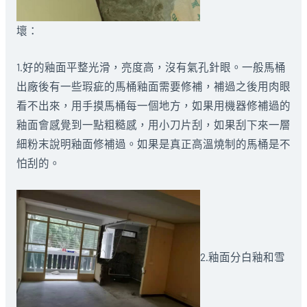
壞：
1.好的釉面平整光滑，亮度高，沒有氣孔針眼。一般馬桶
出廠後有一些瑕疵的馬桶釉面需要修補，補過之後用肉眼
看不出來，用手摸馬桶每一個地方，如果用機器修補過的
釉面會感覺到一點粗糙感，用小刀片刮，如果刮下來一層
細粉末說明釉面修補過。如果是真正高溫燒制的馬桶是不
怕刮的。
2.釉面分白釉和雪