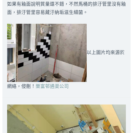
如果有釉面說明質量還不錯，不然馬桶的排汙管里沒有釉
面，排汙管里容易藏汙納垢滋生細菌。
以上圖片均來源於
網絡，侵刪！
樂富邨通渠公司