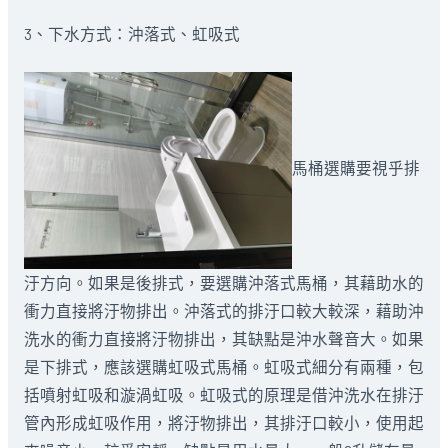
3、下水方式：沖落式、虹吸式
馬桶選購要視乎排
汙方向。如果是後排式，要選購沖落式馬桶，其藉助水的
衝力直接將汙物排出。沖落式的排汙口較大較深，藉助沖
洗水的衝力直接將汙物排出，其缺點是沖水聲音大。如果
是下排式，應該選購虹吸式馬桶。虹吸式細分有兩種，包
括噴射虹吸和漩渦虹吸。虹吸式的原理是借沖洗水在排汙
管內形成虹吸作用，將汙物排出，其排汙口較小，使用起