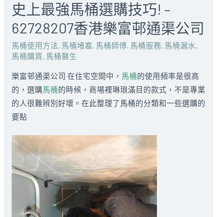
史上最強馬桶選購技巧! –
62728207香港樂富邨通渠公司
馬桶使用方法
,
馬桶堵塞
,
馬桶師傅
,
馬桶服務
,
馬桶漏水
,
馬桶購買
,
馬桶醫生
樂富邨通渠公司 在住宅空間中，
馬桶
的使用頻率是很高
的，選購
馬桶
的時候，商場裡琳琅滿目的款式，不是專業
的人很難辨別好壞。在此整理了馬桶的分類和一些選購的
要點