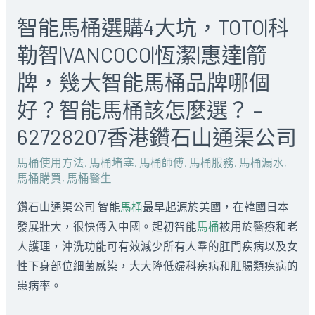
智能馬桶選購4大坑，TOTO|科
勒智|VANCOCO|恆潔|惠達|箭
牌，幾大智能馬桶品牌哪個
好？智能馬桶該怎麼選？ –
62728207香港鑽石山通渠公司
馬桶使用方法
,
馬桶堵塞
,
馬桶師傅
,
馬桶服務
,
馬桶漏水
,
馬桶購買
,
馬桶醫生
鑽石山通渠公司 智能
馬桶
最早起源於美國，在韓國日本
發展壯大，很快傳入中國。起初智能
馬桶
被用於醫療和老
人護理，沖洗功能可有效減少所有人羣的肛門疾病以及女
性下身部位細菌感染，大大降低婦科疾病和肛腸類疾病的
患病率。