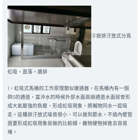
③按排汙放式分爲
虹吸，直落，牆排
1，虹吸式馬桶的工作原理類似連通器，在馬桶內有一個
倒S的通道，當沖水的時候外部水面高過通道水面就會形
成大氣壓強的負壓，形成虹吸現象，將贓物同水一起吸
走。這種排汙放式噪音很小，可以做到節水。不過內壁管
道要形成虹吸現象就做的比較細，雜物硬物掉進去容易
堵。