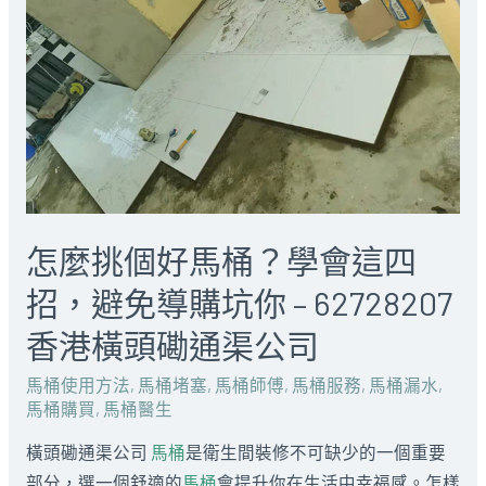
怎麼挑個好馬桶？學會這四
招，避免導購坑你 – 62728207
香港橫頭磡通渠公司
馬桶使用方法
,
馬桶堵塞
,
馬桶師傅
,
馬桶服務
,
馬桶漏水
,
馬桶購買
,
馬桶醫生
橫頭磡通渠公司
馬桶
是衛生間裝修不可缺少的一個重要
部分，選一個舒適的
馬桶
會提升你在生活中幸福感。怎樣