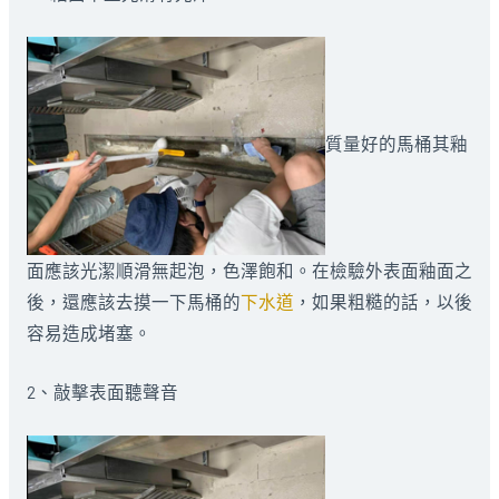
質量好的馬桶其釉
面應該光潔順滑無起泡，色澤飽和。在檢驗外表面釉面之
後，還應該去摸一下馬桶的
下水道
，如果粗糙的話，以後
容易造成堵塞。
2、敲擊表面聽聲音