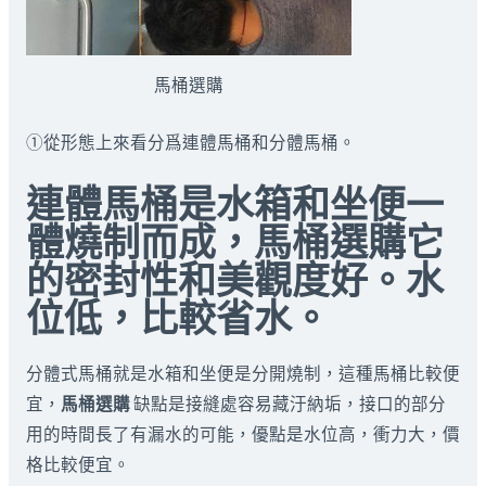
馬桶選購
①從形態上來看分爲連體馬桶和分體馬桶。
連體馬桶是水箱和坐便一
體燒制而成，馬桶選購它
的密封性和美觀度好。水
位低，比較省水。
分體式馬桶就是水箱和坐便是分開燒制，這種馬桶比較便
宜，
馬桶選購
缺點是接縫處容易藏汙納垢，接口的部分
用的時間長了有漏水的可能，優點是水位高，衝力大，價
格比較便宜。