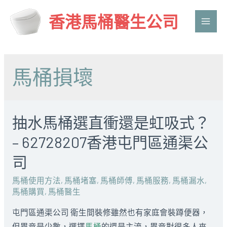
香港馬桶醫生公司
Main
Men
馬桶損壞
抽水馬桶選直衝還是虹吸式？
– 62728207香港屯門區通渠公
司
馬桶使用方法
,
馬桶堵塞
,
馬桶師傅
,
馬桶服務
,
馬桶漏水
,
馬桶購買
,
馬桶醫生
屯門區通渠公司 衛生間裝修雖然也有家庭會裝蹲便器，
但畢竟是少數，選擇
馬桶
的還是主流，畢竟對很多人來