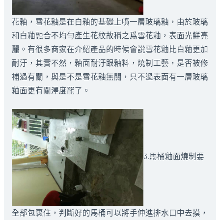
花釉，雪花釉是在白釉的基礎上噴一層玻璃釉，由於玻璃
和白釉融合不均勻產生花紋故稱之爲雪花釉，表面光鮮亮
麗。有很多商家在介紹產品的時候會說雪花釉比白釉更加
耐汙，其實不然，釉面耐汙跟釉料，燒制工藝，是否被修
補過有關，與是不是雪花釉無關，只不過表面有一層玻璃
釉面更有關澤度罷了。
3.馬桶釉面燒制要
全部包裹住，判斷好的馬桶可以將手伸進排水口中去摸，